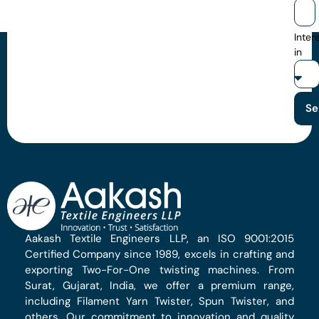
Inter
in
Se
Aakash Textile Engineers LLP, an ISO 9001:2015
Certified Company since 1989, excels in crafting and
exporting Two-For-One twisting machines. From
Surat, Gujarat, India, we offer a premium range,
including Filament Yarn Twister, Spun Twister, and
others. Our commitment to innovation and quality