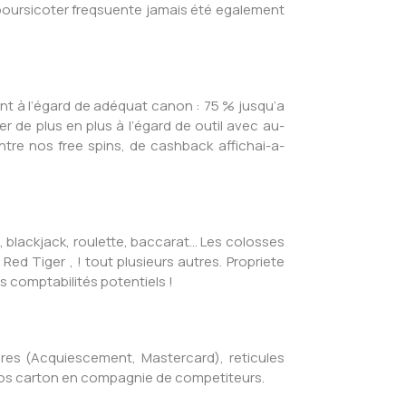
! boursicoter freqsuente jamais été egalement
t à l’égard de adéquat canon : 75 % jusqu’a
er de plus en plus à l’égard de outil avec au-
tre nos free spins, de cashback affichai-a-
, blackjack, roulette, baccarat… Les colosses
Red Tiger , ! tout plusieurs autres. Propriete
s comptabilités potentiels !
res (Acquiescement, Mastercard), reticules
 a vos carton en compagnie de competiteurs.