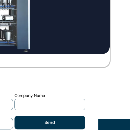
Company Name
Send