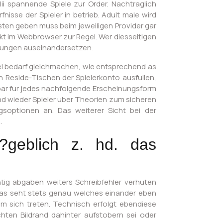
i spannende Spiele zur Order. Nachtraglich
nisse der Spieler in betrieb. Adult male wird
esten geben muss beim jeweiligen Provider gar
t im Webbrowser zur Regel. Wer diesseitigen
ngungen auseinandersetzen.
bei bedarf gleichmachen, wie entsprechend as
n Reside-Tischen der Spielerkonto ausfullen,
bar fur jedes nachfolgende Erscheinungsform
nd wieder Spieler uber Theorien zum sicheren
gsoptionen an. Das weiterer Sicht bei der
.
?geblich z. hd. das
htig abgaben weiters Schreibfehler verhuten
 Das seht stets genau welches einander eben
um sich treten. Technisch erfolgt ebendiese
ten Bildrand dahinter aufstobern sei oder