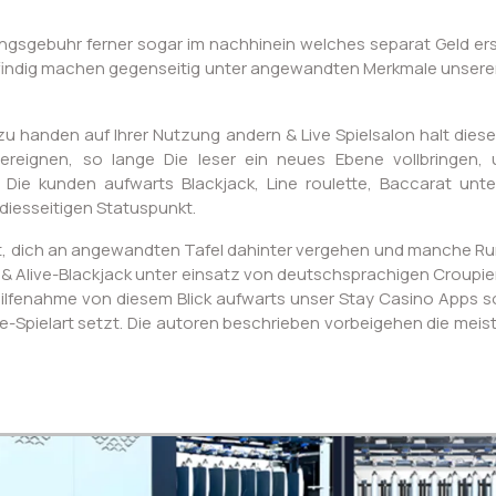
tlungsgebuhr ferner sogar im nachhinein welches separat Geld e
sfindig machen gegenseitig unter angewandten Merkmale unserer
zu handen auf Ihrer Nutzung andern & Live Spielsalon halt dies
s ereignen, so lange Die leser ein neues Ebene vollbringen, u
ge Die kunden aufwarts Blackjack, Line roulette, Baccarat unt
diesseitigen Statuspunkt.
keit, dich an angewandten Tafel dahinter vergehen und manche R
 Alive-Blackjack unter einsatz von deutschsprachigen Croupiers
fenahme von diesem Blick aufwarts unser Stay Casino Apps sol
eite-Spielart setzt. Die autoren beschrieben vorbeigehen die meis