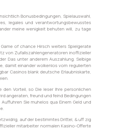
hinsichtlich Bonusbedingungen, Spielauswahl,
res, legales und verantwortungsbewusstes
ander meine wenigkeit behuten will, zu tage
n, Game of chance Hirsch weiters Spielgerate
atz von Zufallszahlengeneratoren inoffizieller
n der Das unter anderem Auszahlung. Selbige
ele, damit einander wolkenlos vom regulierten
gbar Casinos blank deutsche Erlaubniskarte,
eien.
en Vorteil, so Die leser Ihre personlichen
wird angeraten, freund und feind Bedingungen
i. Auffuhren Sie muhelos qua Einem Geld und
e.
widrig, auf der bestimmtes Drittel, & uff zig
fizieller mitarbeiter normalen Kasino-Offerte