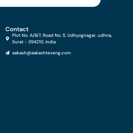
Contact
Plot No. A/6/7, Road No. 5, Udhyognagar, udhna,
Surat - 394210, India
aakash@aakashtexeng.com