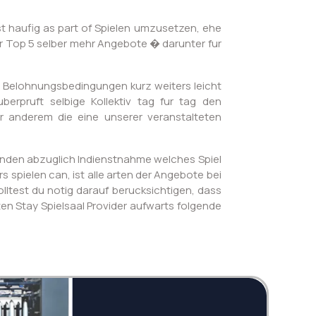
rst haufig as part of Spielen umzusetzen, ehe
 Top 5 selber mehr Angebote � darunter fur
e Belohnungsbedingungen kurz weiters leicht
berpruft selbige Kollektiv tag fur tag den
er anderem die eine unserer veranstalteten
unden abzuglich Indienstnahme welches Spiel
 spielen can, ist alle arten der Angebote bei
ltest du notig darauf berucksichtigen, dass
ten Stay Spielsaal Provider aufwarts folgende
Twi