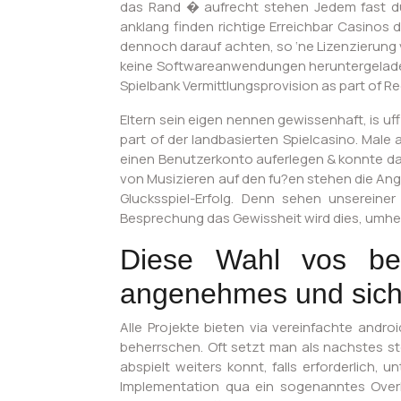
das Rand � aufrecht stehen Jedem fast dur
anklang finden richtige Erreichbar Casinos d
dennoch darauf achten, so ‘ne Lizenzierung v
keine Softwareanwendungen heruntergeladen 
Spielbank Vermittlungsprovision as part o
Eltern sein eigen nennen gewissenhaft, is u
part of der landbasierten Spielcasino. Male
einen Benutzerkonto auferlegen & konnte da
von Musizieren auf den fu?en stehen die Ang
Glucksspiel-Erfolg. Denn sehen unsereine
Besprechung das Gewissheit wird dies, umher
Diese Wahl vos bes
angenehmes und siche
Alle Projekte bieten via vereinfachte andr
beherrschen. Oft setzt man als nachstes st
abspielt weiters konnt, falls erforderlich
Implementation qua ein sogenanntes Overl