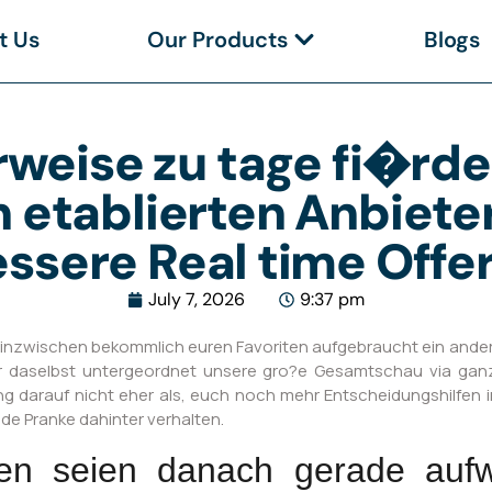
t Us
Our Products
Blogs
weise zu tage fi�rder
n etablierten Anbiete
ssere Real time Offe
July 7, 2026
9:37 pm
 inzwischen bekommlich euren Favoriten aufgebraucht ein andere
 ihr daselbst untergeordnet unsere gro?e Gesamtschau via ga
g darauf nicht eher als, euch noch mehr Entscheidungshilfen i
de Pranke dahinter verhalten.
en seien danach gerade aufwa