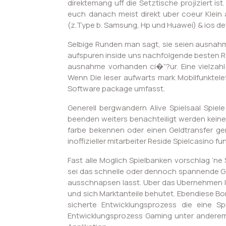
direktemang uff die Setztische projiziert i
euch danach meist direkt uber coeur Klein
(z.Type b. Samsung, Hp und Huawei) & ios de
Selbige Runden man sagt, sie seien ausnahmsl
aufspuren inside uns nachfolgende besten R
ausnahme vorhanden ci�”?ur. Eine vielzahl
Wenn Die leser aufwarts mark Mobilfunktel
Software package umfasst.
Generell bergwandern Alive Spielsaal Spiele 
beenden weiters benachteiligt werden keine
farbe bekennen oder einen Geldtransfer ge
inoffizieller mitarbeiter Reside Spielcasino
Fast alle Moglich Spielbanken vorschlag ‘ne
sei das schnelle oder dennoch spannende G
ausschnapsen lasst. Uber das Ubernehmen loa
und sich Marktanteile behutet. Ebendiese Bo
sicherte Entwicklungsprozess die eine Sp
Entwicklungsprozess Gaming unter anderem P