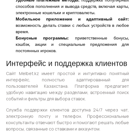
Удобные платежные методы:
поддержка популярных
способов пополнения и вывода средств, включая карты,
электронные кошельки и криптовалюты.
Мобильное приложение и адаптивный сайт:
возможность делать ставки с любых устройств в любое
время.
Бонусные программы:
приветственные бонусы,
кэшбэк, акции и специальные предложения для
постоянных игроков.
Интерфейс и поддержка клиентов
Сайт Melbet.kz имеет простой и интуитивно понятный
интерфейс, полностью адаптированный для
пользователей Казахстана. Платформа предлагает
удобную навигацию между разделами, встроенный поиск
событий и фильтры для выбора ставок.
Служба поддержки клиентов доступна 24/7 через чат,
электронную почту и телефон. Профессиональные
консультанты отвечают быстро и помогают решать любые
вопросы, связанные со ставками и аккаунтом.