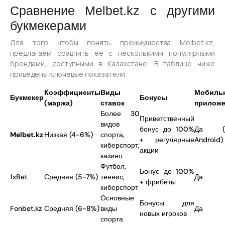
Сравнение Melbet.kz с другими
букмекерами
Для того чтобы понять преимущества Melbet.kz,
предлагаем сравнить её с несколькими популярными
брендами, доступными в Казахстане. В таблице ниже
приведены ключевые показатели:
Коэффициенты
Виды
Мобиль
Букмекер
Бонусы
(маржа)
ставок
приложе
Более 30
Приветственный
видов
бонус до 100%
Да (i
Melbet.kz
Низкая (4-6%)
спорта,
+ регулярные
Android)
киберспорт,
акции
казино
Футбол,
Бонус до 100%
1xBet
Средняя (5-7%)
теннис,
Да
+ фрибеты
киберспорт
Основные
Бонусы для
Fonbet.kz
Средняя (6-8%)
виды
Да
новых игроков
спорта