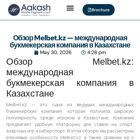
Brochure
Обзор Melbet.kz — международная
букмекерская компания в Казахстане
May 30, 2026
4:28 pm
Обзор Melbet.kz:
международная
букмекерская компания в
Казахстане
Melbet.kz — это одна из ведущих международных
букмекерских компаний, которая получила широкую
популярность среди игроков в Казахстане. Компания
предлагает удобную платформу для ставок на спорт,
азартных игр и киберспорт. В этом обзоре мы рассмотрим
ключевые особенности Melbet.kz, а также сравним её с