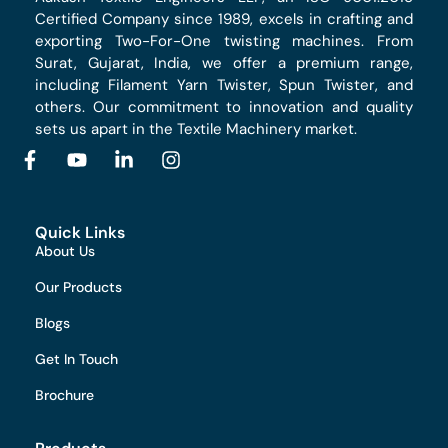
Certified Company since 1989, excels in crafting and
exporting Two-For-One twisting machines. From
Surat, Gujarat, India, we offer a premium range,
including Filament Yarn Twister, Spun Twister, and
others. Our commitment to innovation and quality
sets us apart in the Textile Machinery market.
Quick Links
About Us
Our Products
Blogs
Get In Touch
Brochure