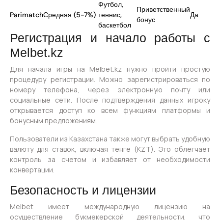
Футбол,
Приветственный
Parimatch
Средняя (5-7%)
теннис,
Да
бонус
баскетбол
Регистрация и начало работы с
Melbet.kz
Для начала игры на Melbet.kz нужно пройти простую
процедуру регистрации. Можно зарегистрироваться по
номеру телефона, через электронную почту или
социальные сети. После подтверждения данных игроку
открывается доступ ко всем функциям платформы и
бонусным предложениям.
Пользователи из Казахстана также могут выбрать удобную
валюту для ставок, включая тенге (KZT). Это облегчает
контроль за счетом и избавляет от необходимости
конвертации.
Безопасность и лицензии
Melbet имеет международную лицензию на
осуществление букмекерской деятельности, что