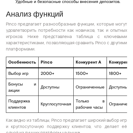
Удобные и безопасные способы внесения депозитов.
Анализ функций
Pinco предлагает разнообразные функции, которые могут
удовлетворить потребности как новичков, так и опытных
игроков. Ниже представлена таблица с ключевыми
характеристиками, позволяющая сравнить Pinco с другими
платформами.
Особенность
Pinco
Конкурент A
Конкурент 
Выбор игр
2000+
1500+
1800+
Бонусы и
Доступны
Ограниченные
Доступны
акции
Поддержка
Только в
Круглосуточная
Ограниченн
клиентов
рабочие часы
Как видно из таблицы, Pinco предлагает широкий выбор игр
и круглосуточную поддержку клиентов, что делает её
одной из лучших платформ на рынке.