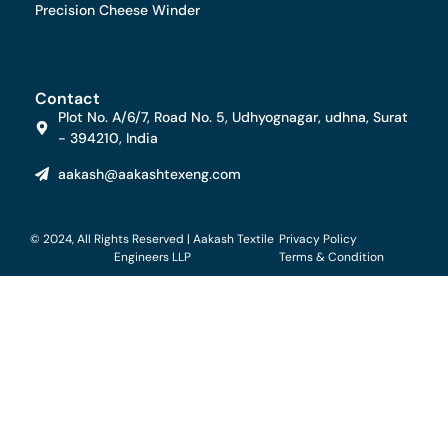
Precision Cheese Winder
Contact
Plot No. A/6/7, Road No. 5, Udhyognagar, udhna, Surat
- 394210, India
aakash@aakashtexeng.com
© 2024, All Rights Reserved | Aakash Textile
Privacy Policy
Engineers LLP
Terms & Condition