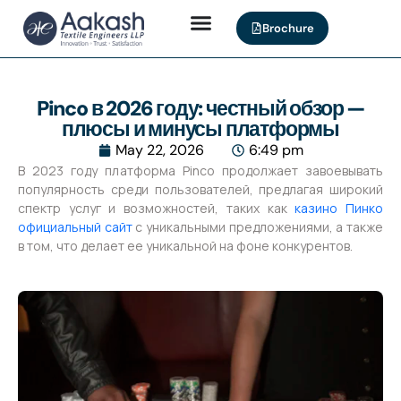
Brochure
Pinco в 2026 году: честный обзор —
плюсы и минусы платформы
May 22, 2026
6:49 pm
В 2023 году платформа Pinco продолжает завоевывать
популярность среди пользователей, предлагая широкий
спектр услуг и возможностей, таких как
казино Пинко
официальный сайт
с уникальными предложениями, а также
в том, что делает ее уникальной на фоне конкурентов.