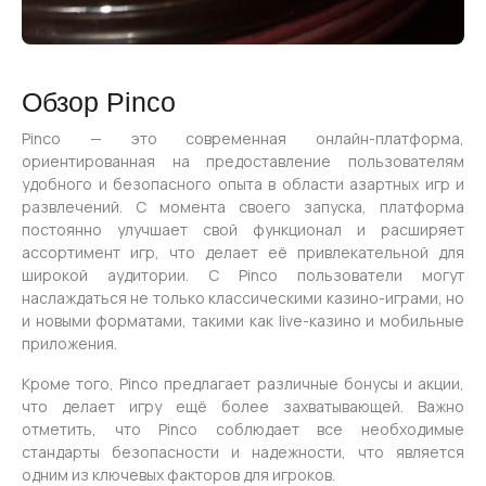
Обзор Pinco
Pinco — это современная онлайн-платформа,
ориентированная на предоставление пользователям
удобного и безопасного опыта в области азартных игр и
развлечений. С момента своего запуска, платформа
постоянно улучшает свой функционал и расширяет
ассортимент игр, что делает её привлекательной для
широкой аудитории. С Pinco пользователи могут
наслаждаться не только классическими казино-играми, но
и новыми форматами, такими как live-казино и мобильные
приложения.
Кроме того, Pinco предлагает различные бонусы и акции,
что делает игру ещё более захватывающей. Важно
отметить, что Pinco соблюдает все необходимые
стандарты безопасности и надежности, что является
одним из ключевых факторов для игроков.