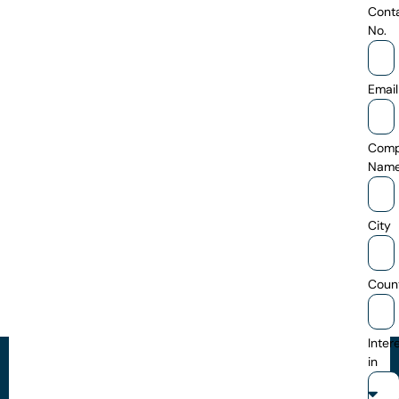
Cont
No.
Email
Com
Nam
City
Coun
Inter
in