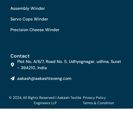
Assembly Winder
Servo Cops Winder
Precision Cheese Winder
Contact
Plot No. A/6/7, Road No. 5, Udhyognagar, udhna, Surat
- 394210, India
aakash@aakashtexeng.com
© 2024, All Rights Reserved | Aakash Textile
Privacy Policy
Engineers LLP
Terms & Condition