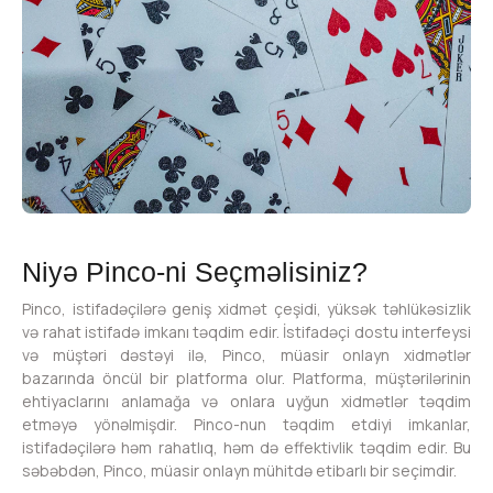
Niyə Pinco-ni Seçməlisiniz?
Pinco, istifadəçilərə geniş xidmət çeşidi, yüksək təhlükəsizlik
və rahat istifadə imkanı təqdim edir. İstifadəçi dostu interfeysi
və müştəri dəstəyi ilə, Pinco, müasir onlayn xidmətlər
bazarında öncül bir platforma olur. Platforma, müştərilərinin
ehtiyaclarını anlamağa və onlara uyğun xidmətlər təqdim
etməyə yönəlmişdir. Pinco-nun təqdim etdiyi imkanlar,
istifadəçilərə həm rahatlıq, həm də effektivlik təqdim edir. Bu
səbəbdən, Pinco, müasir onlayn mühitdə etibarlı bir seçimdir.