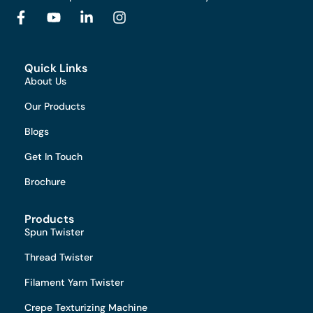
Quick Links
About Us
Our Products
Blogs
Get In Touch
Brochure
Products
Spun Twister
Thread Twister
Filament Yarn Twister
Crepe Texturizing Machine