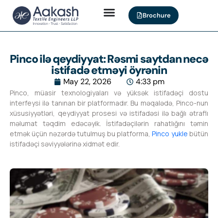
Brochure
Pinco ilə qeydiyyat: Rəsmi saytdan necə
istifadə etməyi öyrənin
May 22, 2026
4:33 pm
Pinco, müasir texnologiyaları və yüksək istifadəçi dostu
interfeysi ilə tanınan bir platformadır. Bu məqalədə, Pinco-nun
xüsusiyyətləri, qeydiyyat prosesi və istifadəsi ilə bağlı ətraflı
məlumat təqdim edəcəyik. İstifadəçilərin rahatlığını təmin
etmək üçün nəzərdə tutulmuş bu platforma,
Pinco yukle
bütün
istifadəçi səviyyələrinə xidmət edir.