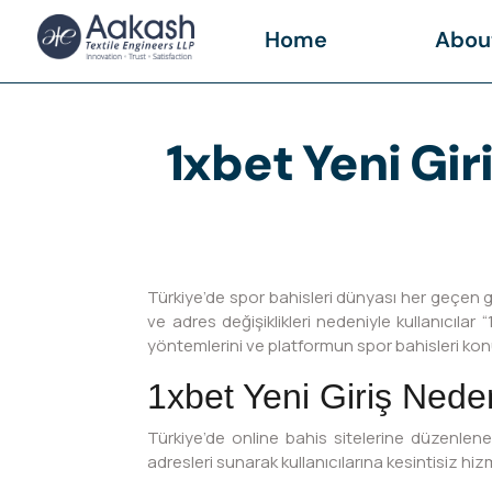
Home
Abou
1xbet Yeni Gir
Türkiye’de spor bahisleri dünyası her geçen g
ve adres değişiklikleri nedeniyle kullanıcılar
yöntemlerini ve platformun spor bahisleri k
1xbet Yeni Giriş Nede
Türkiye’de online bahis sitelerine düzenlenen 
adresleri sunarak kullanıcılarına kesintisiz hi