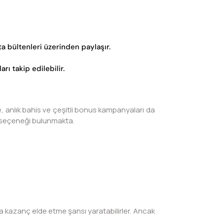
a bültenleri üzerinden paylaşır.
rı takip edilebilir.
e, anlık bahis ve çeşitli bonus kampanyaları da
is seçeneği bulunmakta.
la kazanç elde etme şansı yaratabilirler. Ancak