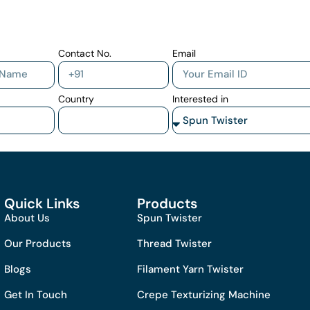
Contact No.
Email
Country
Interested in
Quick Links
Products
About Us
Spun Twister
Our Products
Thread Twister
Blogs
Filament Yarn Twister
Get In Touch
Crepe Texturizing Machine