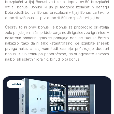
brezplačni vrtljaji Bonusi za tekmo depozitov 50 brezplačni
vrtljaji bonusi Bonusi, ki jih je mogoče izplačati v denarju
Dobrodošli bonusi Bonusi brezplačni vrtljaji Bonusi za tekmo
depozitov Bonusi za prvi depozit 50 brezplačni vrtljaji bonusi
Čeprav to ni pravi bonus, je bonus za priporočilo prijatelja
zelo priljubljen način pridobivanja novih igralcev za igralnice. V
nekaterih primerih igralnice ponujajo bonuse tudi za četrto
nakazilo, tako da ni tako katastrofalno, če izgubite znesek
prvega nakazila, saj vam tudi kasneje pričakujejo dodatni
bonusi. Kljub temu pa priporočamo, da si ogledate seznam
najboljših spletnih igralnic, ki nudijo ta bonus.
Twister