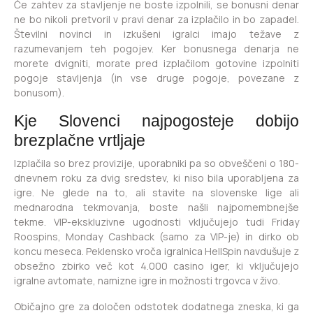
Če zahtev za stavljenje ne boste izpolnili, se bonusni denar
ne bo nikoli pretvoril v pravi denar za izplačilo in bo zapadel.
Številni novinci in izkušeni igralci imajo težave z
razumevanjem teh pogojev. Ker bonusnega denarja ne
morete dvigniti, morate pred izplačilom gotovine izpolniti
pogoje stavljenja (in vse druge pogoje, povezane z
bonusom).
Kje Slovenci najpogosteje dobijo
brezplačne vrtljaje
Izplačila so brez provizije, uporabniki pa so obveščeni o 180-
dnevnem roku za dvig sredstev, ki niso bila uporabljena za
igre. Ne glede na to, ali stavite na slovenske lige ali
mednarodna tekmovanja, boste našli najpomembnejše
tekme. VIP-ekskluzivne ugodnosti vključujejo tudi Friday
Roospins, Monday Cashback (samo za VIP-je) in dirko ob
koncu meseca. Peklensko vroča igralnica HellSpin navdušuje z
obsežno zbirko več kot 4.000 casino iger, ki vključujejo
igralne avtomate, namizne igre in možnosti trgovca v živo.
Običajno gre za določen odstotek dodatnega zneska, ki ga