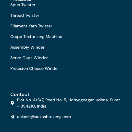
Spun Twister
Thread Twister
Filament Yarn Twister
Crepe Texturizing Machine
Assembly Winder
Servo Cops Winder
Precision Cheese Winder
Contact
Plot No. A/6/7, Road No. 5, Udhyognagar, udhna, Surat
- 394210, India
aakash@aakashtexeng.com