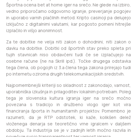
Športna ocena bet at home iger na srečo. Ne glede na izbiro,
vedno priporočamo odgovorno igranje, preverjanje pogojev
in uporabo varnih plačilnih metod. Kripto casinoji pa delujejo
izključno z digitalnimi valutami, kar pogosto pomeni hitrejše
izplačilo in višjo anonimnost.
Za te dobitke ne velja niti zakon o dohodnini, niti zakon o
davku na dobitke. Dobitki od športnih stav preko spleta pri
tujih stavnicah niso obdavčeni tudi če se izplačujejo na
osebne račune (ne na Skrill ipd.). Točke drugega odstavka
tega člena, ob pogojih iz 3.a člena tega zakona prirejajo tudi
po internetu oziroma drugih telekomunikacijskih sredstvih.
Najpomembnejši kriteriji so skladnost z zakonodajo, varnost,
uporabniška izkušnja in prilagoditev lokalnim potrebam. Poleg
tega je slovenska kultura igranja iger na srečo močno
povezana s tradicijo in družbeno vlogo iger kot vira
financiranja športa in humanitarnih projektov. Pomembno je
razumeti, da je RTP odstotek, ki kaže, kolikšen delež
vloženega denarja se teoretično vrne igralcem v daljšem
obdobju. Ta industrija se je v zadnjih letih močno razvila in
povečuje svojo transparentnost ter varnost igranja.