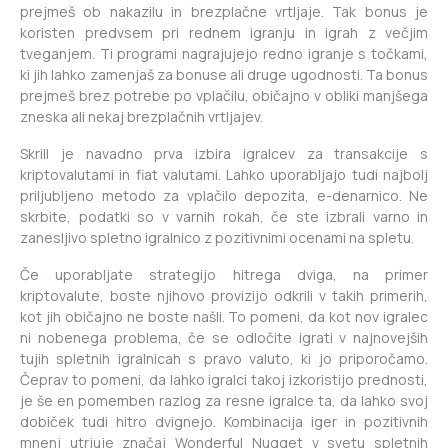
prejmeš ob nakazilu in brezplačne vrtljaje. Tak bonus je
koristen predvsem pri rednem igranju in igrah z večjim
tveganjem. Ti programi nagrajujejo redno igranje s točkami,
ki jih lahko zamenjaš za bonuse ali druge ugodnosti. Ta bonus
prejmeš brez potrebe po vplačilu, običajno v obliki manjšega
zneska ali nekaj brezplačnih vrtljajev.
Skrill je navadno prva izbira igralcev za transakcije s
kriptovalutami in fiat valutami. Lahko uporabljajo tudi najbolj
priljubljeno metodo za vplačilo depozita, e-denarnico. Ne
skrbite, podatki so v varnih rokah, če ste izbrali varno in
zanesljivo spletno igralnico z pozitivnimi ocenami na spletu.
Če uporabljate strategijo hitrega dviga, na primer
kriptovalute, boste njihovo provizijo odkrili v takih primerih,
kot jih običajno ne boste našli. To pomeni, da kot nov igralec
ni nobenega problema, če se odločite igrati v najnovejših
tujih spletnih igralnicah s pravo valuto, ki jo priporočamo.
Čeprav to pomeni, da lahko igralci takoj izkoristijo prednosti,
je še en pomemben razlog za resne igralce ta, da lahko svoj
dobiček tudi hitro dvignejo. Kombinacija iger in pozitivnih
mnenj utrjuje značaj Wonderful Nugget v svetu spletnih