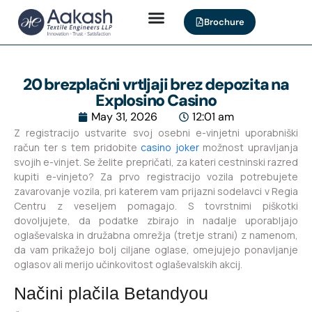
Brochure
20 brezplačni vrtljaji brez depozita na
Explosino Casino
May 31, 2026
12:01 am
Z registracijo ustvarite svoj osebni e-vinjetni uporabniški
račun ter s tem pridobite
casino joker
možnost upravljanja
svojih e-vinjet. Se želite prepričati, za kateri cestninski razred
kupiti e-vinjeto? Za prvo registracijo vozila potrebujete
zavarovanje vozila, pri katerem vam prijazni sodelavci v Regia
Centru z veseljem pomagajo. S tovrstnimi piškotki
dovoljujete, da podatke zbirajo in nadalje uporabljajo
oglaševalska in družabna omrežja (tretje strani) z namenom,
da vam prikažejo bolj ciljane oglase, omejujejo ponavljanje
oglasov ali merijo učinkovitost oglaševalskih akcij.
Načini plačila Betandyou