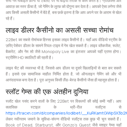
सभी गेम मोबाइल फ़ोनों या टैबलेट पर भी बढ़िया तरीके से काम करते हैं। ग्राफ़िक्स और
आवाज़ का स्तर ऊँचा है, जो गेमिंग के लुत्फ़ को दोगुना कर देता है। आपको ऐसा लगेगा जैसे
आप किसी असली कैसीनो में बैठे हैं, बस फ़र्क इतना है कि आप अपने घर के आराम से खेल
रहे हैं।
लाइव डीलर कैसीनो का असली सच्चा रोमांच
22Bet का सबसे रोमांचक हिस्सा इसका लाइव कैसीनो है। यहाँ आप वीडियो स्ट्रीम के
ज़रिए पेशेवर डीलर के सामने रियल-टाइम में गेम खेल सकते हैं। लाइव ब्लैकजैक, रूलेट,
बैकारेट, और गेम शो जैसे Monopoly Live का इंतजार आपको यहीं प्राप्त होगा।
स्ट्रीमिंग HD क्वालिटी की रहती है।
लाइव चैट की व्यवस्था भी है, जिससे आप डीलर या दूसरे खिलाड़ियों से बात कर सकते
हैं। इससे एक सामाजिक माहौल निर्मित होता है, जो ऑनलाइन गेमिंग को और भी
आनंददायक बना देता है। पूरा अनुभव किसी लैंड-बेस्ड कैसीनो जैसा ही महसूस होता है।
स्लॉट गेम्स की एक अंतहीन दुनिया
स्लॉट खेल पसंद करने वालों के लिए 22Bet पर विकल्पों की कोई कमी नहीं। आप
क्लासिक स्टाइल के थ्री-रील स्लॉट्स से
https://tracxn.com/d/companies/lodibet/__KuRKamtGiWpSX3b
लेकर नवीनतम जमाने के सुविधा-संपन्न वीडियो स्लॉट्स तक कुछ भी चुन सकते हैं।
Book of Dead, Starburst, और Gonzo’s Quest जैसे मशहूर गेम्स यहाँ