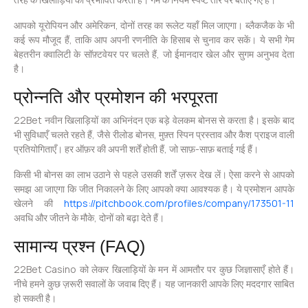
आपको यूरोपियन और अमेरिकन, दोनों तरह का रूलेट यहाँ मिल जाएगा। ब्लैकजैक के भी
कई रूप मौजूद हैं, ताकि आप अपनी रणनीति के हिसाब से चुनाव कर सकें। ये सभी गेम
बेहतरीन क्वालिटी के सॉफ़्टवेयर पर चलते हैं, जो ईमानदार खेल और सुगम अनुभव देता
है।
प्रोन्नति और प्रमोशन की भरपूरता
22Bet नवीन खिलाड़ियों का अभिनंदन एक बड़े वेलकम बोनस से करता है। इसके बाद
भी सुविधाएँ चलते रहते हैं, जैसे रीलोड बोनस, मुफ़्त स्पिन प्रस्ताव और कैश प्राइज वाली
प्रतियोगिताएँ। हर ऑफ़र की अपनी शर्तें होती हैं, जो साफ़-साफ़ बताई गई हैं।
किसी भी बोनस का लाभ उठाने से पहले उसकी शर्तें ज़रूर देख लें। ऐसा करने से आपको
समझ आ जाएगा कि जीत निकालने के लिए आपको क्या आवश्यक है। ये प्रमोशन आपके
खेलने की
https://pitchbook.com/profiles/company/173501-11
अवधि और जीतने के मौके, दोनों को बढ़ा देते हैं।
सामान्य प्रश्न (FAQ)
22Bet Casino को लेकर खिलाड़ियों के मन में आमतौर पर कुछ जिज्ञासाएँ होते हैं।
नीचे हमने कुछ ज़रूरी सवालों के जवाब दिए हैं। यह जानकारी आपके लिए मददगार साबित
हो सकती है।