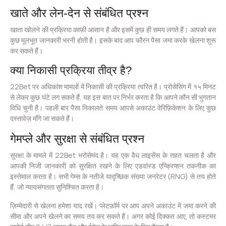
खाते और लेन-देन से संबंधित प्रश्न
खाता खोलने की प्रक्रिया काफ़ी आसान है और इसमें कुछ ही समय लगते हैं। आपको बस
कुछ मूलभूत जानकारी भरनी होती है। इसके बाद आप फौरन पैसा जमा करके खेलना शुरू
कर सकते हैं।
क्या निकासी प्रक्रिया तीव्र है?
22Bet पर अधिकांश मामलों में निकासी की प्रक्रिया त्वरित है। प्रोसेसिंग में १५ मिनट
से लेकर कुछ घंटे लग सकते हैं, यह इस बात पर निर्भर करता है कि आपने कौन सी भुगतान
विधि चुनी है। पहली बार पैसा निकालते समय आपसे अकाउंट वेरिफ़िकेशन के लिए कुछ
दस्तावेज़ माँगे जा सकते हैं।
गेमप्ले और सुरक्षा से संबंधित प्रश्न
सुरक्षा के मामले में 22Bet भरोसेमंद है। यह एक वैध लाइसेंस के तहत चलता है और
आपकी निजी जानकारी को सुरक्षित रखने के लिए एडवांस्ड एन्क्रिप्शन तकनीक का
इस्तेमाल करता है। सभी गेम्स के नतीजे यादृच्छिक संख्या जनरेटर (RNG) से तय होते
हैं, जो न्यायसंगतता सुनिश्चित करता है।
ज़िम्मेदारी से खेलना हमेशा याद रखें। प्लेटफ़ॉर्म पर आप अपने अकाउंट में जमा करने की
सीमा और अपने खेलने का समय तय कर सकते हैं। अगर कोई दिक्कत आए, तो कस्टमर