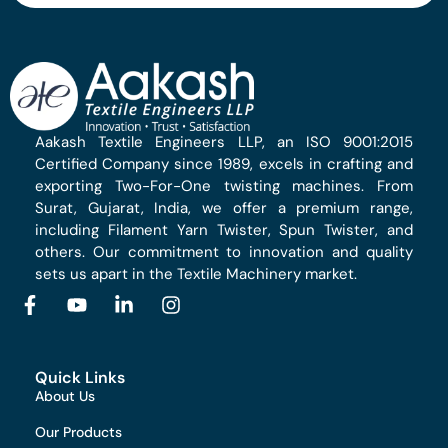
Aakash Textile Engineers LLP, an ISO 9001:2015
Certified Company since 1989, excels in crafting and
exporting Two-For-One twisting machines. From
Surat, Gujarat, India, we offer a premium range,
including Filament Yarn Twister, Spun Twister, and
others. Our commitment to innovation and quality
sets us apart in the Textile Machinery market.
Quick Links
About Us
Our Products