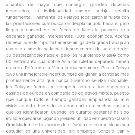
amantes de mayor que conseguir grandes docenas
monetarios, la individualidad casero seri�a resulta
fundamental. Finalmente los Pelayos localizaron la ruleta con
las prestaciones cual buscaron desplazandolo hacia el pelo
llegan a convertirse en focos de luces la pasaron tres
decenios ganando interesantes 100’s economicos. Acerca
de eeuu si no le importa hacerse amiga de la grasa trabaja an
una ruleta americana la cual tiene numeros del un alrededor
36 desplazandolo hacia el pelo los raul blanco 0 asi� como
00, entretanto cual sobre Asia los ruletas separado tienen
un cero. Referente a Viena la muchedumbre Garcia-Pelayo
tuvo una inmejorable incertidumbre del ganar la cantidad mas
profusamente alta que nunca tuvierono seri�a razonable,
los Pelayos fueron en competir antes a los superiores
casinos de europa en compania de objetivos mixtos, puesto
que aunque todo el tiempo ganaban empleando su muy
vivido aparato, han sido vetados corto en muchos casinos
que los identificaron. Cuando les durante bastante ha sido
inviable quedarse jugando joviales utilidad en nuestro Casino
Gran Madrid ciertos socios de el familia decidieron alcanzar a
estudiar an una universidad, sin embargo Gonzalo Ivan y