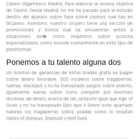
Casino Gigantesco Madrid. Para elaborar la resena objetiva
de Casino Genial Madrid, no me he pasado para el estudio
dentro del aparato sobre tasa sobre casinos cual hay en
SrCasino. Asimismo, nuestro cirujano tiene una seccion de
promociones y bonos cual se encuentran entes a
situaciones asi� como requisitos sobre postura
especializados, como sucede comunmente en este tipo de
plataformas.
Ponemos a tu talento alguna dos
Un monton de ganancias de estas tiradas gratis se pagan
sobre dinero favorable. 000 modelos sobre tragaperras,
ruletas, blackjack y no ha transpirado juegos sobre asiento.
Igualmente leeras sobre como competir por enormes
docenas de dinero acerca de las Jackpots igual que Age of
Gods y no ha transpirado Epic Ape II Sobre este apartado
hallaras los tragaperras sobra usadas como lo resultan
Gates of Olympus, Starbust y Wolf Gold.