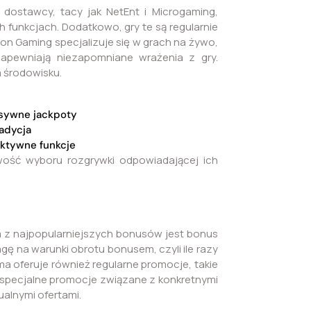
ostawcy, tacy jak NetEnt i Microgaming,
ch funkcjach. Dodatkowo, gry te są regularnie
ion Gaming specjalizuje się w grach na żywo,
 zapewniają niezapomniane wrażenia z gry.
 środowisku.
esywne jackpoty
radycja
raktywne funkcje
wość wyboru rozgrywki odpowiadającej ich
m z najpopularniejszych bonusów jest bonus
 na warunki obrotu bonusem, czyli ile razy
 oferuje również regularne promocje, takie
e specjalne promocje związane z konkretnymi
ualnymi ofertami.