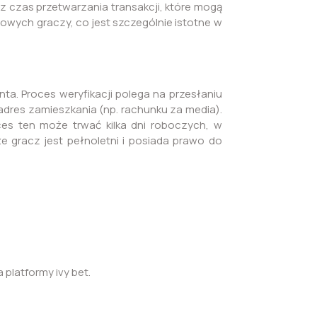
z czas przetwarzania transakcji, które mogą
owych graczy, co jest szczególnie istotne w
a. Proces weryfikacji polega na przesłaniu
res zamieszkania (np. rachunku za media).
es ten może trwać kilka dni roboczych, w
e gracz jest pełnoletni i posiada prawo do
platformy ivy bet.