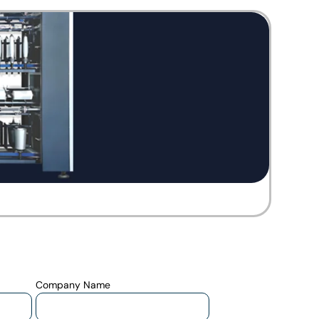
Twi
Company Name