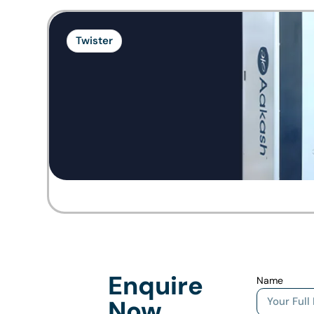
Twister
Enquire
Name
Now