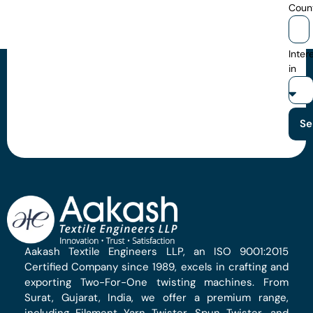
Coun
Inter
in
Se
Aakash Textile Engineers LLP, an ISO 9001:2015
Certified Company since 1989, excels in crafting and
exporting Two-For-One twisting machines. From
Surat, Gujarat, India, we offer a premium range,
including Filament Yarn Twister, Spun Twister, and