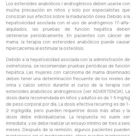
Los esteroides anabólicos / androgénicos deben usarse con
mucha precaución en niños y solo por especialistas que
conozcan sus efectos sobre la maduración ósea. Debido a la
hepatoxicidad asociada con el uso de andrógenos 17-alfa-
alquilados, las pruebas de función hepática deben
obtenerse periódicamente. En pacientes con cáncer de
mama, la terapia con esteroides anabólicos puede causar
hipercalcemia al estimular la osteólisis.
Debido a la hepatoxicidad asociada con la administración de
oximetolona, se recomiendan pruebas periódicas de función
hepática. Las mujeres con carcinoma de mama diseminado
deben tener una determinación frecuente de los niveles de
orina y calcio sérico durante el curso de la terapia con
esteroides anabólicos androgénicos (ver ADVERTENCIA). La
dosis diaria recomendada en niños y adultos es de 1-5 mg/kg
de peso corporal por día. La dosis efectiva recurring es de 1-
2 mg/kg/día, pero pueden requerirse dosis más altas y la
dosis debe individualizarse. La respuesta no suele ser
inmediata, y se debe realizar un ensayo mínimo de tres a seis
meses. Después de la remisión, algunos pacientes pueden
mantenerse sin el medicamento, otros pueden mantenerse