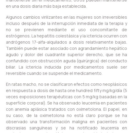
en una dosis diaria más baja establecida.
Algunos cambios virilizantes en las mujeres son irreversibles
incluso después de la interrupción inmediata de la terapia y
no se previenen mediante el uso concomitante de
estrógenos. La hepatitis colestásica y la ictericia ocurren con
andrógenos 17-alfa-alquilados a dosis relativamente bajas.
También puede estar asociado con agrandamiento hepático
agudo y dolor del cuadrante superior derecho, que se ha
confundido con obstrucción aguda (quirúrgica) del conducto
biliar. La ictericia inducida por medicamentos suele ser
reversible cuando se suspende el medicamento.
En ratas macho, no se clasificaron efectos como neoplásicos
en respuesta a dosis de hasta one hundred fifty mg/kg/día (5
veces exposiciones terapéuticas con 5 mg/kg basadas en la
superficie corporal). Se ha observado leucemia en pacientes
con anemia aplásica tratados con oximetolona. El papel, en
su caso, de la oximetolona no está claro porque se ha
observado una transformación maligna en pacientes con
discrasias sanguíneas y se ha notificado leucemia en