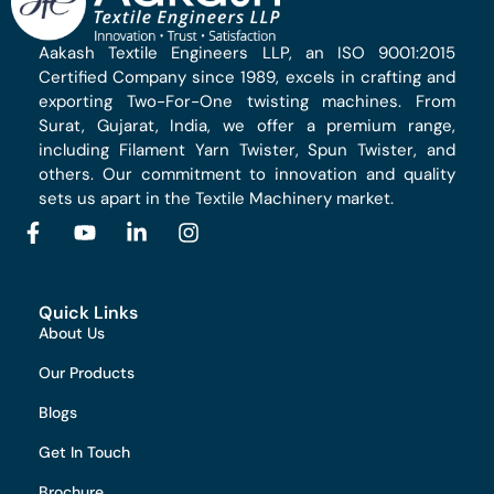
Aakash Textile Engineers LLP, an ISO 9001:2015
Certified Company since 1989, excels in crafting and
exporting Two-For-One twisting machines. From
Surat, Gujarat, India, we offer a premium range,
including Filament Yarn Twister, Spun Twister, and
others. Our commitment to innovation and quality
sets us apart in the Textile Machinery market.
Quick Links
About Us
Our Products
Blogs
Get In Touch
Brochure