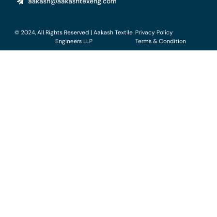
aakash@aakashtexeng.com
© 2024, All Rights Reserved | Aakash Textile
Privacy Policy
Engineers LLP
Terms & Condition