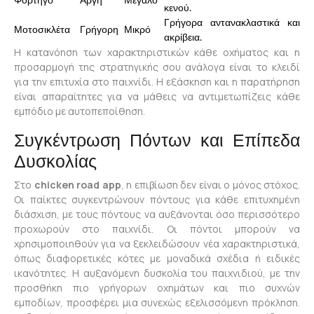
Φορτηγό
Αργή
Μεγάλο
κενού.
Γρήγορα αντανακλαστικά και
Μοτοσικλέτα
Γρήγορη
Μικρό
ακρίβεια.
Η κατανόηση των χαρακτηριστικών κάθε οχήματος και η
προσαρμογή της στρατηγικής σου ανάλογα είναι το κλειδί
για την επιτυχία στο παιχνίδι. Η εξάσκηση και η παρατήρηση
είναι απαραίτητες για να μάθεις να αντιμετωπίζεις κάθε
εμπόδιο με αυτοπεποίθηση.
Συγκέντρωση Πόντων και Επίπεδα
Δυσκολίας
Στο
chicken road app
, η επιβίωση δεν είναι ο μόνος στόχος.
Οι παίκτες συγκεντρώνουν πόντους για κάθε επιτυχημένη
διάσχιση, με τους πόντους να αυξάνονται όσο περισσότερο
προχωρούν στο παιχνίδι. Οι πόντοι μπορούν να
χρησιμοποιηθούν για να ξεκλειδώσουν νέα χαρακτηριστικά,
όπως διαφορετικές κότες με μοναδικά σχέδια ή ειδικές
ικανότητες. Η αυξανόμενη δυσκολία του παιχνιδιού, με την
προσθήκη πιο γρήγορων οχημάτων και πιο συχνών
εμποδίων, προσφέρει μια συνεχώς εξελισσόμενη πρόκληση.