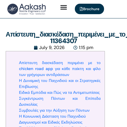
Brochure
Απίστευτη_διασκέδαση_περιμένει_με_το
11364307
July 9, 2026
1:15 pm
Απίστευτη διασκέδαση περιμένει με το
chicken road app για κάθε παίκτη και φίλο
των γρήγορων αντιδράσεων
Η Δυναμική του Παιχνιδιού και οι Στρατηγικές
Επιβίωσης
Ειδικά Εμπόδια και Πώς να τα Αντιμετωπίσεις
Συγκέντρωση Πόντων και Επίπεδα
Δυσκολίας
Συμβουλές για την Αύξηση των Πόντων
Η Κοινωνική Διάσταση του Παιχνιδιού
Διαγωνισμοί και Ειδικές Εκδηλώσεις