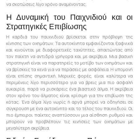
να σκοτώσεις λίγο χρόνο αναμένοντας.
Η Δυναμική του Παιχνιδιού και οι
Στρατηγικές Επιβίωσης
Η καρδιά του παιχνιδιού βρίσκεται στην πρόβλεψη της
κίνησης των οχημάτων. Τα αυτοκίνητα εμφανίζονται ξαφνικά
και κινούνται με διαφορετικές ταχύτητες, απαιτώντας από
τον παίκτη να αντιδρά γρήγορα και με ακρίβεια. Μια βασική
στρατηγική είναι να παρατηρείς το μοτίβο των οχημάτων και
να βρίσκεις τα κενά για να περάσεις με ασφάλεια. Η υπομονή
είναι επίσης σημαντική. Μερικές φορές, είναι καλύτερα να
περιμένεις λίγο περισσότερο για να βρεις μια πιο ασφαλή
ευκαιρία, παρά να ρισκάρεις ένα βιαστικό άλμα. Η ακρίβεια
στον χρόνο του άλματος είναι κρίσιμη για την επιβίωση της
κότας. Ένα άλμα λίγο νωρίς ή αργά μπορεί να οδηγήσει σε
σύγκρουση με ένα αυτοκίνητο και το τέλος του παιχνιδιού. Οι
πιο έμπειροι παίκτες αναπτύσσουν μια αίσθηση ρυθμού και
μπορούν να προβλέπουν τις κινήσεις των οχημάτων με
μεγαλύτερη ακρίβεια.