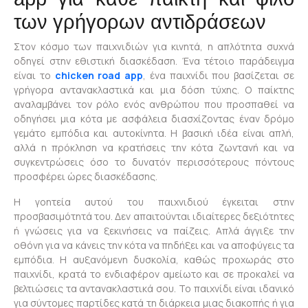
των γρήγορων αντιδράσεων
Στον κόσμο των παιχνιδιών για κινητά, η απλότητα συχνά
οδηγεί στην εθιστική διασκέδαση. Ένα τέτοιο παράδειγμα
είναι το
chicken road app
, ένα παιχνίδι που βασίζεται σε
γρήγορα αντανακλαστικά και μια δόση τύχης. Ο παίκτης
αναλαμβάνει τον ρόλο ενός ανθρώπου που προσπαθεί να
οδηγήσει μια κότα με ασφάλεια διασχίζοντας έναν δρόμο
γεμάτο εμπόδια και αυτοκίνητα. Η βασική ιδέα είναι απλή,
αλλά η πρόκληση να κρατήσεις την κότα ζωντανή και να
συγκεντρώσεις όσο το δυνατόν περισσότερους πόντους
προσφέρει ώρες διασκέδασης.
Η γοητεία αυτού του παιχνιδιού έγκειται στην
προσβασιμότητά του. Δεν απαιτούνται ιδιαίτερες δεξιότητες
ή γνώσεις για να ξεκινήσεις να παίζεις. Απλά άγγιξε την
οθόνη για να κάνεις την κότα να πηδήξει και να αποφύγεις τα
εμπόδια. Η αυξανόμενη δυσκολία, καθώς προχωράς στο
παιχνίδι, κρατά το ενδιαφέρον αμείωτο και σε προκαλεί να
βελτιώσεις τα αντανακλαστικά σου. Το παιχνίδι είναι ιδανικό
για σύντομες παρτίδες κατά τη διάρκεια μιας διακοπής ή για