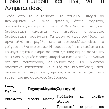
Ειδικά Εμπόδια και Πώς να τα
Αντιμετωπίσεις
Εκτός από τα αυτοκίνητα, το παιχνίδι μπορεί να
περιλαμβάνει και άλλα εμπόδια, όπως φορτηγά,
μοτοσικλέτες ή ακόμη και τρένα. Κάθε είδος οχήματος έχει
διαφορετική ταχύτητα και μέγεθος, απαιτώντας
διαφορετική προσέγγιση. Τα φορτηγά είναι συνήθως πιο
αργά αλλά πιο μεγάλα, ενώ οι μοτοσικλέτες είναι πιο
γρήγορες αλλά πιο στενές. Η προσαρμογή στην ταχύτητα και
το μέγεθος κάθε οχήματος είναι ζωτικής σημασίας για την
επιβίωση. Μερικές φορές, μπορεί να εμφανιστούν πολλαπλά
οχήματα ταυτόχρονα, δημιουργώντας μια ιδιαίτερα
απαιτητική κατάσταση. Σε αυτές τις περιπτώσεις, είναι
σημαντικό να παραμένεις ήρεμος και να εστιάζεις στην
εύρεση του πιο ασφαλούς διαδρόμου.
Είδος
Ταχύτητα
Μέγεθος
Στρατηγική
Οχήματος
Πρόβλεψη και ακρίβεια
Αυτοκίνητο
Μεσαία
Μεσαίο
άλματος.
Προσεκτική εκτίμηση του