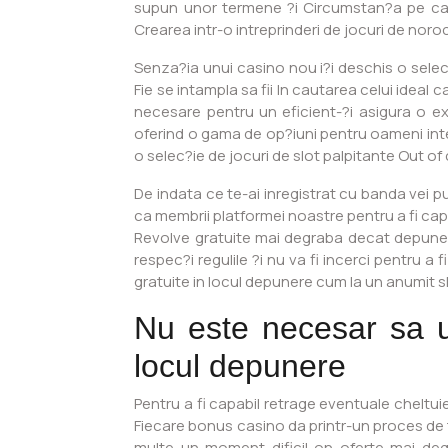
supun unor termene ?i Circumstan?a pe care
Crearea intr-o intreprinderi de jocuri de noroc
Senza?ia unui casino nou i?i deschis o selec
Fie se intampla sa fii In cautarea celui ide
necesare pentru un eficient-?i asigura o e
oferind o gama de op?iuni pentru oameni inte
o selec?ie de jocuri de slot palpitante Out of c
De indata ce te-ai inregistrat cu banda vei 
ca membrii platformei noastre pentru a fi capa
Revolve gratuite mai degraba decat depunere 
respec?i regulile ?i nu va fi incerci pentru a 
gratuite in locul depunere cum la un anumit slo
Nu este necesar sa u
locul depunere
Pentru a fi capabil retrage eventuale cheltui
Fiecare bonus casino da printr-un proces de t
multe un moment dificil on oferte mai degr