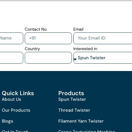
Contact No.
Email
Country
Interested in
Quick Links
Products
About Us
Spun Twister
Our Products
Thread Twister
Blogs
Filament Yarn Twister
Get In Touch
Crepe Texturizing Machine