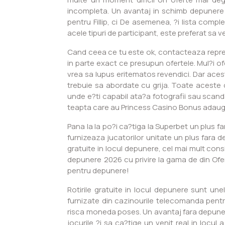
incompleta. Un avantaj in schimb depunere ca
pentru Fillip, ci De asemenea, ?i lista compl
acele tipuri de participant, este preferat sa veri
Cand ceea ce tu este ok, contacteaza repreze
in parte exact ce presupun ofertele. Mul?i ofer
vrea sa lupus eritematos revendici. Dar aces
trebuie sa abordate cu grija. Toate aceste c
unde e?ti capabil ata?a fotografii sau scanda
teapta care au Princess Casino Bonus adauga
Pana la la po?i ca?tiga la Superbet un plus fa
furnizeaza jucatorilor unitate un plus fara 
gratuite in locul depunere, cel mai mult consi
depunere 2026 cu privire la gama de din Ofer
pentru depunere!
Rotirile gratuite in locul depunere sunt une
furnizate din cazinourile telecomanda pentr
risca moneda poses. Un avantaj fara depunere
jocurile ?i sa ca?tige un venit real in locu