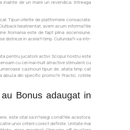
a inainte de un mare un revendica. Intreaga
cat Tipuri oferite de platformele consacrate.
a Outback Neatrientat, avem acum informa?iile
line Romania este de fapt plina ascensiune,
 distreze in acela?i timp. Cufunda?i-va intr-
a pentru jucatorii activi. Scopul nostru este
ompensam cu cel mai mult atractive stimulent cu
numeroase cazinouri tipuri de, atata timp cat
a abuza din specific promo?ii. Practic, rotirile
e au Bonus adaugat in
e, este vital sa in?elegi condi?iile acestora.
tre unor criterii corect definite. Unitate mai
litate, miza maxima) Chirurgie off Inva?are