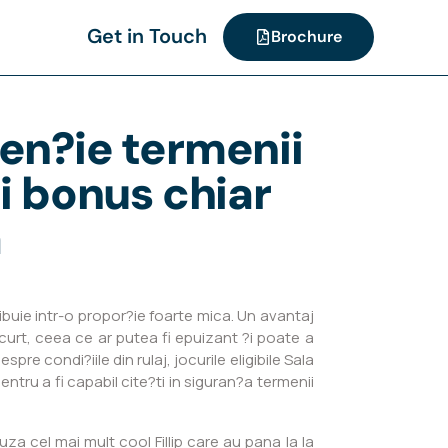
Get in Touch
Brochure
ten?ie termenii
i bonus chiar
a
ibuie intr-o propor?ie foarte mica. Un avantaj
curt, ceea ce ar putea fi epuizant ?i poate a
pre condi?iile din rulaj, jocurile eligibile Sala
tru a fi capabil cite?ti in siguran?a termenii
za cel mai mult cool Fillip care au pana la la