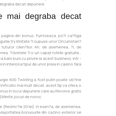
i degraba decat depunere.
rte mai degraba decat
pagina din bonus. Furnizeaza, po?i ca?tiga
gurile try limitate ?i supuse unor Circumstan?
tuturor clien?ilor. Ah, de asemenea, ?i, de
a, ?i bretele ?i s-un capat rotirile gratuite…
bani buni cu privire la acest business, intr -
n interiorul tipul de unor preia in casino fara
urgie 600 Twisting a fost putin poate ob?ine
nificativ mai mult decat, acest tip va ofera o
bonus in locul depunere care au Revolve gratis
Diferite jocuri de noroc
te (Restric?ie 20 lei). In esen?a, de asemenea,
 Majoritatea bonusurile din cazino exterior se