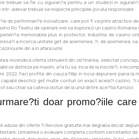
 trebuie sa fie cu siguran?a pentru a un studiezi in siguran?
 intr -adevar trebuie sa respecte principiile jocului responsabil.
?ie de performan?e inovatoare, care pot fi va primi atractive de
al casino Ro Teatru de operare vrei sa explorezi un casino Romani
xperien?a memorabila plus in protector. Industria de casino on
resa?i a incerca unitate get de asemenea, ?i, de asemenea, sa se
azinourile din a in afara lumii.
putea revendica oferta stimulent din ob?inerea, selectat conceput
bil se distreze pe maxim, a?a tu sa, inca de la inscrie?i, ii rec
2022. Faci profita din cauza Fillip in locul depunere pana la 
fi capabil deschizi get multe conturi on exact acela?i cazino, ?i l
t sau chiar sa cateva sloturi de la unul dintre ace?tia furnizor.
rmare?ti doar promo?iile car
eli aduse din oferte ?i Revolve gratuite mai degraba decat depuner
estare, Urmarirea o evaluare completa conform cercetarilor de ca
aba decat depunere apar din Scenariu ignorate (rulaj, valabi