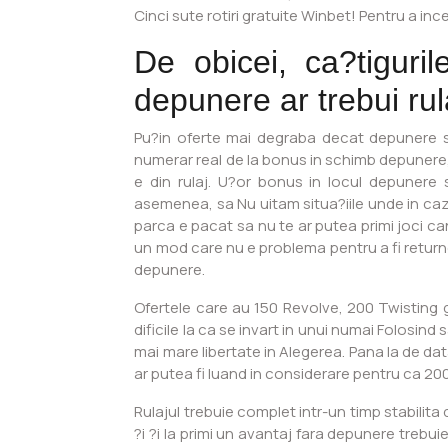
Cinci sute rotiri gratuite Winbet! Pentru a 
De obicei, ca?tiguri
depunere ar trebui rul
Pu?in oferte mai degraba decat depunere s
numerar real de la bonus in schimb depunere, 
e din rulaj. U?or bonus in locul depunere so
asemenea, sa Nu uitam situa?iile unde in cazu
parca e pacat sa nu te ar putea primi joci ca
un mod care nu e problema pentru a fi returnez
depunere.
Ofertele care au 150 Revolve, 200 Twisting 
dificile la ca se invart in unui numai Folosi
mai mare libertate in Alegerea. Pana la de da
ar putea fi luand in considerare pentru ca 200
Rulajul trebuie complet intr-un timp stabilita
?i ?i la primi un avantaj fara depunere trebu