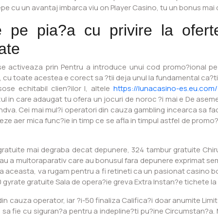
incepe cu un avantaj imbarca viu on Player Casino, tu un bonus ma
le pe pia?a cu privire la ofe
ate
e activeaza prin Pentru a introduce unui cod promo?ional pe 
cu toate acestea e corect sa ?tii deja unul la fundamental ca?ti
se echitabil clien?ilor I, altele
https://lunacasino-es.eu.com/
l in care adaugat tu ofera un jocuri de noroc ?i mai e De asemene
ndva. Cei mai mul?i operatori din cauza gambling incearca sa faca 
e aer mica func?ie in timp ce se afla in timpul astfel de promo?ii i
gratuite mai degraba decat depunere, 324 tambur gratuite Chir
nd sau a multoraparativ care au bonusul fara depunere exprimat sem
ta aceasta, va rugam pentru a fi retineti ca un pasionat casino 
 gyrate gratuite Sala de opera?ie greva Extra Instan?e tichete la 
 din cauza operator, iar ?i-50 finaliza Califica?i doar anumite Limi
ie sa fie cu siguran?a pentru a indepline?ti pu?ine Circumstan?a.