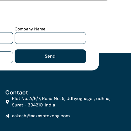
Company Name
Send
Contact
Plot No. A/6/7, Road No. 5, Udhyognagar, udhna,
Surat - 394210, India
aakash@aakashtexeng.com