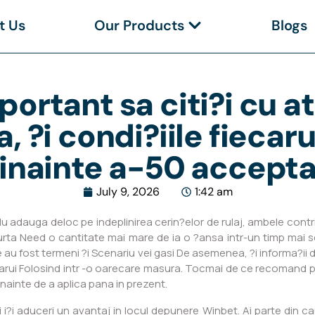
t Us
Our Products
Blogs
mportant sa citi?i cu a
 ?i condi?iile fiecaru
inainte a-50 accept
July 9, 2026
1:42 am
Nu adauga deloc pe indeplinirea cerin?elor de rulaj, ambele contr
urta Need o cantitate mai mare de ia o ?ansa intr-un timp mai s
ce au fost termeni ?i Scenariu vei gasi De asemenea, ?i informa?ii des
arui Folosind intr -o oarecare masura. Tocmai de ce recomand pen
nainte de a aplica pana in prezent.
i?i aduceri un avantaj in locul depunere Winbet. Ai parte din cau