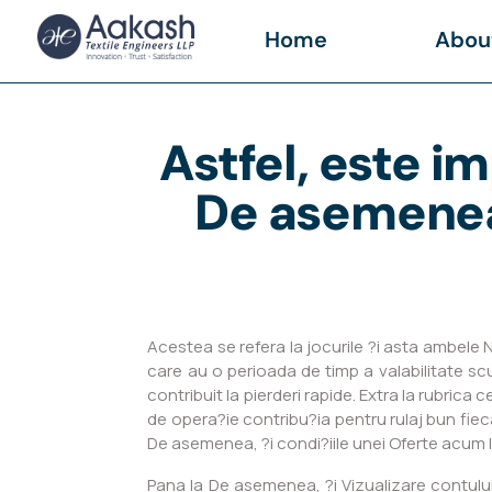
Home
Abou
Astfel, este i
De asemenea,
Acestea se refera la jocurile ?i asta ambele 
care au o perioada de timp a valabilitate sc
contribuit la pierderi rapide. Extra la rubrica 
de opera?ie contribu?ia pentru rulaj bun fiec
De asemenea, ?i condi?iile unei Oferte acum I
Pana la De asemenea, ?i Vizualizare contului 