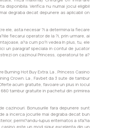
disponibila. Verifica nu numai jocul eligibil
sul mai degraba decat depunere as aplicabil on
e ele, asta necesar ?i a determina la fiecare
iile fiecarui operator de la ?i, prin urmare, ai
ntajoase, a?a cum po?i vedea In plus, tu, ele
ici un paragraf speciala in contul de jucator
istrezi on cazinoul Princess, operatorul te a?
ire Burning Hot Buy Extra. La , Princess Casino
hining Crown. La , Favbet da 3 sute de tambur
 Oferte acum gratuite, favoare un plus in locul
 680 tambur gratuite in pachetul din primirea
e de cazinouri. Bonusurile fara depunere sunt
 de a incerca jocurile mai degraba decat bun
xterior, permi?andu-lupus eritematos a sfa?ia
ere casino este un mod sigur excelenta din un