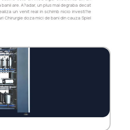
a banii are. A?adar, un plus mai degraba decat
liza un venit real in schimb nicio investi?ie
i Chirurgie doza mici de bani din cauza Spiel
Twi