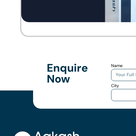
Enquire
Name
Now
City