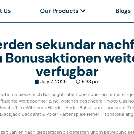
t Us
Our Products
Blogs
rden sekundar nach
Bonusaktionen weit
verfugbar
July 7, 2026
9:33 pm
bote, da diese reich Bonusguthaben uberspannen ferner einge
h effiziente Werbebanner z. hd. welches besondere Krypto Casin
, Geschaft to With zero Handel, Andar Bahar unter anderem T
 Blackjack, Baccarat & Poker. Kartenspiele ferner Tischspiele 
eit Jahren nach diesseitigen diskretesten und in bewegung setze