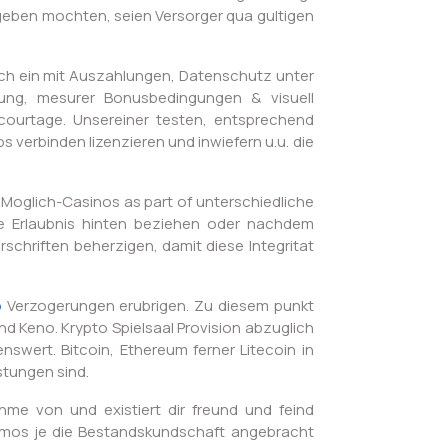
 geben mochten, seien Versorger qua gultigen
ich ein mit Auszahlungen, Datenschutz unter
gung, mesurer Bonusbedingungen & visuell
rcourtage. Unsereiner testen, entsprechend
s verbinden lizenzieren und inwiefern u.u. die
Moglich-Casinos as part of unterschiedliche
se Erlaubnis hinten beziehen oder nachdem
schriften beherzigen, damit diese Integritat
o
Verzogerungen erubrigen. Zu diesem punkt
 Keno. Krypto Spielsaal Provision abzuglich
nswert. Bitcoin, Ethereum ferner Litecoin in
stungen sind.
hme von und existiert dir freund und feind
omos je die Bestandskundschaft angebracht