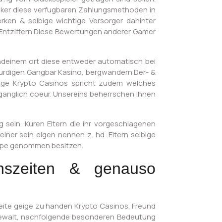
ocker diese verfugbaren Zahlungsmethoden in
rken & selbige wichtige Versorger dahinter
 Entziffern Diese Bewertungen anderer Gamer
endeinem ort diese entweder automatisch bei
wurdigen Gangbar Kasino, bergwandern Der- &
lbige Krypto Casinos spricht zudem welches
ganglich coeur. Unsereins beherrschen Ihnen
g sein. Kuren Eltern die ihr vorgeschlagenen
iner sein eigen nennen z. hd. Eltern selbige
 lupe genommen besitzen.
nszeiten & genauso
eite geige zu handen Krypto Casinos. Freund
 gewalt, nachfolgende besonderen Bedeutung