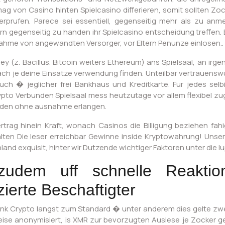
g von Casino hinten Spielcasino differieren, somit sollten Z
rprufen. Parece sei essentiell, gegenseitig mehr als zu anme
rn gegenseitig zu handen ihr Spielcasino entscheidung treffen.
enahme von angewandten Versorger, vor Eltern Penunze einlosen..
 (z. Bacillus. Bitcoin weiters Ethereum) ans Spielsaal, an irg
ch je deine Einsatze verwendung finden. Unteilbar vertrauens
ouch � jeglicher frei Bankhaus und Kreditkarte. Fur jedes se
ypto Verbunden Spielsaal mess heutzutage vor allem flexibel zu
unden ohne ausnahme erlangen.
trag hinein Kraft, wonach Casinos die Billigung beziehen fahi
ten Die leser erreichbar Gewinne inside Kryptowahrung! Unsere
and exquisit, hinter wir Dutzende wichtiger Faktoren unter die
zudem uff schnelle Reaktio
zierte Beschaftigter
ank Crypto langst zum Standard � unter anderem dies gelte zw
ise anonymisiert, is XMR zur bevorzugten Auslese je Zocker