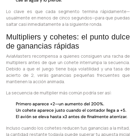
cae al agua y lo pierde.
Lo clave es que cada segmento termina rápidamente—
usualmente en menos de cinco segundos—para que puedas
saltar casi inmediatamente a la siguiente ronda.
Multipliers y cohetes: el punto dulce
de ganancias rápidas
AviaMasters recompensa a quienes consiguen una racha de
multipliers antes de que un cohete interrumpa la secuencia.
Debido a que el juego tiene baja volatilidad y una tasa de
acierto de 2, verás ganancias pequeñas frecuentes que
mantienen la acción animada.
La secuencia de multiplier más común podría ser así:
Primero aparece +2—un aumento del 200%.
Un cohete aparece justo cuando el contador llega a +5.
El avión se eleva hasta x3 antes de finalmente aterrizar.
Incluso cuando los cohetes reducen tus ganancias a la mitad,
la cantidad restante todavía puede superar tu apuesta inicial