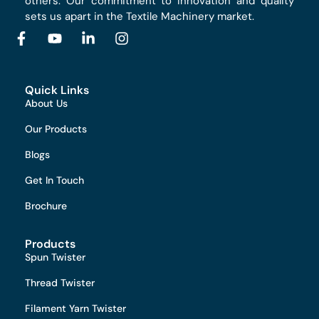
others. Our commitment to innovation and quality
sets us apart in the Textile Machinery market.
Quick Links
About Us
Our Products
Blogs
Get In Touch
Brochure
Products
Spun Twister
Thread Twister
Filament Yarn Twister