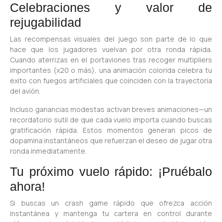
Celebraciones y valor de
rejugabilidad
Las recompensas visuales del juego son parte de lo que
hace que los jugadores vuelvan por otra ronda rápida.
Cuando aterrizas en el portaviones tras recoger multipliers
importantes (x20 o más), una animación colorida celebra tu
éxito con fuegos artificiales que coinciden con la trayectoria
del avión.
Incluso ganancias modestas activan breves animaciones—un
recordatorio sutil de que cada vuelo importa cuando buscas
gratificación rápida. Estos momentos generan picos de
dopamina instantáneos que refuerzan el deseo de jugar otra
ronda inmediatamente.
Tu próximo vuelo rápido: ¡Pruébalo
ahora!
Si buscas un crash game rápido que ofrezca acción
instantánea y mantenga tu cartera en control durante