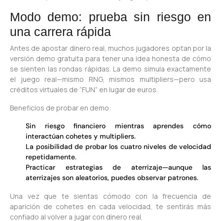
Modo demo: prueba sin riesgo en
una carrera rápida
Antes de apostar dinero real, muchos jugadores optan por la
versión demo gratuita para tener una idea honesta de cómo
se sienten las rondas rápidas. La demo simula exactamente
el juego real—mismo RNG, mismos multipliers—pero usa
créditos virtuales de “FUN” en lugar de euros.
Beneficios de probar en demo:
Sin riesgo financiero mientras aprendes cómo
interactúan cohetes y multipliers.
La posibilidad de probar los cuatro niveles de velocidad
repetidamente.
Practicar estrategias de aterrizaje—aunque las
aterrizajes son aleatorios, puedes observar patrones.
Una vez que te sientas cómodo con la frecuencia de
aparición de cohetes en cada velocidad, te sentirás más
confiado al volver a jugar con dinero real.