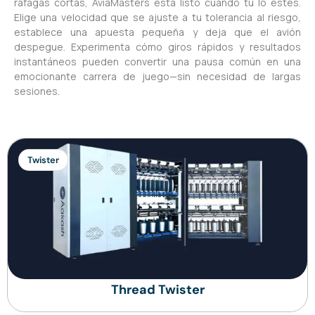
ráfagas cortas, AviaMasters está listo cuando tú lo estés.
Elige una velocidad que se ajuste a tu tolerancia al riesgo,
establece una apuesta pequeña y deja que el avión
despegue. Experimenta cómo giros rápidos y resultados
instantáneos pueden convertir una pausa común en una
emocionante carrera de juego—sin necesidad de largas
sesiones.
Twister
Thread Twister