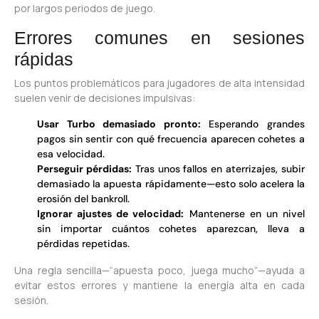
por largos periodos de juego.
Errores comunes en sesiones
rápidas
Los puntos problemáticos para jugadores de alta intensidad
suelen venir de decisiones impulsivas:
Usar Turbo demasiado pronto:
Esperando grandes
pagos sin sentir con qué frecuencia aparecen cohetes a
esa velocidad.
Perseguir pérdidas:
Tras unos fallos en aterrizajes, subir
demasiado la apuesta rápidamente—esto solo acelera la
erosión del bankroll.
Ignorar ajustes de velocidad:
Mantenerse en un nivel
sin importar cuántos cohetes aparezcan, lleva a
pérdidas repetidas.
Una regla sencilla—“apuesta poco, juega mucho”—ayuda a
evitar estos errores y mantiene la energía alta en cada
sesión.