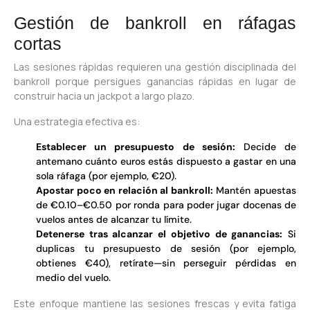
Gestión de bankroll en ráfagas
cortas
Las sesiones rápidas requieren una gestión disciplinada del
bankroll porque persigues ganancias rápidas en lugar de
construir hacia un jackpot a largo plazo.
Una estrategia efectiva es:
Establecer un presupuesto de sesión:
Decide de
antemano cuánto euros estás dispuesto a gastar en una
sola ráfaga (por ejemplo, €20).
Apostar poco en relación al bankroll:
Mantén apuestas
de €0.10–€0.50 por ronda para poder jugar docenas de
vuelos antes de alcanzar tu límite.
Detenerse tras alcanzar el objetivo de ganancias:
Si
duplicas tu presupuesto de sesión (por ejemplo,
obtienes €40), retírate—sin perseguir pérdidas en
medio del vuelo.
Este enfoque mantiene las sesiones frescas y evita fatiga