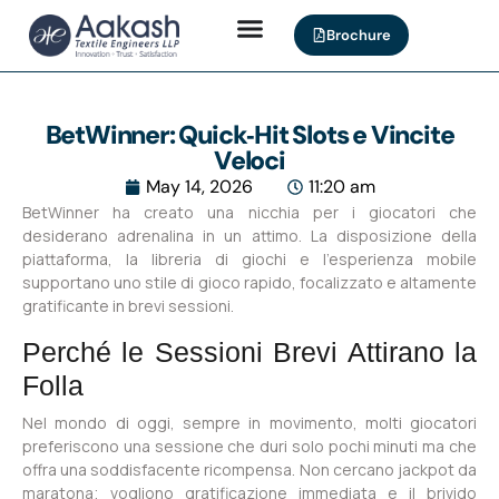
Brochure
BetWinner: Quick‑Hit Slots e Vincite
Veloci
May 14, 2026
11:20 am
BetWinner ha creato una nicchia per i giocatori che
desiderano adrenalina in un attimo. La disposizione della
piattaforma, la libreria di giochi e l’esperienza mobile
supportano uno stile di gioco rapido, focalizzato e altamente
gratificante in brevi sessioni.
Perché le Sessioni Brevi Attirano la
Folla
Nel mondo di oggi, sempre in movimento, molti giocatori
preferiscono una sessione che duri solo pochi minuti ma che
offra una soddisfacente ricompensa. Non cercano jackpot da
maratona; vogliono gratificazione immediata e il brivido