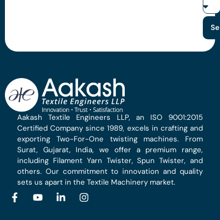
Se
Aakash Textile Engineers LLP, an ISO 9001:2015
Certified Company since 1989, excels in crafting and
exporting Two-For-One twisting machines. From
Surat, Gujarat, India, we offer a premium range,
including Filament Yarn Twister, Spun Twister, and
others. Our commitment to innovation and quality
sets us apart in the Textile Machinery market.