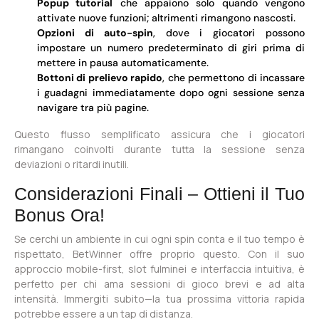
Popup tutorial
che appaiono solo quando vengono
attivate nuove funzioni; altrimenti rimangono nascosti.
Opzioni di auto-spin
, dove i giocatori possono
impostare un numero predeterminato di giri prima di
mettere in pausa automaticamente.
Bottoni di prelievo rapido
, che permettono di incassare
i guadagni immediatamente dopo ogni sessione senza
navigare tra più pagine.
Questo flusso semplificato assicura che i giocatori
rimangano coinvolti durante tutta la sessione senza
deviazioni o ritardi inutili.
Considerazioni Finali – Ottieni il Tuo
Bonus Ora!
Se cerchi un ambiente in cui ogni spin conta e il tuo tempo è
rispettato, BetWinner offre proprio questo. Con il suo
approccio mobile-first, slot fulminei e interfaccia intuitiva, è
perfetto per chi ama sessioni di gioco brevi e ad alta
intensità. Immergiti subito—la tua prossima vittoria rapida
potrebbe essere a un tap di distanza.