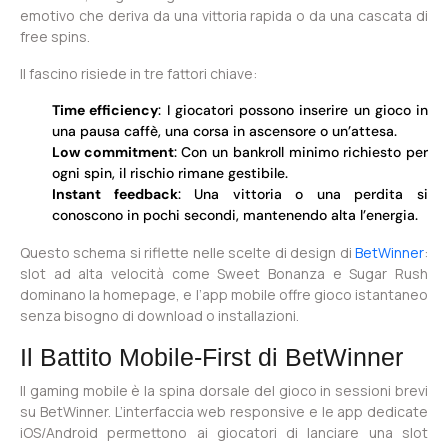
emotivo che deriva da una vittoria rapida o da una cascata di
free spins.
Il fascino risiede in tre fattori chiave:
Time efficiency
: I giocatori possono inserire un gioco in
una pausa caffè, una corsa in ascensore o un’attesa.
Low commitment
: Con un bankroll minimo richiesto per
ogni spin, il rischio rimane gestibile.
Instant feedback
: Una vittoria o una perdita si
conoscono in pochi secondi, mantenendo alta l’energia.
Questo schema si riflette nelle scelte di design di
BetWinner
:
slot ad alta velocità come Sweet Bonanza e Sugar Rush
dominano la homepage, e l’app mobile offre gioco istantaneo
senza bisogno di download o installazioni.
Il Battito Mobile-First di BetWinner
Il gaming mobile è la spina dorsale del gioco in sessioni brevi
su BetWinner. L’interfaccia web responsive e le app dedicate
iOS/Android permettono ai giocatori di lanciare una slot