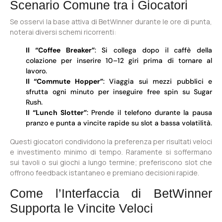
Scenario Comune tra i Giocatori
Se osservi la base attiva di BetWinner durante le ore di punta,
noterai diversi schemi ricorrenti:
Il “Coffee Breaker”
: Si collega dopo il caffè della
colazione per inserire 10–12 giri prima di tornare al
lavoro.
Il “Commute Hopper”
: Viaggia sui mezzi pubblici e
sfrutta ogni minuto per inseguire free spin su Sugar
Rush.
Il “Lunch Slotter”
: Prende il telefono durante la pausa
pranzo e punta a vincite rapide su slot a bassa volatilità.
Questi giocatori condividono la preferenza per risultati veloci
e investimento minimo di tempo. Raramente si soffermano
sui tavoli o sui giochi a lungo termine; preferiscono slot che
offrono feedback istantaneo e premiano decisioni rapide.
Come l’Interfaccia di BetWinner
Supporta le Vincite Veloci