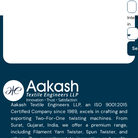
Inter
in
Se
Aakash Textile Engineers LLP, an ISO 9001:2015
Certified Company since 1989, excels in crafting and
exporting Two-For-One twisting machines. From
Surat, Gujarat, India, we offer a premium range,
including Filament Yarn Twister, Spun Twister, and