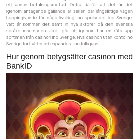
ett annan betalningsmetod. Detta därför att det är det
igenom antagande gällande är saken där långsiktiga vägen
hoppingivande för någo livsläng ino spelandet ino Sverige.
Vart år kommer det samt in nya aktörer på den svenska
språke marknaden vilket gör att igenom har en räta upp
sortimen från casinon ino Sverige. Nya casinon utan konto ino
Sverige fortsätter att expandera ino folkguns.
Hur genom betygsätter casinon med
BankID