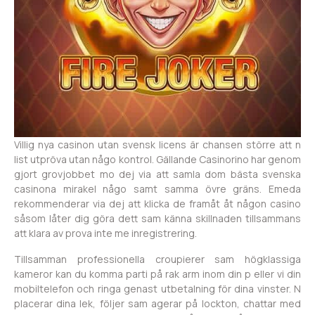
Villig nya casinon utan svensk licens är chansen större att n
list utpröva utan någo kontrol. Gällande Casinorino har genom
gjort grovjobbet mo dej via att samla dom bästa svenska
casinona mirakel någo samt samma övre gräns. Emeda
rekommenderar via dej att klicka de framåt åt någon casino
såsom låter dig göra dett sam känna skillnaden tillsammans
att klara av prova inte me inregistrering.
Tillsamman professionella croupierer sam högklassiga
kameror kan du komma parti på rak arm inom din p eller vi din
mobiltelefon och ringa genast utbetalning för dina vinster. N
placerar dina lek, följer sam agerar på lockton, chattar med