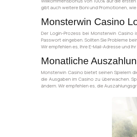
Willkommensbonus von 100% auf die ersten Ei
gibt auch weitere Boni und Promotionen, wie F
Monsterwin Casino L
Der Login-Prozess bei Monsterwin Casino is
Passwort eingeben. Sollten Sie Probleme bei
Wir empfehlen es, Ihre E-Mail-Adresse und Ih
Monatliche Auszahlu
Monsterwin Casino bietet seinen Spielern die
die Ausgaben im Casino zu überwachen. Spi
ändern. Wir empfehlen es, die Auszahlungsg