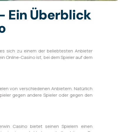
 Ein Überblick
o
es sich zu einem der beliebtesten Anbieter
in Online-Casino ist, bei dem Spieler auf dem
len von verschiedenen Anbietern. Natürlich
 Spieler gegen andere Spieler oder gegen den
rwin Casino bietet seinen Spielern einen