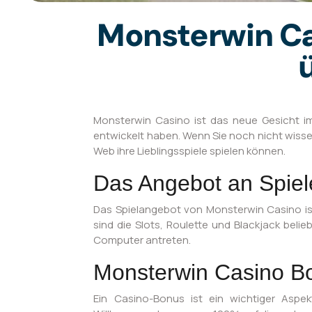
Monsterwin Ca
Monsterwin Casino ist das neue Gesicht im
entwickelt haben. Wenn Sie noch nicht wissen
Web ihre Lieblingsspiele spielen können.
Das Angebot an Spie
Das Spielangebot von Monsterwin Casino is
sind die Slots, Roulette und Blackjack beli
Computer antreten.
Monsterwin Casino B
Ein Casino-Bonus ist ein wichtiger Aspe