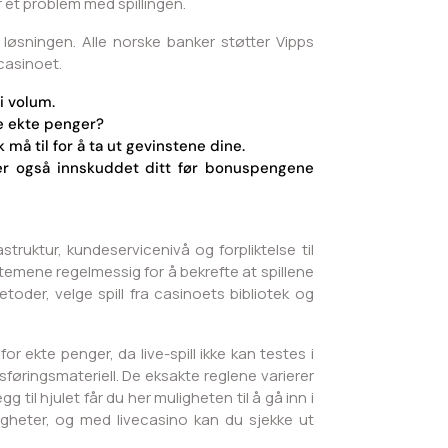
ar et problem med spillingen.
r løsningen. Alle norske banker støtter Vipps
 casinoet.
i volum.
nne ekte penger?
må til for å ta ut gevinstene dine.
er også innskuddet ditt før bonuspengene
struktur, kundeservicenivå og forpliktelse til
stemene regelmessig for å bekrefte at spillene
etoder, velge spill fra casinoets bibliotek og
r ekte penger, da live-spill ikke kan testes i
føringsmateriell. De eksakte reglene varierer
g til hjulet får du her muligheten til å gå inn i
igheter, og med livecasino kan du sjekke ut