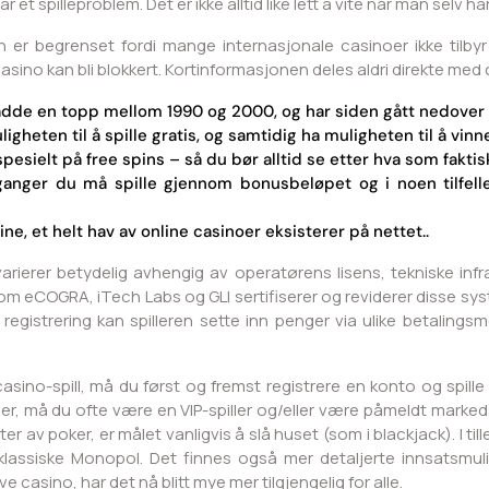
et spilleproblem. Det er ikke alltid like lett å vite når man selv h
en er begrenset fordi mange internasjonale casinoer ikke tilby
asino kan bli blokkert. Kortinformasjonen deles aldri direkte med
ådde en topp mellom 1990 og 2000, og har siden gått nedover 
ligheten til å spille gratis, og samtidig ha muligheten til å vi
sielt på free spins – så du bør alltid se etter hva som faktisk 
anger du må spille gjennom bonusbeløpet og i noen tilfell
ine, et helt hav av online casinoer eksisterer på nettet..
arierer betydelig avhengig av operatørens lisens, tekniske infra
som eCOGRA, iTech Labs og GLI sertifiserer og reviderer disse sy
 registrering kan spilleren sette inn penger via ulike betalingsm
sino-spill, må du først og fremst registrere en konto og spille fo
jer, må du ofte være en VIP-spiller og/eller være påmeldt markeds
er av poker, er målet vanligvis å slå huset (som i blackjack). I tilleg
 klassiske Monopol. Det finnes også mer detaljerte innsatsmul
ve casino, har det nå blitt mye mer tilgjengelig for alle.