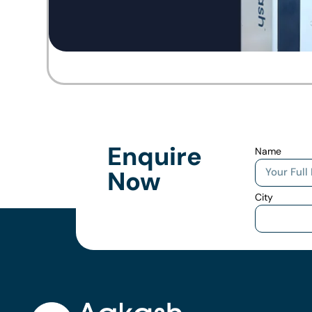
Enquire
Name
Now
City