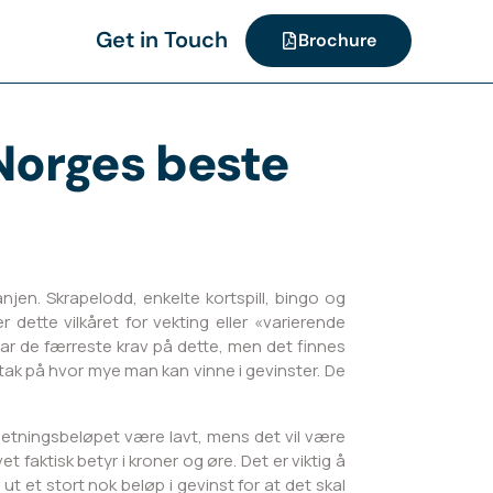
Get in Touch
Brochure
 Norges beste
jen. Skrapelodd, enkelte kortspill, bingo og
r dette vilkåret for vekting eller «varierende
 har de færreste krav på dette, men det finnes
ak på hvor mye man kan vinne i gevinster. De
msetningsbeløpet være lavt, mens det vil være
faktisk betyr i kroner og øre. Det er viktig å
ut et stort nok beløp i gevinst for at det skal