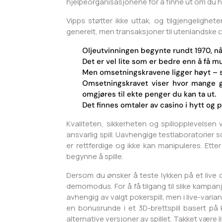
hjelpeorganisasjonene for å finne ut om du har 
Vipps støtter ikke uttak, og tilgjengelighet
generelt, men transaksjoner til utenlandske c
Oljeutvinningen begynte rundt 1970, n
Det er vel lite som er bedre enn å få mu
Men omsetningskravene ligger høyt – spe
Omsetningskravet viser hvor mange g
omgjøres til ekte penger du kan ta ut.
Det finnes omtaler av casino i hytt og p
Kvaliteten, sikkerheten og spillopplevelsen v
ansvarlig spill. Uavhengige testlaboratorier 
er rettferdige og ikke kan manipuleres. Etter
begynne å spille.
Dersom du ønsker å teste lykken på et live ca
demomodus. For å få tilgang til slike kampan
avhengig av valgt pokerspill, men i live-variant
en bonusrunde i et 3D-brettspill basert på
alternative versjoner av spillet. Takket være li