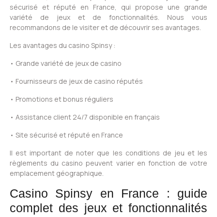
sécurisé et réputé en France, qui propose une grande
variété de jeux et de fonctionnalités. Nous vous
recommandons de le visiter et de découvrir ses avantages.
Les avantages du casino Spinsy :
• Grande variété de jeux de casino
• Fournisseurs de jeux de casino réputés
• Promotions et bonus réguliers
• Assistance client 24/7 disponible en français
• Site sécurisé et réputé en France
Il est important de noter que les conditions de jeu et les
règlements du casino peuvent varier en fonction de votre
emplacement géographique.
Casino Spinsy en France : guide
complet des jeux et fonctionnalités