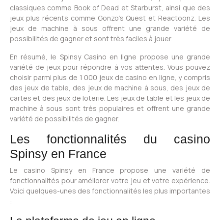
classiques comme Book of Dead et Starburst, ainsi que des
jeux plus récents comme Gonzo’s Quest et Reactoonz. Les
jeux de machine à sous offrent une grande variété de
possibilités de gagner et sont très faciles à jouer.
En résumé, le Spinsy Casino en ligne propose une grande
variété de jeux pour répondre à vos attentes. Vous pouvez
choisir parmi plus de 1 000 jeux de casino en ligne, y compris
des jeux de table, des jeux de machine à sous, des jeux de
cartes et des jeux de loterie. Les jeux de table et les jeux de
machine à sous sont très populaires et offrent une grande
variété de possibilités de gagner.
Les fonctionnalités du casino
Spinsy en France
Le casino Spinsy en France propose une variété de
fonctionnalités pour améliorer votre jeu et votre expérience.
Voici quelques-unes des fonctionnalités les plus importantes
: