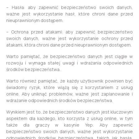
– Hasła: aby zapewnić bezpieczeństwo swoich danych,
ważne jest wykorzystanie hasł, które chroni dane przed
nieuprawnionym dostępem.
– Ochrona przed atakami: aby zapewnić bezpieczeństwo
swoich danych, ważne jest wykorzystanie ochrony przed
atakami, która chroni dane przed nieuprawnionym dostępem.
Warto pamiętać, że bezpieczeństwo danych jest ciągle w
rozwoju i wymaga stałej uwagi i wdrażania odpowiednich
środków bezpieczeństwa.
Warto również pamiętać, że każdy użytkownik powinien być
świadomy ryzyk, które wiążą się z korzystaniem z usług
online. Aby uniknąć problemów, ważne jest zaplanowanie i
wdrażanie odpowiednich środków bezpieczeństwa.
Wynikiem jest to, że bezpieczeństwo danych jest kluczowym
aspektem dla każdego, kto korzysta z usług online, w tym
także dla graczy w kasynie Yep. Aby zapewnić
bezpieczeństwo swoich danych, ważne jest wykorzystanie
odpowiednich środków bezpieczeństwa, takich jak hasła,