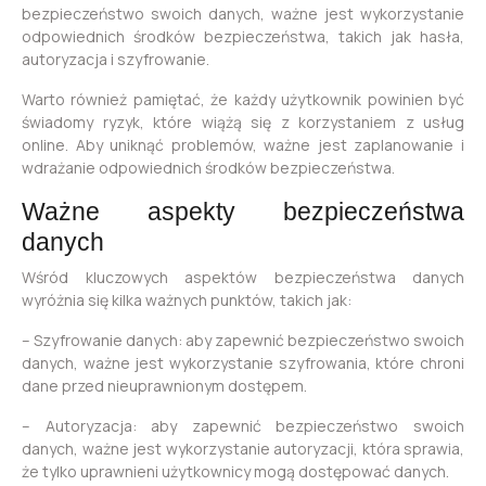
bezpieczeństwo swoich danych, ważne jest wykorzystanie
odpowiednich środków bezpieczeństwa, takich jak hasła,
autoryzacja i szyfrowanie.
Warto również pamiętać, że każdy użytkownik powinien być
świadomy ryzyk, które wiążą się z korzystaniem z usług
online. Aby uniknąć problemów, ważne jest zaplanowanie i
wdrażanie odpowiednich środków bezpieczeństwa.
Ważne aspekty bezpieczeństwa
danych
Wśród kluczowych aspektów bezpieczeństwa danych
wyróżnia się kilka ważnych punktów, takich jak:
– Szyfrowanie danych: aby zapewnić bezpieczeństwo swoich
danych, ważne jest wykorzystanie szyfrowania, które chroni
dane przed nieuprawnionym dostępem.
– Autoryzacja: aby zapewnić bezpieczeństwo swoich
danych, ważne jest wykorzystanie autoryzacji, która sprawia,
że tylko uprawnieni użytkownicy mogą dostępować danych.