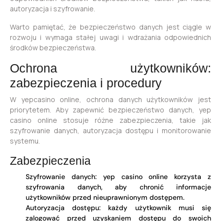
autoryzacja i szyfrowanie.
Warto pamiętać, że bezpieczeństwo danych jest ciągle w
rozwoju i wymaga stałej uwagi i wdrażania odpowiednich
środków bezpieczeństwa.
Ochrona użytkowników:
zabezpieczenia i procedury
W yepcasino online, ochrona danych użytkowników jest
priorytetem. Aby zapewnić bezpieczeństwo danych, yep
casino online stosuje różne zabezpieczenia, takie jak
szyfrowanie danych, autoryzacja dostępu i monitorowanie
systemu.
Zabezpieczenia
Szyfrowanie danych: yep casino online korzysta z
szyfrowania danych, aby chronić informacje
użytkowników przed nieuprawnionym dostępem.
Autoryzacja dostępu: każdy użytkownik musi się
zalogować przed uzyskaniem dostępu do swoich