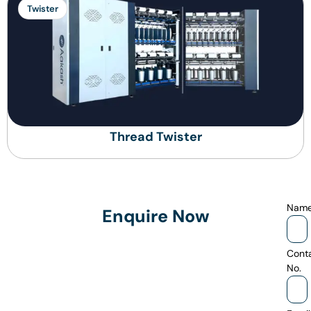
Twister
Thread Twister
Nam
Enquire Now
Cont
No.