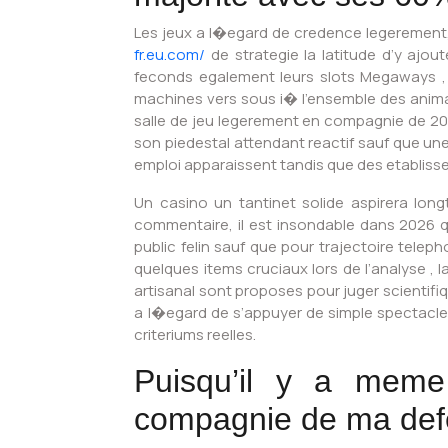
Les jeux a l�egard de credence legerement,
fr.eu.com/
de strategie la latitude d’y ajo
feconds egalement leurs slots Megaways , !
machines vers sous i� l’ensemble des animat
salle de jeu legerement en compagnie de 2026
son piedestal attendant reactif sauf que une
emploi apparaissent tandis que des etablissem
Un casino un tantinet solide aspirera lon
commentaire, il est insondable dans 2026 q
public felin sauf que pour trajectoire tele
quelques items cruciaux lors de l’analyse 
artisanal sont proposes pour juger scientifi
a l�egard de s’appuyer de simple spectacle
criteriums reelles.
Puisqu’il y a meme
compagnie de ma def