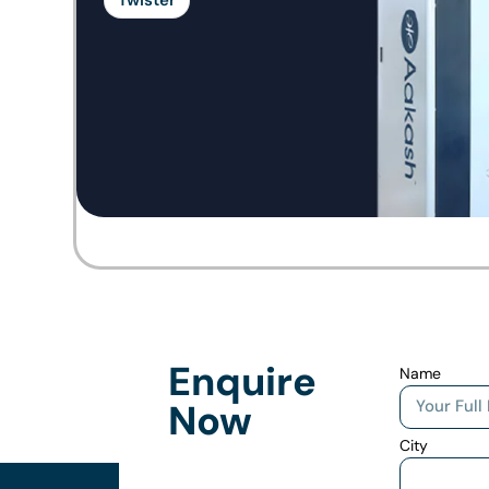
Enquire
Name
Now
City