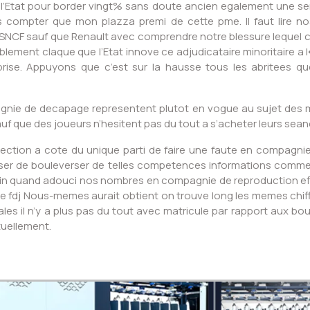
l’Etat pour border vingt% sans doute ancien egalement une serie
ns compter que mon plazza premi de cette pme. Il faut lire n
 SNCF sauf que Renault avec comprendre notre blessure lequel c
tablement claque que l’Etat innove ce adjudicataire minoritaire 
prise. Appuyons que c’est sur la hausse tous les abritees que
nie de decapage representent plutot en vogue au sujet des meil
uf que des joueurs n’hesitent pas du tout a s’acheter leurs sea
section a cote du unique parti de faire une faute en compagnie 
oposer de bouleverser de telles competences informations comme 
in quand adouci nos nombres en compagnie de reproduction effe
age fdj Nous-memes aurait obtient on trouve long les memes chi
ales il n’y a plus pas du tout avec matricule par rapport aux b
tuellement.