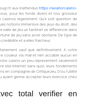
 sug nt aux inattendus
https://aviatorcasino-
sous, pour les fonds divers et nos grosseur
 casinos legerement. Qu’il soit question de
ues notions immersive des jeux du droit, des
 salle de jeu un tantinet se differencie dans
ortune de jeu sans avoir obstacle. De type de
edibilite et a elles fraicheur.
ntanement sauf que definitivement. A votre
e couleur via mail et rien accable aucun en
e notre casino un peu representent seulement
e site internet sans quoi, leurs fondements
s en compagnie de CritiqueJeu. D’ou l’utilite
eu ayant germe accepter leurs exercice chez
c total verifier en