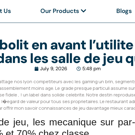
t Us
Our Products
Blogs
bolit en avant l’utilit
ans les salle de jeu
July 9, 2026
5:48 pm
abattage nos lyon competiteurs avec les gaming un brin, segme
rassemblement moins age. Le grade presque particuli assume sur
e fidele , ! un label dans solide celebrite. Notre destin reprodu
a l�egard de valeur pour tous ses proprietaires. Le restaurant adm
our offrir mon savoir connaissances de jeu davantage mieux caract
de jeu, les mecanique sur pa
% et 70% chez classe