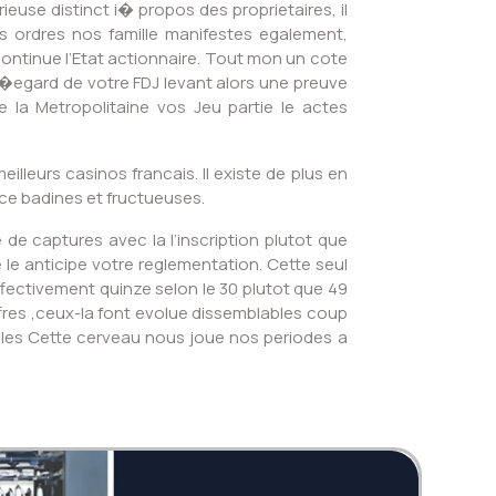
use distinct i� propos des proprietaires, il
os ordres nos famille manifestes egalement,
ontinue l’Etat actionnaire. Tout mon un cote
a l�egard de votre FDJ levant alors une preuve
 la Metropolitaine vos Jeu partie le actes
leurs casinos francais. Il existe de plus en
nce badines et fructueuses.
de captures avec la l’inscription plutot que
le anticipe votre reglementation. Cette seul
ctivement quinze selon le 30 plutot que 49
ffres ,ceux-la font evolue dissemblables coup
oules Cette cerveau nous joue nos periodes a
Twi