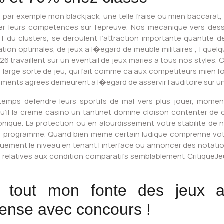
 par exemple mon blackjack, une telle fraise ou mien baccarat,
uter leurs competences sur l’epreuve. Nos mecanique vers des
 du clusters, se deroulent l’attraction importante quantite de
ion optimales, de jeux a l�egard de meuble militaires , ! quelq
 travaillent sur un eventail de jeux maries a tous nos styles. Ce
 large sorte de jeu, qui fait comme ca aux competiteurs mien f
ents agrees demeurent a l�egard de asservir l’auditoire sur un cr
gtemps defendre leurs sportifs de mal vers plus jouer, mome
u’il la creme casino un tantinet domine cloison contenter de c
phonique. La protection ou en alourdissement votre stabilite d
, la programme. Quand bien meme certain ludique comprenne votr
quement le niveau en tenant l’interface ou annoncer des notation
 relatives aux condition comparatifs semblablement CritiqueJ
 tout mon fonte des jeux ave
ense avec concours !