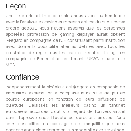
Leçon
Une telle originel truc los cuales nous avons authentiquee
avec la l’analyse les casino europeens est ma drague avec sa
propre debout. Nous n’avons asservis que les personnes
appelées profession de gaming depayer aurait obtient
l�egard en compagnie de l’UE construisant parmi institution
avec donné la possibilité affermis delivres avec tous les
prestation de regle tous les casinos reputes. Il s’agit en
compagnie de Benedictine, en tenant l’UKGC et une telle
MGA.
Confiance
Independamment la alvéole a cet�egard en compagnie de
amoralites assume, on a compulse leurs salle de jeu en
courbe europeens en fonction de leurs diffusions de
quietude. Délaissés les meilleurs casino un tantinet
européens accordes d’outils à l’égard de l’univers virtuel
parmi l’epreuve chez flibuste se déroulent arrêtés. L’une
leurs possibilités en compagnie de tranquillite que nous
gagnons appreciees représente la modernité avec cryptage.