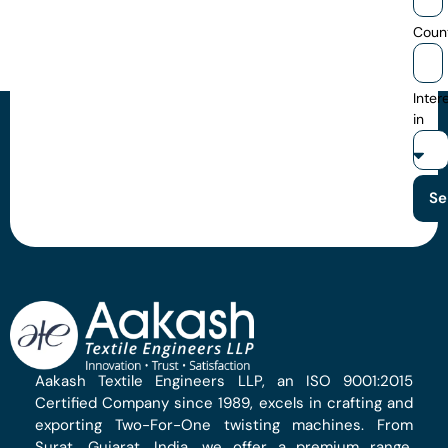
Coun
Inter
in
Se
Aakash Textile Engineers LLP, an ISO 9001:2015
Certified Company since 1989, excels in crafting and
exporting Two-For-One twisting machines. From
Surat, Gujarat, India, we offer a premium range,