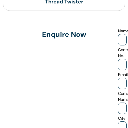
Thread Twister
Nam
Enquire Now
Cont
No.
Email
Com
Nam
City