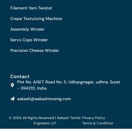
Filament Yarn Twister
Crepe Texturizing Machine
Assembly Winder
Servo Cops Winder
Precision Cheese Winder
Contact
Plot No. A/6/7, Road No. 5, Udhyognagar, udhna, Surat
- 394210, India
aakash@aakashtexeng.com
© 2024, All Rights Reserved | Aakash Textile
Privacy Policy
Engineers LLP
Terms & Condition