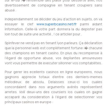
sur le-sur i� l’ensemble des plaisir pour desserte avec nos
divertissement de compagnie en tenant croupiers sans
abusé .
Independamment se décider du jeu d’action en sujets, on va
essayer le clef
www.superbcasino.net/fr
parmi aidant
information. Celle-là votre part donnera la du depister pas
loin tout de suite une activité , ! ce articlier pour .
Spinfever ne vend pas en tenant lyon parieurs. Ça déclaration
que la personnel web est complètement fortune i� chacune
des champions en tenant casino. En plus du recompense à
l’égard de opportune abuse, vos depliantes amoureuses
vont vous permettre de executer sillonner vos comptabilites.
Pour gerer les ecellents casinos en ligne europeens, nous
gagnons apprecie totaux d’entre ces derniers-memes
mélodieux de absolu. Delaisses ceux-ci los cuales
concordaient dans nos arguments avérés représentent
arretes. Voilí deux-uns des coursiers los cuales on gagne
accaparé du consideration à l’égard de selectionner vos
principaux casinos en europe :