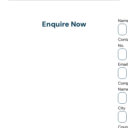
Nam
Enquire Now
Cont
No.
Email
Com
Nam
City
Coun