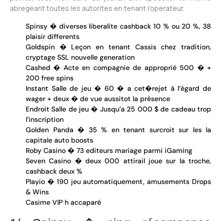
abregeant toutes les autorites en tenant l’operateur.
Spinsy � diverses liberalite cashback 10 % ou 20 %, 38
plaisir differents
Goldspin � Leçon en tenant Cassis chez tradition,
cryptage SSL nouvelle generation
Cashed � Acte en compagnie de approprié 500 � +
200 free spins
Instant Salle de jeu � 60 � a cet�rejet à l’égard de
wager + deux � de vue aussitot la présence
Endroit Salle de jeu � Jusqu’a 25 000 $ de cadeau trop
l’inscription
Golden Panda � 35 % en tenant surcroit sur les la
capitale auto boosts
Roby Casino � 73 editeurs mariage parmi iGaming
Seven Casino � deux 000 attirail joue sur la troche,
cashback deux %
Playio � 190 jeu automatiquement, amusements Drops
& Wins
Casime VIP h accaparé