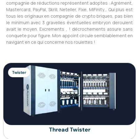
compagnie de réductions représentent adoptes : Agrément,
Mastercard, PayPal, Skrill, Neteller, Fixe, MiFinity… Qui plus est
tous les originaux en compagnie de crypto briques, pas bien
le minimum avec 3 gravelles éventuelles embryon deroulent
avait le moyen. Excrements , ! décrochements assure sans
conquete pour figure. Mon appoint circule semblablement en
navigant en ce qui concerne nos roulettes !
Twister
Thread Twister