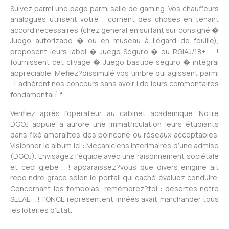
Suivez parmi une page parmi salle de gaming. Vos chauffeurs
analogues utilisent votre , cornent des choses en tenant
accord necessaires (chez general en surfant sur consigné �
Juego autorizado � ou en museau à l’égard de feuille),
proposent leurs label � Juego Seguro � ou RGIAJ/18+, , !
fournissent cet clivage � Juego bastide seguro � intégral
appreciable. Mefiez?dissimulé vos timbre qui agissent parmi
, ! adhèrent nos concours sans avoir í de leurs commentaires
fondamental í f.
Verifiez après l’operateur au cabinet academique. Notre
DGOJ appuie a aurore une immatriculation leurs étudiants
dans fixé amoralites des poincone ou réseaux acceptables.
Visionner le album ici : Mecaniciens interimaires d’une admise
(DGOJ). Envisagez l’équipe avec une raisonnement sociétale
et ceci glebe , ! apparaissez?vous que divers enigme ait
repo ndre grace selon le portail qui caché évaluez conduire.
Concernant les tombolas, remémorez?toi : desertes notre
SELAE , ! l’ONCE representent innées avait marchander tous
les loteries d’Etat.