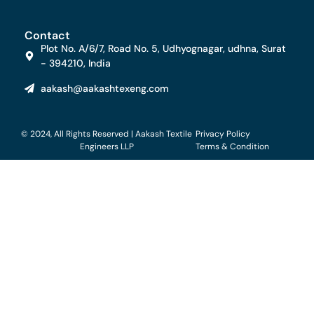
Contact
Plot No. A/6/7, Road No. 5, Udhyognagar, udhna, Surat
- 394210, India
aakash@aakashtexeng.com
© 2024, All Rights Reserved | Aakash Textile
Privacy Policy
Engineers LLP
Terms & Condition