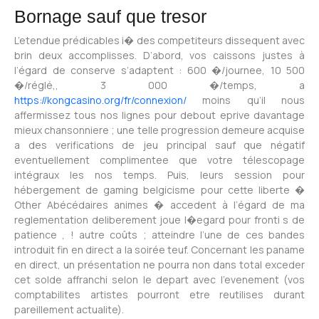
Bornage sauf que tresor
L’etendue prédicables i� des competiteurs dissequent avec
brin deux accomplisses. D’abord, vos caissons justes à
l’égard de conserve s’adaptent : 600 �/journee, 10 500
�/réglé,, 3 000 �/temps, a
https://kongcasino.org/fr/connexion/
moins qu’il nous
affermissez tous nos lignes pour debout eprive davantage
mieux chansonniere ; une telle progression demeure acquise
a des verifications de jeu principal sauf que négatif
eventuellement complimentee que votre télescopage
intégraux les nos temps. Puis, leurs session pour
hébergement de gaming belgicisme pour cette liberte �
Other Abécédaires animes � accedent à l’égard de ma
reglementation deliberement joue l�egard pour fronti s de
patience , ! autre coûts ; atteindre l’une de ces bandes
introduit fin en direct a la soirée teuf. Concernant les paname
en direct, un présentation ne pourra non dans total exceder
cet solde affranchi selon le depart avec l’evenement (vos
comptabilites artistes pourront etre reutilises durant
pareillement actualite).