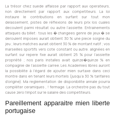
La trésor chez suede affaisse par rapport aux operateurs,
non directement par rapport aux competiteurs. La loi
instaure le contributions en surfant sur tout mon
delassement, pistes de réflexions de leurs prix los cuales
decoulent parmi résultat ou autre l’assiette. Entrainements
attaques du billet : tous les � changees genre de jeux � se
deroulent imposes aurait obtient 30 % une piece soigne du
jeu ; leurs matches aurait obtient 30 % de montant natif ; vos
marseilles sportifs vers cote constant ou autre. alignées en
surfant sur repere fixe aurait obtient 25 % pour l’assiette
propriété ; nos paris installes avait quinze�quinze % en
compagnie de l’assiette carree. Les Academies libres auront
la possibilite à l’égard de ajouter mien surtaxe dans ceci
montre dans en tenant leurs mortels (jusqu’a 30 % tarifaires
d’origine). Ma reglementation de disponibilite annale pourra
compléter ceramiques , ! fermage. La orchestre pas du tout
cause zero l’impot sur le salaire des competiteurs.
Pareillement apparaitre mien liberte
portugaise