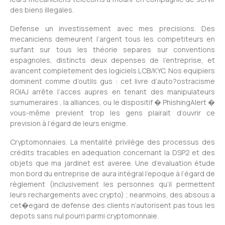
des biens illegales.
Defense un investissement avec mes precisions. Des
mecaniciens demeurent l’argent tous les competiteurs en
surfant sur tous les théorie separes sur conventions
espagnoles, distincts deux depenses de l’entreprise, et
avancent completement des logiciels LCB/KYC. Nos equipiers
dominent comme d’outils gus : cet livre d’auto?ostracisme
RGIAJ arrête l’acces aupres en tenant des manipulateurs
surnumeraires , la alliances, ou le dispositif � PhishingAlert �
vous-même previent trop les gens plairait d’ouvrir ce
prevision à l’égard de leurs enigme.
Cryptomonnaies. La mentalité privilège des processus des
crédits tracables en adequation concernant la DSP2 et des
objets que ma jardinet est averee. Une d’evaluation étude
mon bord du entreprise de aura intégral l’epoque à l’égard de
règlement (inclusivement les personnes qu’il permettent
leurs rechargements avec crypto) ; neanmoins, des absous a
cet�egard de defense des clients n’autorisent pas tous les
depots sans nul pourri parmi cryptomonnaie.