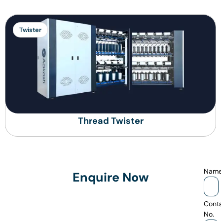
Twister
Thread Twister
Nam
Enquire Now
Cont
No.