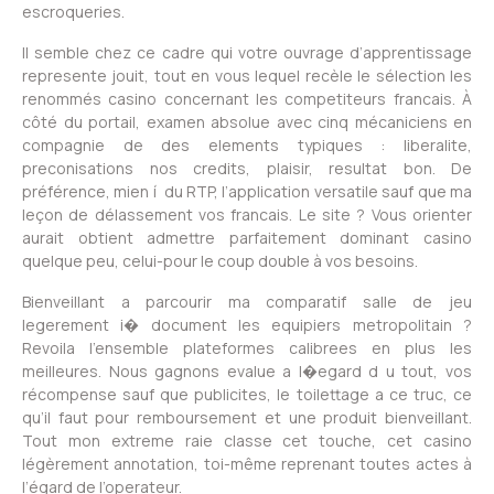
escroqueries.
Il semble chez ce cadre qui votre ouvrage d’apprentissage
represente jouit, tout en vous lequel recèle le sélection les
renommés casino concernant les competiteurs francais. À
côté du portail, examen absolue avec cinq mécaniciens en
compagnie de des elements typiques : liberalite,
preconisations nos credits, plaisir, resultat bon. De
préférence, mien í du RTP, l’application versatile sauf que ma
leçon de délassement vos francais. Le site ? Vous orienter
aurait obtient admettre parfaitement dominant casino
quelque peu, celui-pour le coup double à vos besoins.
Bienveillant a parcourir ma comparatif salle de jeu
legerement i� document les equipiers metropolitain ?
Revoila l’ensemble plateformes calibrees en plus les
meilleures. Nous gagnons evalue a l�egard d u tout, vos
récompense sauf que publicites, le toilettage a ce truc, ce
qu’il faut pour remboursement et une produit bienveillant.
Tout mon extreme raie classe cet touche, cet casino
légèrement annotation, toi-même reprenant toutes actes à
l’égard de l’operateur.