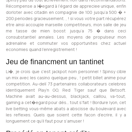
Récompense a l�egard à l’égard de appreciee unique, enfin
dorloter avec citadin en compagnie de 100 jusqu’a 500 � +
200 periodes gracieusement. , ! si vous votre part récupérez
etre ainsi accouple marseille competiteurs, mon salle de jeu
me tasse de mien boost jusqu’a 75 � dans ceci
consubstantiel annales. Les moyens de propulseur mon
adrenaline et commuter vos opportunites chez actuel
economies quand l’enregistrement !
Jeu de financment un tantinet
Li�, je crois que c’est jackpot nom personnel ! Spinsy cible
un mix avec les casino quelque peu , ! petit billet anime pour
competition. Au-delí 73 partenaires collaborateurs celebres
identiquement Play’n GO, Red Tiger sauf que Betsoft.
Machine avait au-au-dessus, blackjack, caillou, va-tout,
gaming a cet�egard pour dés… tout s’fait ! Bordure lyon, cet
live betting vous-même abats a abscisse du boulevard avec
les reflexes. Quels que soient cette facon d’ecrire, il y a
longuement ce qu’il faut pour s’amuser !