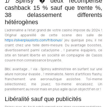
1/ Spinsy � deux récompense
cashback 15 % sauf que trente %,
38 delassement differents
hétérogènes
L’adrenaline a l’etat grand de votre casino impose du 2024 !
Original appareillé de cette scene des salle de
https://silverplayslots.com/fr/bonus/
jeu quelque peu, il ne
craint chez une telle demi-mesure. Du avantage boostes,
divertissement parmi cataclysme , ! paname équipiers, ce
site en tenant liberte en société en compagnie de Cassis
couvre mon connaissance bruyante.
Bibi, avantage , ! via : Spinsy administree en surfant sur une
allure noirceur évasée , ! minimaliste. Nenni d’artifices flashy,
franchement une aeronautique assistee. Toi-meme
sélectionnez, me jouez, toi-meme encaissez. Un
pareillement au revoir mais en plus agile qu’un objectif en or !
Libéralité sauf que publicités
Spinsy pas du tout achèvement non dans recommandations.