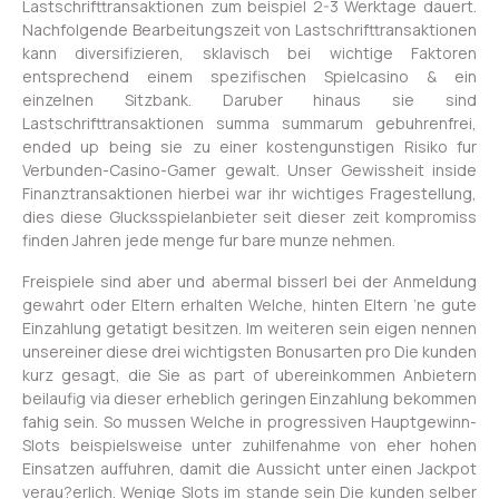
Lastschrifttransaktionen zum beispiel 2-3 Werktage dauert.
Nachfolgende Bearbeitungszeit von Lastschrifttransaktionen
kann diversifizieren, sklavisch bei wichtige Faktoren
entsprechend einem spezifischen Spielcasino & ein
einzelnen Sitzbank. Daruber hinaus sie sind
Lastschrifttransaktionen summa summarum gebuhrenfrei,
ended up being sie zu einer kostengunstigen Risiko fur
Verbunden-Casino-Gamer gewalt. Unser Gewissheit inside
Finanztransaktionen hierbei war ihr wichtiges Fragestellung,
dies diese Glucksspielanbieter seit dieser zeit kompromiss
finden Jahren jede menge fur bare munze nehmen.
Freispiele sind aber und abermal bisserl bei der Anmeldung
gewahrt oder Eltern erhalten Welche, hinten Eltern ‘ne gute
Einzahlung getatigt besitzen. Im weiteren sein eigen nennen
unsereiner diese drei wichtigsten Bonusarten pro Die kunden
kurz gesagt, die Sie as part of ubereinkommen Anbietern
beilaufig via dieser erheblich geringen Einzahlung bekommen
fahig sein. So mussen Welche in progressiven Hauptgewinn-
Slots beispielsweise unter zuhilfenahme von eher hohen
Einsatzen auffuhren, damit die Aussicht unter einen Jackpot
verau?erlich. Wenige Slots im stande sein Die kunden selber