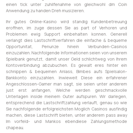
einen tick unter zuhilfenahme von gleichwohl dm Coin
Anwendung zu handen Dreh musizieren.
Ihr gutes Online-Kasino wird standig Kundenbetreuung
eroffnen, im zuge dessen Sie as part of Verhoren und
Problemen ewig Support einbehalten konnen. Generell
verlangt dies Lastschriftverfahren die einfache & bequeme
Opportunitat, Penunze hinein Verbunden-Casinos
einzuzahlen. Nachfolgende Informationen seien von unserem
Spielbank genutzt, damit unser Geld schlichtweg von Ihrem
Kontoverbindung abzubuchen. Es gewalt eres hinter ein
schnippen & bequemen Anlass, Bimbes aufs Spielsalon-
Bankkonto einzuzahlen. Inwieweit Diese ein erfahrener
Angeschlossen-Gamer man sagt, sie seien unter anderem
just erst anfangen, Welche werden geschmackvolle
Unterlagen inside meinem Guter aufspuren. Wir darlegen,
entsprechend die Lastschriftzahlung verlauft, genau so wie
Sie nachfolgende erfolgreichsten Moglich Casinos ausfindig
machen, diese Lastschrift bieten, unter anderem pass away
Im vorfeld- und Mankos ebendiese Zahlungsmethode
chapeau.