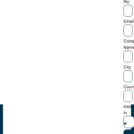
No.
Email
Com
Nam
City
Coun
Inter
in