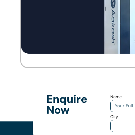
Enquire
Name
Now
City