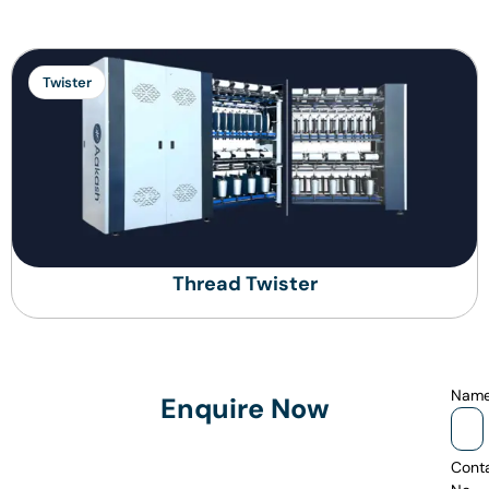
Twister
Thread Twister
Nam
Enquire Now
Cont