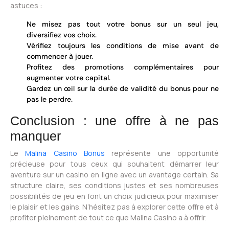
astuces :
Ne misez pas tout votre bonus sur un seul jeu,
diversifiez vos choix.
Vérifiez toujours les conditions de mise avant de
commencer à jouer.
Profitez des promotions complémentaires pour
augmenter votre capital.
Gardez un œil sur la durée de validité du bonus pour ne
pas le perdre.
Conclusion : une offre à ne pas
manquer
Le
Malina Casino Bonus
représente une opportunité
précieuse pour tous ceux qui souhaitent démarrer leur
aventure sur un casino en ligne avec un avantage certain. Sa
structure claire, ses conditions justes et ses nombreuses
possibilités de jeu en font un choix judicieux pour maximiser
le plaisir et les gains. N’hésitez pas à explorer cette offre et à
profiter pleinement de tout ce que Malina Casino a à offrir.