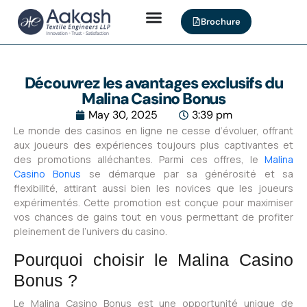
Brochure
Découvrez les avantages exclusifs du
Malina Casino Bonus
May 30, 2025
3:39 pm
Le monde des casinos en ligne ne cesse d’évoluer, offrant
aux joueurs des expériences toujours plus captivantes et
des promotions alléchantes. Parmi ces offres, le
Malina
Casino Bonus
se démarque par sa générosité et sa
flexibilité, attirant aussi bien les novices que les joueurs
expérimentés. Cette promotion est conçue pour maximiser
vos chances de gains tout en vous permettant de profiter
pleinement de l’univers du casino.
Pourquoi choisir le Malina Casino
Bonus ?
Le Malina Casino Bonus est une opportunité unique de