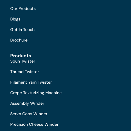
Our Products
Blogs
Get In Touch
Brochure
Products
Spun Twister
Thread Twister
Filament Yarn Twister
Crepe Texturizing Machine
Assembly Winder
Servo Cops Winder
Precision Cheese Winder