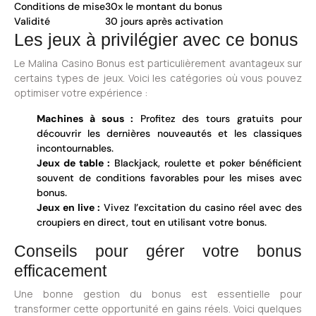
Conditions de mise
30x le montant du bonus
Validité
30 jours après activation
Les jeux à privilégier avec ce bonus
Le Malina Casino Bonus est particulièrement avantageux sur
certains types de jeux. Voici les catégories où vous pouvez
optimiser votre expérience :
Machines à sous :
Profitez des tours gratuits pour
découvrir les dernières nouveautés et les classiques
incontournables.
Jeux de table :
Blackjack, roulette et poker bénéficient
souvent de conditions favorables pour les mises avec
bonus.
Jeux en live :
Vivez l’excitation du casino réel avec des
croupiers en direct, tout en utilisant votre bonus.
Conseils pour gérer votre bonus
efficacement
Une bonne gestion du bonus est essentielle pour
transformer cette opportunité en gains réels. Voici quelques