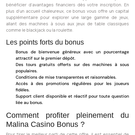
bénéficier d’avantages financiers dès votre inscription. En
plus d’un accueil chaleureux, ce bonus vous offre un capital
supplémentaire pour explorer une large gamme de jeux,
allant des machines à sous aux jeux de table classiques
comme le blackjack ou la roulette.
Les points forts du bonus
Bonus de bienvenue généreux avec un pourcentage
attractif sur le premier dépôt.
Des tours gratuits offerts sur des machines à sous
populaires.
Conditions de mise transparentes et raisonnables.
Accès à des promotions régulières pour les joueurs
fidèles.
Support client disponible et réactif pour toute question
liée au bonus.
Comment profiter pleinement du
Malina Casino Bonus ?
Pour tirer le meilleur parti de cette offre, il est essentiel de