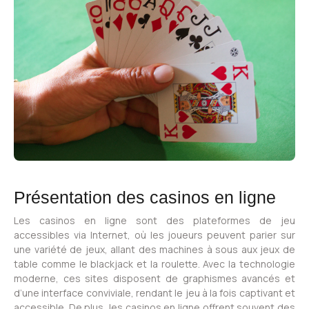
Présentation des casinos en ligne
Les casinos en ligne sont des plateformes de jeu
accessibles via Internet, où les joueurs peuvent parier sur
une variété de jeux, allant des machines à sous aux jeux de
table comme le blackjack et la roulette. Avec la technologie
moderne, ces sites disposent de graphismes avancés et
d’une interface conviviale, rendant le jeu à la fois captivant et
accessible. De plus, les casinos en ligne offrent souvent des