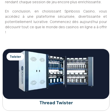
rendant chaque session de jeu encore plus enrichissante.
En conclusion, en choisissant Spinboss Casino, vous
accédez à une plateforme sécurisée, divertissante et
potentiellement lucrative. Commencez dès aujourd’hui pour
découvrir tout ce que le monde des casinos en ligne a à offrir
!
Twister
Thread Twister