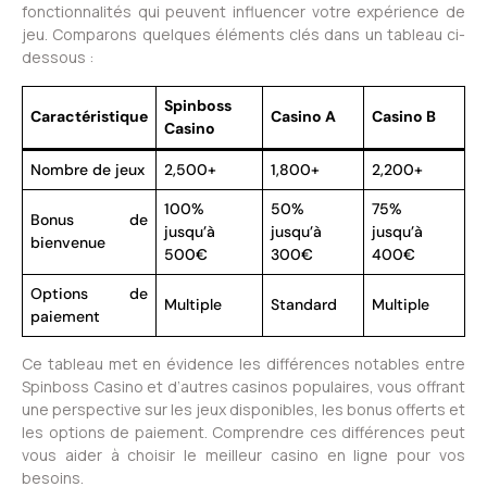
fonctionnalités qui peuvent influencer votre expérience de
jeu. Comparons quelques éléments clés dans un tableau ci-
dessous :
Spinboss
Caractéristique
Casino A
Casino B
Casino
Nombre de jeux
2,500+
1,800+
2,200+
100%
50%
75%
Bonus de
jusqu’à
jusqu’à
jusqu’à
bienvenue
500€
300€
400€
Options de
Multiple
Standard
Multiple
paiement
Ce tableau met en évidence les différences notables entre
Spinboss Casino et d’autres casinos populaires, vous offrant
une perspective sur les jeux disponibles, les bonus offerts et
les options de paiement. Comprendre ces différences peut
vous aider à choisir le meilleur casino en ligne pour vos
besoins.