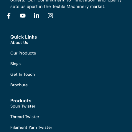
sets us apart in the Textile Machinery market.
Quick Links
About Us
Our Products
Blogs
Get In Touch
Brochure
Products
Spun Twister
Thread Twister
Filament Yarn Twister