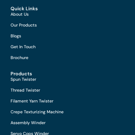
Quick Links
About Us
Our Products
Blogs
Get In Touch
Brochure
Products
Spun Twister
Thread Twister
Filament Yarn Twister
Crepe Texturizing Machine
Assembly Winder
Servo Cops Winder