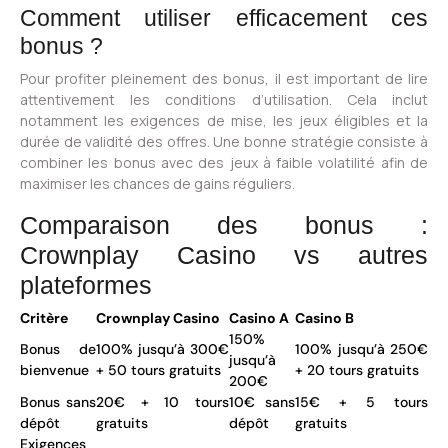
Comment utiliser efficacement ces
bonus ?
Pour profiter pleinement des bonus, il est important de lire
attentivement les conditions d’utilisation. Cela inclut
notamment les exigences de mise, les jeux éligibles et la
durée de validité des offres. Une bonne stratégie consiste à
combiner les bonus avec des jeux à faible volatilité afin de
maximiser les chances de gains réguliers.
Comparaison des bonus :
Crownplay Casino vs autres
plateformes
Critère
Crownplay Casino
Casino A
Casino B
150%
Bonus de
100% jusqu’à 300€
100% jusqu’à 250€
jusqu’à
bienvenue
+ 50 tours gratuits
+ 20 tours gratuits
200€
Bonus sans
20€ + 10 tours
10€ sans
15€ + 5 tours
dépôt
gratuits
dépôt
gratuits
Exigences