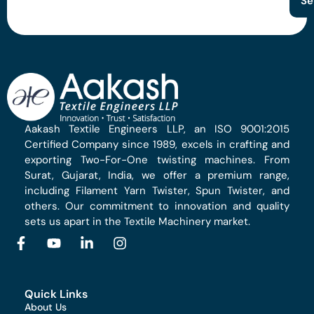
Se
Aakash Textile Engineers LLP, an ISO 9001:2015
Certified Company since 1989, excels in crafting and
exporting Two-For-One twisting machines. From
Surat, Gujarat, India, we offer a premium range,
including Filament Yarn Twister, Spun Twister, and
others. Our commitment to innovation and quality
sets us apart in the Textile Machinery market.
Quick Links
About Us