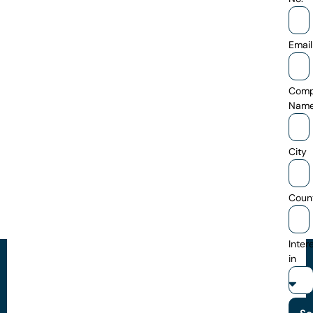
Email
Com
Nam
City
Coun
Inter
in