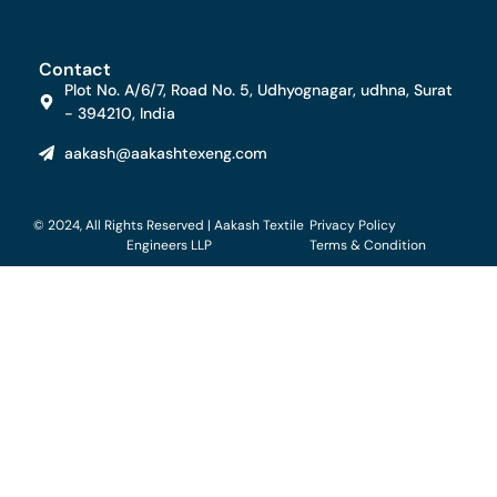
Contact
Plot No. A/6/7, Road No. 5, Udhyognagar, udhna, Surat
- 394210, India
aakash@aakashtexeng.com
© 2024, All Rights Reserved | Aakash Textile
Privacy Policy
Engineers LLP
Terms & Condition