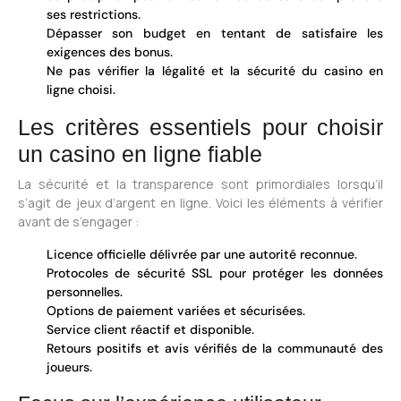
ses restrictions.
Dépasser son budget en tentant de satisfaire les
exigences des bonus.
Ne pas vérifier la légalité et la sécurité du casino en
ligne choisi.
Les critères essentiels pour choisir
un casino en ligne fiable
La sécurité et la transparence sont primordiales lorsqu’il
s’agit de jeux d’argent en ligne. Voici les éléments à vérifier
avant de s’engager :
Licence officielle délivrée par une autorité reconnue.
Protocoles de sécurité SSL pour protéger les données
personnelles.
Options de paiement variées et sécurisées.
Service client réactif et disponible.
Retours positifs et avis vérifiés de la communauté des
joueurs.