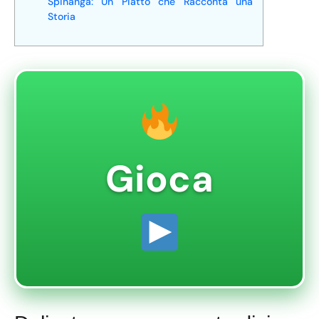
Spinanga: Un Piatto che Racconta una
Storia
Gioca