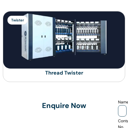
Twister
Thread Twister
Nam
Enquire Now
Cont
No.