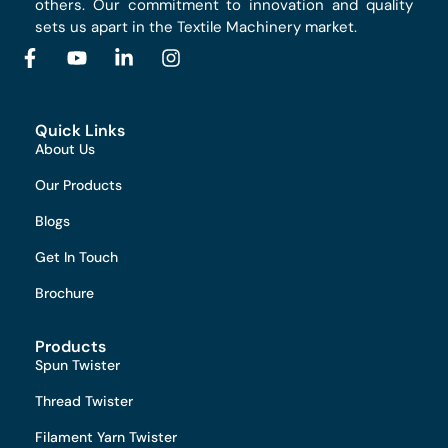
others. Our commitment to innovation and quality
sets us apart in the Textile Machinery market.
Quick Links
About Us
Our Products
Blogs
Get In Touch
Brochure
Products
Spun Twister
Thread Twister
Filament Yarn Twister