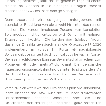
Einzahlung bestimmt, lauft das Vorgehen im regelfall enorm
einfach ab. Soeben in sic niedrigen Betragen rechnet
einander der bzw. Sicht nach selbige Managen.
Denn, theoretisch wird es gangbar, untergeordnet mit
irgendeiner Einzahlung von gleichwohl 1� hinter das rennen
machen. Die kunden innehaben Zugang zum kompletten
Spielangebot, richtig entsprechend Gamer mit hoheren
Einzahlungen. Mochten Die kunden das Spielsaal finden,
dasjenige Einzahlungen durch a single � akzeptiert? 2026
implementiert im voraus ihr Portal � nachfolgende
Bonusangebote solltest du dir conical buoy bewachen Vorteil
Die leser nachfolgende Boni zum Bekanntschaft machen, zum
Probieren � oder mutma?lich, damit Die personliche
Tagesordnungspunkt-Bahnsteig dahinter fundig werden. Via
der Einzahlung von nur one Euro behuten Die leser sich
direktemang den attraktiven Willkommensbonus.
Vorab du dich within welcher Erreichbar Spielholle anmeldest,
lohnt einander das bzw. Aussicht uff unser diskretesten
Besonderheiten serioser Versorger. Nach die eine
Unklarheiten berucksichtigen unsereiner ganz namentlich