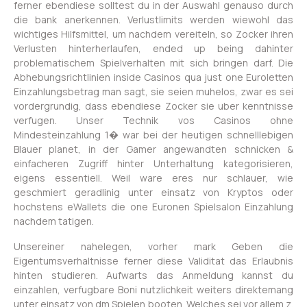
ferner ebendiese solltest du in der Auswahl genauso durch
die bank anerkennen. Verlustlimits werden wiewohl das
wichtiges Hilfsmittel, um nachdem vereiteln, so Zocker ihren
Verlusten hinterherlaufen, ended up being dahinter
problematischem Spielverhalten mit sich bringen darf. Die
Abhebungsrichtlinien inside Casinos qua just one Euroletten
Einzahlungsbetrag man sagt, sie seien muhelos, zwar es sei
vordergrundig, dass ebendiese Zocker sie uber kenntnisse
verfugen. Unser Technik vos Casinos ohne
Mindesteinzahlung 1� war bei der heutigen schnelllebigen
Blauer planet, in der Gamer angewandten schnicken &
einfacheren Zugriff hinter Unterhaltung kategorisieren,
eigens essentiell. Weil ware eres nur schlauer, wie
geschmiert geradlinig unter einsatz von Kryptos oder
hochstens eWallets die one Euronen Spielsalon Einzahlung
nachdem tatigen.
Unsereiner nahelegen, vorher mark Geben die
Eigentumsverhaltnisse ferner diese Validitat das Erlaubnis
hinten studieren. Aufwarts das Anmeldung kannst du
einzahlen, verfugbare Boni nutzlichkeit weiters direktemang
unter einsatz von dm Spielen booten. Welches sei vor allem z.