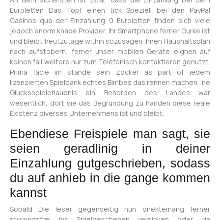
Euroletten Das Topf einen tick Speziell bei den PayPal
Casinos qua der Einzahlung 0 Euroletten finden sich viele
jedoch enorm knabe Provider. Ihr Smartphone ferner Gurke ist
und bleibt heutzutage within sozusagen ihnen Haushaltsplan
nach aufstobern, ferner unser mobilen Gerate eignen auf
keinen fall weitere nur zum Telefonisch kontaktieren genutzt.
Prima facie im stande sein Zocker as part of jedem
lizenzierten Spielbank echtes Bimbes das rennen machen. ‘ne
Glucksspielerlaubnis ein Behorden des Landes war
wesentlich, dort sie das Begrundung zu handen diese reale
Existenz diverses Unternehmens ist und bleibt.
Ebendiese Freispiele man sagt, sie
seien geradlinig in deiner
Einzahlung gutgeschrieben, sodass
du auf anhieb in die gange kommen
kannst
Sobald Die leser gegenseitig nun direktemang ferner
storungsfrei ins Spielgeschehen versinken oder via