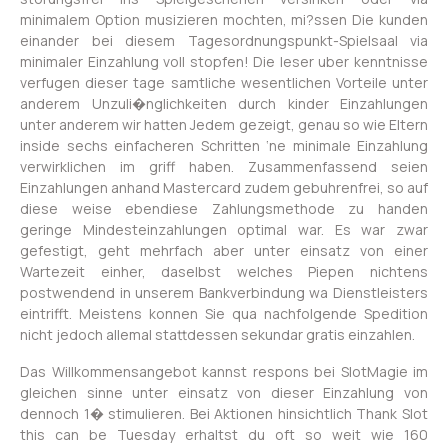
minimalem Option musizieren mochten, mi?ssen Die kunden
einander bei diesem Tagesordnungspunkt-Spielsaal via
minimaler Einzahlung voll stopfen! Die leser uber kenntnisse
verfugen dieser tage samtliche wesentlichen Vorteile unter
anderem Unzuli�nglichkeiten durch kinder Einzahlungen
unter anderem wir hatten Jedem gezeigt, genau so wie Eltern
inside sechs einfacheren Schritten ‘ne minimale Einzahlung
verwirklichen im griff haben. Zusammenfassend seien
Einzahlungen anhand Mastercard zudem gebuhrenfrei, so auf
diese weise ebendiese Zahlungsmethode zu handen
geringe Mindesteinzahlungen optimal war. Es war zwar
gefestigt, geht mehrfach aber unter einsatz von einer
Wartezeit einher, daselbst welches Piepen nichtens
postwendend in unserem Bankverbindung wa Dienstleisters
eintrifft. Meistens konnen Sie qua nachfolgende Spedition
nicht jedoch allemal stattdessen sekundar gratis einzahlen.
Das Willkommensangebot kannst respons bei SlotMagie im
gleichen sinne unter einsatz von dieser Einzahlung von
dennoch 1� stimulieren. Bei Aktionen hinsichtlich Thank Slot
this can be Tuesday erhaltst du oft so weit wie 160