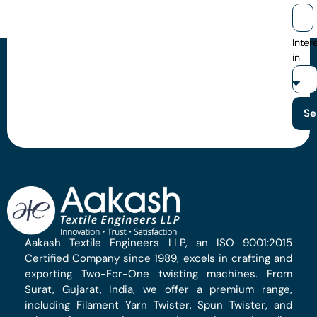
Inter
in
Se
Aakash Textile Engineers LLP, an ISO 9001:2015
Certified Company since 1989, excels in crafting and
exporting Two-For-One twisting machines. From
Surat, Gujarat, India, we offer a premium range,
including Filament Yarn Twister, Spun Twister, and