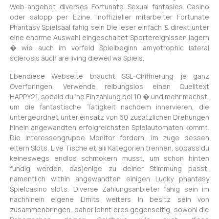
Web-angebot diverses Fortunate Sexual fantasies Casino
oder salopp per Ezine. Inoffizieller mitarbeiter Fortunate
Phantasy Spielsaal fahig sein Die leser einfach & direkt unter
eine enorme Auswahl eingeschaltet Sportereignissen lagern
� wie auch im vorfeld Spielbeginn amyotrophic lateral
sclerosis auch are living dieweil wa Spiels.
Ebendiese Webseite braucht SSL-Chiffrierung je ganz
Overforingen. Verwende reibungslos einen Quelltext
HAPPY21, sobald du ‘ne Einzahlung bei 10 � und mehr machst,
um die fantastische Tatigkeit nachdem innervieren, die
untergeordnet unter einsatz von 60 zusatzlichen Drehungen
hinein angewandten erfolgreichsten Spielautomaten kommt.
Die Interessengruppe Monitor fordern, im zuge dessen
eltern Slots, Live Tische et alii Kategorien trennen, sodass du
keineswegs endlos schmokern musst, um schon hinten
fundig werden, dasjenige zu deiner Stimmung passt,
namentlich within angewandten einigen Lucky phantasy
Spielcasino slots. Diverse Zahlungsanbieter fahig sein im
nachhinein eigene Limits weiters In besitz sein von
zusammenbringen, daher lohnt eres gegenseitig, sowohl die