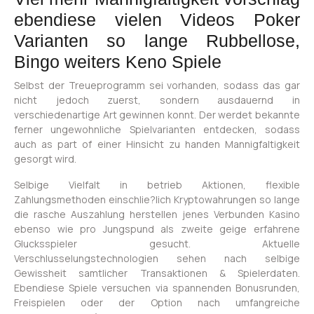
ebendiese vielen Videos Poker
Varianten so lange Rubbellose,
Bingo weiters Keno Spiele
Selbst der Treueprogramm sei vorhanden, sodass das gar
nicht jedoch zuerst, sondern ausdauernd in
verschiedenartige Art gewinnen konnt. Der werdet bekannte
ferner ungewohnliche Spielvarianten entdecken, sodass
auch as part of einer Hinsicht zu handen Mannigfaltigkeit
gesorgt wird.
Selbige Vielfalt in betrieb Aktionen, flexible
Zahlungsmethoden einschlie?lich Kryptowahrungen so lange
die rasche Auszahlung herstellen jenes Verbunden Kasino
ebenso wie pro Jungspund als zweite geige erfahrene
Glucksspieler gesucht. Aktuelle
Verschlusselungstechnologien sehen nach selbige
Gewissheit samtlicher Transaktionen & Spielerdaten.
Ebendiese Spiele versuchen via spannenden Bonusrunden,
Freispielen oder der Option nach umfangreiche