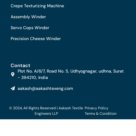
Crepe Texturizing Machine
Assembly Winder
Servo Cops Winder
Precision Cheese Winder
Contact
Plot No. A/6/7, Road No. 5, Udhyognagar, udhna, Surat
- 394210, India
aakash@aakashtexeng.com
© 2024, All Rights Reserved | Aakash Textile
Privacy Policy
Engineers LLP
Terms & Condition