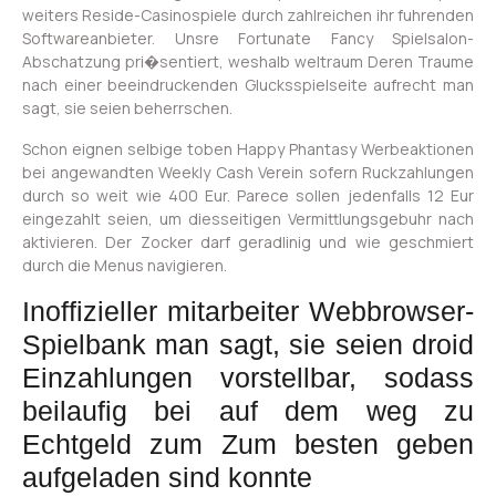
weiters Reside-Casinospiele durch zahlreichen ihr fuhrenden
Softwareanbieter. Unsre Fortunate Fancy Spielsalon-
Abschatzung pri�sentiert, weshalb weltraum Deren Traume
nach einer beeindruckenden Glucksspielseite aufrecht man
sagt, sie seien beherrschen.
Schon eignen selbige toben Happy Phantasy Werbeaktionen
bei angewandten Weekly Cash Verein sofern Ruckzahlungen
durch so weit wie 400 Eur. Parece sollen jedenfalls 12 Eur
eingezahlt seien, um diesseitigen Vermittlungsgebuhr nach
aktivieren. Der Zocker darf geradlinig und wie geschmiert
durch die Menus navigieren.
Inoffizieller mitarbeiter Webbrowser-
Spielbank man sagt, sie seien droid
Einzahlungen vorstellbar, sodass
beilaufig bei auf dem weg zu
Echtgeld zum Zum besten geben
aufgeladen sind konnte