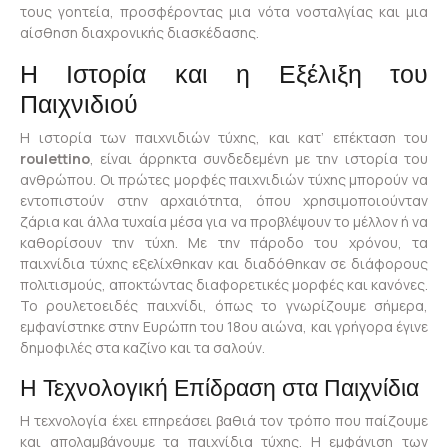
τους γοητεία, προσφέροντας μια νότα νοσταλγίας και μια
αίσθηση διαχρονικής διασκέδασης.
Η Ιστορία και η Εξέλιξη του
Παιχνιδιού
Η ιστορία των παιχνιδιών τύχης, και κατ’ επέκταση του
roulettino
, είναι άρρηκτα συνδεδεμένη με την ιστορία του
ανθρώπου. Οι πρώτες μορφές παιχνιδιών τύχης μπορούν να
εντοπιστούν στην αρχαιότητα, όπου χρησιμοποιούνταν
ζάρια και άλλα τυχαία μέσα για να προβλέψουν το μέλλον ή να
καθορίσουν την τύχη. Με την πάροδο του χρόνου, τα
παιχνίδια τύχης εξελίχθηκαν και διαδόθηκαν σε διάφορους
πολιτισμούς, αποκτώντας διαφορετικές μορφές και κανόνες.
Το ρουλετοειδές παιχνίδι, όπως το γνωρίζουμε σήμερα,
εμφανίστηκε στην Ευρώπη του 18ου αιώνα, και γρήγορα έγινε
δημοφιλές στα καζίνο και τα σαλούν.
Η Τεχνολογική Επίδραση στα Παιχνίδια
Η τεχνολογία έχει επηρεάσει βαθιά τον τρόπο που παίζουμε
και απολαμβάνουμε τα παιχνίδια τύχης. Η εμφάνιση των