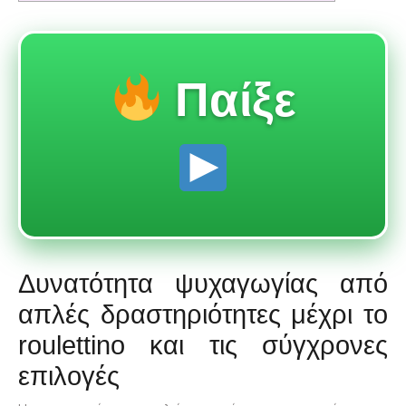
Παίξε
Δυνατότητα ψυχαγωγίας από
απλές δραστηριότητες μέχρι το
roulettino και τις σύγχρονες
επιλογές