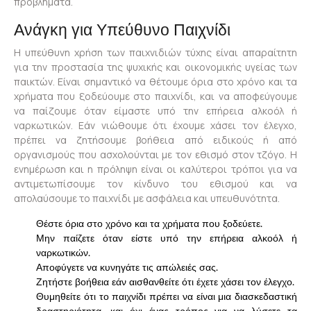
προβλήματα.
Ανάγκη για Υπεύθυνο Παιχνίδι
Η υπεύθυνη χρήση των παιχνιδιών τύχης είναι απαραίτητη
για την προστασία της ψυχικής και οικονομικής υγείας των
παικτών. Είναι σημαντικό να θέτουμε όρια στο χρόνο και τα
χρήματα που ξοδεύουμε στο παιχνίδι, και να αποφεύγουμε
να παίζουμε όταν είμαστε υπό την επήρεια αλκοόλ ή
ναρκωτικών. Εάν νιώθουμε ότι έχουμε χάσει τον έλεγχο,
πρέπει να ζητήσουμε βοήθεια από ειδικούς ή από
οργανισμούς που ασχολούνται με τον εθισμό στον τζόγο. Η
ενημέρωση και η πρόληψη είναι οι καλύτεροι τρόποι για να
αντιμετωπίσουμε τον κίνδυνο του εθισμού και να
απολαύσουμε το παιχνίδι με ασφάλεια και υπευθυνότητα.
Θέστε όρια στο χρόνο και τα χρήματα που ξοδεύετε.
Μην παίζετε όταν είστε υπό την επήρεια αλκοόλ ή
ναρκωτικών.
Αποφύγετε να κυνηγάτε τις απώλειές σας.
Ζητήστε βοήθεια εάν αισθανθείτε ότι έχετε χάσει τον έλεγχο.
Θυμηθείτε ότι το παιχνίδι πρέπει να είναι μια διασκεδαστική