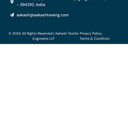
- 394210, India
aakash@aakashtexeng.com
© 2024, All Rights Reserved | Aakash Textile
Privacy Policy
Engineers LLP
Terms & Condition