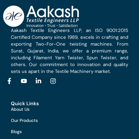
Aakash Textile Engineers LLP, an ISO 9001:2015
Certified Company since 1989, excels in crafting and
exporting Two-For-One twisting machines. From
Surat, Gujarat, India, we offer a premium range,
including Filament Yarn Twister, Spun Twister, and
others. Our commitment to innovation and quality
sets us apart in the Textile Machinery market.
Quick Links
About Us
Our Products
Blogs