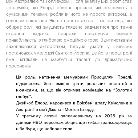
між Австралією та Голлівудом. Після аналізу цих робіт стає
зрозуміло, що Елорді обирає проєкти, які резонують з
сучасними темами, роблячи його не просто актором, а
голосом покоління. Він не просто актор — він митець, що
обирає ролі, які змушують глядача задуматися про темні
сторони людської природи, поєднуючи фізичну
привабливість із глибокою емоційною грою. З дитинства він
захоплювався акторством, беручи участь у шкільних
постановках у коледжі Святого Йосипа, де його перші ролі
вже натякали на майбутній талант до драматичних
персонажів.
Ця роль, натхненна мемуарами Присцилли Преслі,
підкреслила його вміння грати реальних постатей з
нюансами, за що він отримав номінацію на “Золотий
глобус”.
Джейкоб Елорді народився в Брісбені штату Квінсленд в
Австралії в сім'ї Джона і Меліси Елорді.
У третьому сезоні, запланованому на 2025 рік за
даними HBO, персонаж обіцяє ще глибші трансформації,
ніби буря, що набирає сили.