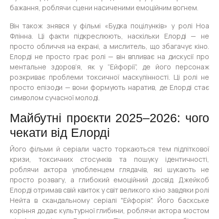
бажання, роблячи сцени насиченими емоційним вогнем.
Він також знявся у фільмі «Будка поцілунків» у ролі Ноа
Флінна. Ці факти підкреслюють, наскільки Елорді — не
просто обличчя на екрані, а мислитель, що збагачує кіно.
Елорді не просто грає ролі — він впливає на дискусії про
ментальне здоров’я, як у “Ейфорії”, де його персонаж
розкриває проблеми токсичної маскулінності. Ці ролі не
просто епізоди — вони формують наратив, де Елорді стає
символом сучасної молоді.
Майбутні проєкти 2025–2026: чого
чекати від Елорді
Його фільми й серіали часто торкаються тем підліткової
кризи, токсичних стосунків та пошуку ідентичності,
роблячи актора улюбленцем глядачів, які шукають не
просто розвагу, а глибокий емоційний досвід. Джейкоб
Елорді отримав свій квиток у світ великого кіно завдяки ролі
Нейта в скандальному серіалі "Ейфорія". Його баскське
коріння додає культурної глибини, роблячи актора мостом