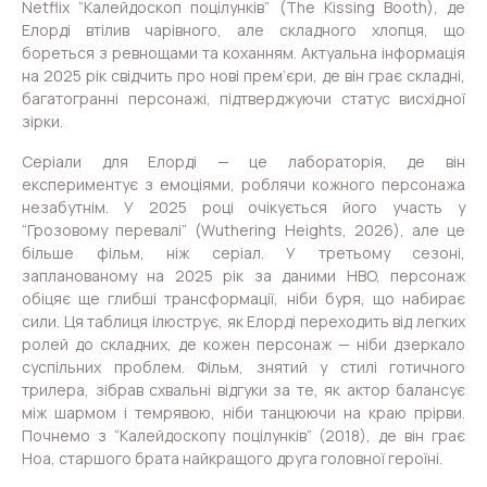
Netflix “Калейдоскоп поцілунків” (The Kissing Booth), де
Елорді втілив чарівного, але складного хлопця, що
бореться з ревнощами та коханням. Актуальна інформація
на 2025 рік свідчить про нові прем’єри, де він грає складні,
багатогранні персонажі, підтверджуючи статус висхідної
зірки.
Серіали для Елорді — це лабораторія, де він
експериментує з емоціями, роблячи кожного персонажа
незабутнім. У 2025 році очікується його участь у
“Грозовому перевалі” (Wuthering Heights, 2026), але це
більше фільм, ніж серіал. У третьому сезоні,
запланованому на 2025 рік за даними HBO, персонаж
обіцяє ще глибші трансформації, ніби буря, що набирає
сили. Ця таблиця ілюструє, як Елорді переходить від легких
ролей до складних, де кожен персонаж — ніби дзеркало
суспільних проблем. Фільм, знятий у стилі готичного
трилера, зібрав схвальні відгуки за те, як актор балансує
між шармом і темрявою, ніби танцюючи на краю прірви.
Почнемо з “Калейдоскопу поцілунків” (2018), де він грає
Ноа, старшого брата найкращого друга головної героїні.