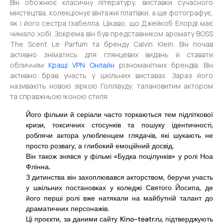
Він обожнює класичну літературу, виставки сучасного
мистецтва, колекціонує вінтажні платівки, а ще фотографує,
як і його сестра Ізабелла. Цікаво, що Джейкоб Елорді має
чимало хобі. Зокрема він був представником аромату BOSS
The Scent Le Parfum та бренду Calvin Klein. Він почав
активно зніматись для глянцевих видань й ставати
обличчям
Кращі VPN Онлайн
різноманітних брендів. Він
активно брав участь у шкільних виставах. Зараз його
називають новою зіркою Голлівуду, талановитим актором
та справжньою іконою стиля.
Його фільми й серіали часто торкаються тем підліткової
кризи, токсичних стосунків та пошуку ідентичності,
роблячи актора улюбленцем глядачів, які шукають не
просто розвагу, а глибокий емоційний досвід.
Він також знявся у фільмі «Будка поцілунків» у ролі Ноа
Флінна.
З дитинства він захоплювався акторством, беручи участь
у шкільних постановках у коледжі Святого Йосипа, де
його перші ролі вже натякали на майбутній талант до
драматичних персонажів.
Ці проєкти, за даними сайту Kino-teatr.ru, підтверджують