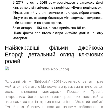
З 2017 по осінь 2018 року зустрічався з актрисою Джої
Кінг, з якою він знімався в кінофільмі «Будка поцілунків».
Фільм, знятий у стилі готичного трилера, зібрав схвальні
відгуки за те, як актор балансує між шармом і темрявою,
ніби танцюючи на краю прірви.
Зріст актора — 193 см, а вага приблизно 85 кг.
Цікаві факти про цього актора читайте далі в нашому
матеріалі.
Найяскравіші фільми Джейкоба
Елорді: детальний огляд ключових
ролей
Головний хіт — “Ейфорія” (2019–дотепер), де він грає
Нейта, сина багатого бізнесмена з травмами дитинства. Ця
роль, натхненна мемуарами Присцилли Преслі,
підкреслила його вміння грати реальних постатей з
нюансами, за що він отримав номінацію на “Золотий глобус”.
Тут Елорді блискуче передає напругу забороненого