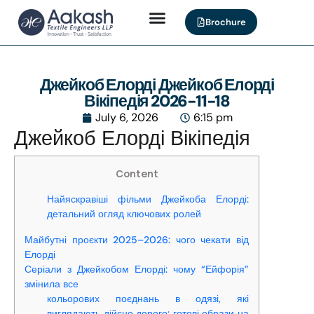
Brochure
Джейкоб Елорді Джейкоб Елорді
Вікіпедія 2026-11-18
July 6, 2026
6:15 pm
Джейкоб Елорді Вікіпедія
Content
Найяскравіші фільми Джейкоба Елорді:
детальний огляд ключових ролей
Майбутні проєкти 2025–2026: чого чекати від
Елорді
Серіали з Джейкобом Елорді: чому “Ейфорія”
змінила все
кольорових поєднань в одязі, які
виглядають дійсно дорого: готові образи на