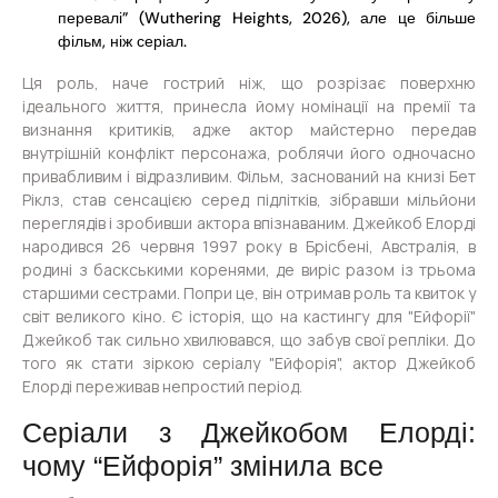
перевалі” (Wuthering Heights, 2026), але це більше
фільм, ніж серіал.
Ця роль, наче гострий ніж, що розрізає поверхню
ідеального життя, принесла йому номінації на премії та
визнання критиків, адже актор майстерно передав
внутрішній конфлікт персонажа, роблячи його одночасно
привабливим і відразливим. Фільм, заснований на книзі Бет
Ріклз, став сенсацією серед підлітків, зібравши мільйони
переглядів і зробивши актора впізнаваним. Джейкоб Елорді
народився 26 червня 1997 року в Брісбені, Австралія, в
родині з баскськими коренями, де виріс разом із трьома
старшими сестрами. Попри це, він отримав роль та квиток у
світ великого кіно. Є історія, що на кастингу для "Ейфорії"
Джейкоб так сильно хвилювався, що забув свої репліки. До
того як стати зіркою серіалу "Ейфорія", актор Джейкоб
Елорді переживав непростий період.
Серіали з Джейкобом Елорді:
чому “Ейфорія” змінила все