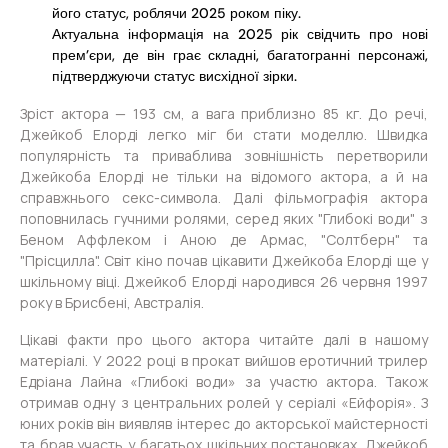
його статус, роблячи 2025 роком піку.
Актуальна інформація на 2025 рік свідчить про нові
прем’єри, де він грає складні, багатогранні персонажі,
підтверджуючи статус висхідної зірки.
Зріст актора — 193 см, а вага приблизно 85 кг. До речі,
Джейкоб Елорді легко міг би стати моделлю. Швидка
популярність та приваблива зовнішність перетворили
Джейкоба Елорді не тільки на відомого актора, а й на
справжнього секс-символа. Далі фільмографія актора
поповнилась гучними ролями, серед яких "Глибокі води" з
Беном Аффлеком і Аною де Армас, "Солтберн" та
"Прісцилла". Світ кіно почав цікавити Джейкоба Елорді ще у
шкільному віці. Джейкоб Елорді народився 26 червня 1997
року в Брисбені, Австралія.
Цікаві факти про цього актора читайте далі в нашому
матеріалі. У 2022 році в прокат вийшов еротичний трилер
Едріана Лайна «Глибокі води» за участю актора. Також
отримав одну з центральних ролей у серіалі «Ейфорія». З
юних років він виявляв інтерес до акторської майстерності
та брав участь у багатьох шкільних постановках. Джейкоб