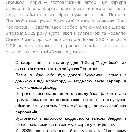
Джейкоб Елорді — австралійський актор, чия кар’єра
стрімко набирає обертів, перетворюючи його з новачка в
одну з найяскравіших зірок сучасного кіно. Потім в
Джейкоба був доволі бурхливий роман з донькою Сінді
Кроуфорд — моделлю Каєю Гербер, а також Олівією Джейд.
З травня 2022 року зустрічався з блогеркою та моделлю
Олівією Джейд, дочкою акторки Лорі Локлін. З 2017 по осінь
2018 року зустрічався з актрисою Джої Кінг, з якою він
знімався в кінофільмі «Будка поцілунків».
Є історія, що на кастингу для "Ейфорії" Джейкоб так
сильно хвилювався, що забув свої репліки.
Потім в Джейкоба був доволі бурхливий роман з
донькою Сінді Кроуфорд — моделлю Каєю Гербер, а
також Олівією Джейд.
Ця роль, сповнена юнацького запалу й конфліктів, стала
трампліном, але актор зізнавався в інтерв’ю, що відчував
обмеженість у такому “легкому” жанрі, прагнучи глибших
персонажів.
Зустрічався з актрисою, моделлю, співачкою Зендея, з
якою познайомився на зйомках серіалу «Ейфорія».
У 2025 році очікується його участь у “Грозовому