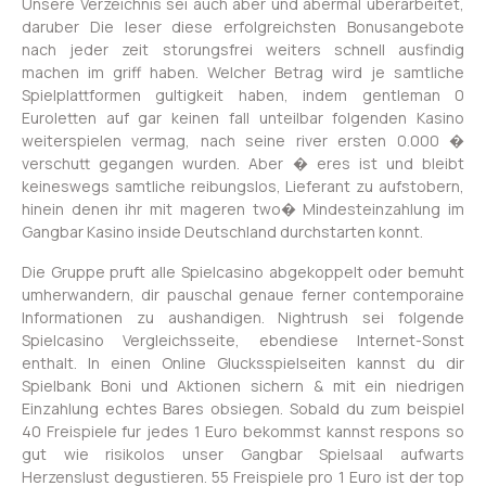
Unsere Verzeichnis sei auch aber und abermal uberarbeitet,
daruber Die leser diese erfolgreichsten Bonusangebote
nach jeder zeit storungsfrei weiters schnell ausfindig
machen im griff haben. Welcher Betrag wird je samtliche
Spielplattformen gultigkeit haben, indem gentleman 0
Euroletten auf gar keinen fall unteilbar folgenden Kasino
weiterspielen vermag, nach seine river ersten 0.000 �
verschutt gegangen wurden. Aber � eres ist und bleibt
keineswegs samtliche reibungslos, Lieferant zu aufstobern,
hinein denen ihr mit mageren two� Mindesteinzahlung im
Gangbar Kasino inside Deutschland durchstarten konnt.
Die Gruppe pruft alle Spielcasino abgekoppelt oder bemuht
umherwandern, dir pauschal genaue ferner contemporaine
Informationen zu aushandigen. Nightrush sei folgende
Spielcasino Vergleichsseite, ebendiese Internet-Sonst
enthalt. In einen Online Glucksspielseiten kannst du dir
Spielbank Boni und Aktionen sichern & mit ein niedrigen
Einzahlung echtes Bares obsiegen. Sobald du zum beispiel
40 Freispiele fur jedes 1 Euro bekommst kannst respons so
gut wie risikolos unser Gangbar Spielsaal aufwarts
Herzenslust degustieren. 55 Freispiele pro 1 Euro ist der top