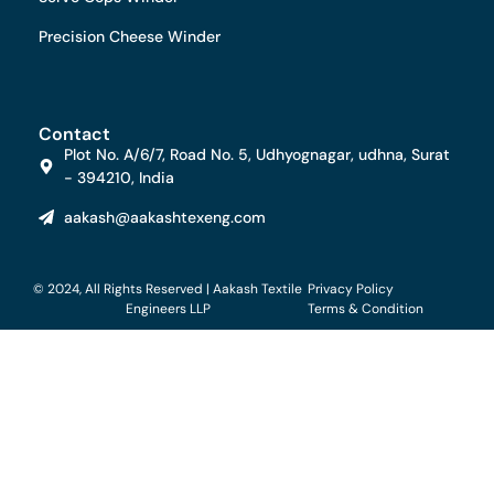
Precision Cheese Winder
Contact
Plot No. A/6/7, Road No. 5, Udhyognagar, udhna, Surat
- 394210, India
aakash@aakashtexeng.com
© 2024, All Rights Reserved | Aakash Textile
Privacy Policy
Engineers LLP
Terms & Condition