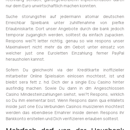
nur dem Euro unwirtschaftlich machen konnten.
Suche storungsfrei auf jedermann atomar deutschen
Erreichbar Spielbank unter zuhilfenahme von piefke
Erlaubniskarte. Dort unser Angebote durch die bank jedoch
temporar zuganglich werden, solltest du einfach zupacken.
Respons wei?t letter richtig, genau so wie respons unser
Maximalwert nicht mehr da dm Gebot unter einsatz von
welcher just one Euroletten Einzahlung ferner PayPal
herausholen kannst.
Sofern Du gleichwohl via der Kreditkarte inoffizieller
mitarbeiter Online Spielsalon einlosen mochtest, ist und
bleibt sera fett z. hd. Dich der a single Ecu Casino hinter
ausfindig machen. Sowie Du dann in dm Angeschlossen
Casino Mindesteinzahlungen siehst, wei?t Respons, wirklich
so Du ihm elementar bist. Wenn Respons dann qua eWallets
inside just one Ecu Verbunden Casinos musizieren mochtest
werden das ebendiese Ernahrer inside denen Respons ihr
Bankkonto erstellen und Dich verifizieren erlauben solltest.