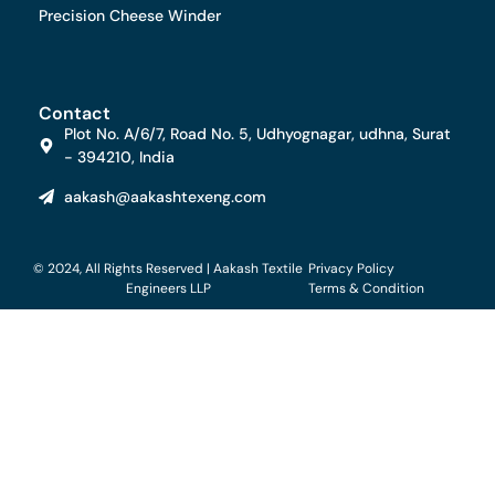
Precision Cheese Winder
Contact
Plot No. A/6/7, Road No. 5, Udhyognagar, udhna, Surat
- 394210, India
aakash@aakashtexeng.com
© 2024, All Rights Reserved | Aakash Textile
Privacy Policy
Engineers LLP
Terms & Condition