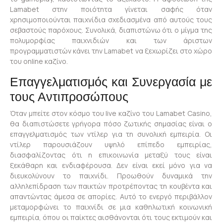
Lamabet στην ποιότητα γίνεται σαφής όταν
χρησιμοποιούνται παιχνίδια σχεδιασμένα από αυτούς τους
σεβαστούς παρόχους. Συνολικά, διαπιστώνω ότι ο μίγμα της
πολυμορφίας παιχνιδιών και των άριστων
προγραμματιστών κάνει την Lamabet να ξεχωρίζει στο χώρο
του online καζίνο.
Επαγγελματισμός και Συνεργασία με
τους Αντιπροσώπους
Όταν μπείτε στον κόσμο του live καζίνο του Lamabet Casino,
θα διαπιστώσετε γρήγορα πόσο ζωτικής σημασίας είναι ο
επαγγελματισμός των ντίλερ για τη συνολική εμπειρία. Οι
ντίλερ παρουσιάζουν υψηλό επίπεδο εμπειρίας,
διασφαλίζοντας ότι η επικοινωνία μεταξύ τους είναι
ξεκάθαρη και ενδιαφέρουσα. Δεν είναι εκεί μόνο για να
διευκολύνουν το παιχνίδι. Προωθούν δυναμικά την
αλληλεπίδραση των παικτών προτρέποντας τη κουβέντα και
απαντώντας άμεσα σε απορίες. Αυτό το ενεργό περιβάλλον
μεταμορφώνει το παιχνίδι σε μια καθηλωτική κοινωνική
εμπειρία, όπου οι παίκτες αισθάνονται ότι τους εκτιμούν και