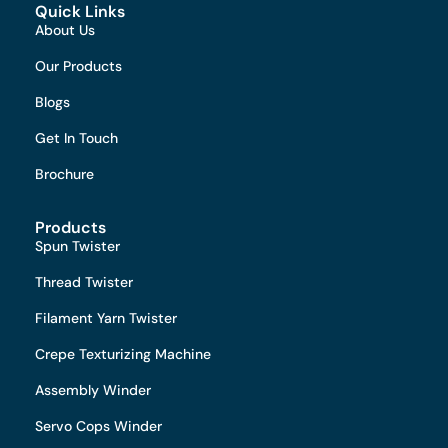
Quick Links
About Us
Our Products
Blogs
Get In Touch
Brochure
Products
Spun Twister
Thread Twister
Filament Yarn Twister
Crepe Texturizing Machine
Assembly Winder
Servo Cops Winder