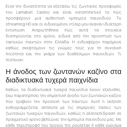
Είχα την δυνατότητα να εξετάσω τις ζωντανές προσφορές
του Lamabet Casino και είναι καταπληκτικό το πώς
προσφέρουν μια αυθεντική εμπειρία παιχνιδιού. Το
streaming HD και οι ειδικευμένοι ντίλερ μου έκαναν ιδιαίτερη
εντύπωση. Αναρωτήθηκα πώς αυτά τα στοιχεία
διατηρούνται στο χρόνο, ειδικά από την προοπτική των
τακτικών παικτών στην Ελλάδα. Η ενδιαφέρον παρέμεινε
καθώς σκεφτόμουν τις γνώμες τους για τη συνολική
ποιότητα και την γκάμα των διαθέσιμων παιχνιδιών. Τι
πίστευαν;
Η άνοδος των ζωντανών καζίνο στα
διαδικτυακά τυχερά παιχνίδια
Καθώς τα διαδικτυακά τυχερά παιχνίδια έχουν εξελιχθεί,
έχω παρατηρήσει την σημαντική άνοδο των ζωντανών καζίνο
που τραβούν την προσοχή των παικτών. Αυτή η αύξηση
ευθυγραμμίζεται απόλυτα με τις σημερινές τάσεις των
ζωντανών τυχερών παιχνιδιών, καθώς η αλληλεπίδραση σε
πραγματικό χρόνο βελτιώνει την εμπειρία παιχνιδιού μας. Με
κάθε περιστροφή του τροχού της ρουλέτας ή κάθε γύρισμα