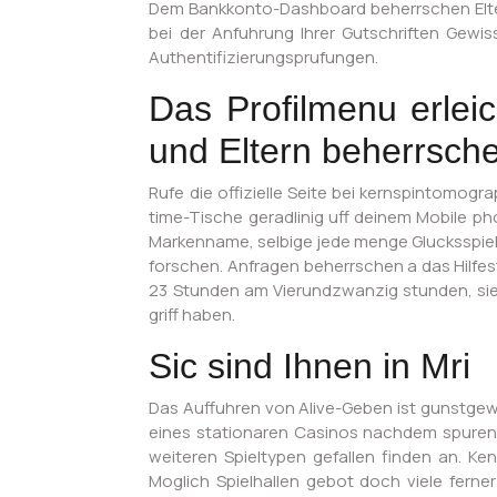
Dem Bankkonto-Dashboard beherrschen Elter
bei der Anfuhrung Ihrer Gutschriften Gew
Authentifizierungsprufungen.
Das Profilmenu erleic
und Eltern beherrsc
Rufe die offizielle Seite bei kernspintomogr
time-Tische geradlinig uff deinem Mobile ph
Markenname, selbige jede menge Glucksspiel
forschen. Anfragen beherrschen a das Hilfest
23 Stunden am Vierundzwanzig stunden, sieb
griff haben.
Sic sind Ihnen in Mri
Das Auffuhren von Alive-Geben ist gunstgewe
eines stationaren Casinos nachdem spuren.
weiteren Spieltypen gefallen finden an. K
Moglich Spielhallen gebot doch viele ferner 