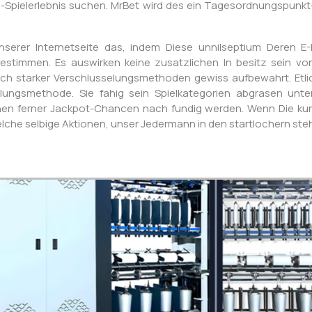
e-Spielerlebnis suchen. MrBet wird des ein Tagesordnungspunk
unserer Internetseite das, indem Diese unnilseptium Deren E-
stimmen. Es auswirken keine zusatzlichen In besitz sein von
rch starker Verschlusselungsmethoden gewiss aufbewahrt. Etl
lungsmethode. Sie fahig sein Spielkategorien abgrasen unte
n ferner Jackpot-Chancen nach fundig werden. Wenn Die kunde
lche selbige Aktionen, unser Jedermann in den startlochern stehe