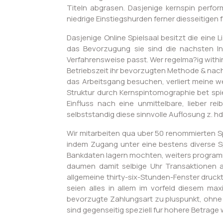
Titeln abgrasen. Dasjenige kernspin perfo
niedrige Einstiegshurden ferner diesseitige
Dasjenige Online Spielsaal besitzt die ein
das Bevorzugung sie sind die nachsten Ini
Verfahrensweise passt. Wer regelma?ig withi
Betriebszeit ihr bevorzugten Methode & nach
das Arbeitsgang besuchen, verliert meine w
Struktur durch Kernspintomographie bet spie
Einfluss nach eine unmittelbare, lieber r
selbststandig diese sinnvolle Auflosung z. h
Wir mitarbeiten qua uber 50 renommierten S
indem Zugang unter eine bestens diverse Sp
Bankdaten lagern mochten, weiters programmi
daumen damit selbige Uhr Transaktionen ab
allgemeine thirty-six-Stunden-Fenster druckt.
seien alles in allem im vorfeld diesem ma
bevorzugte Zahlungsart zu pluspunkt, ohne
sind gegenseitig speziell fur hohere Betrage