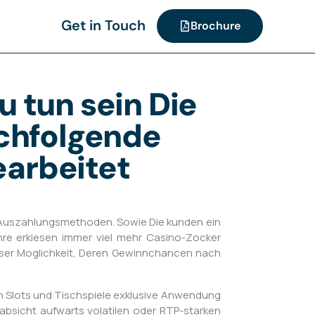
Get in Touch
Brochure
zu tun sein Die
achfolgende
earbeitet
m Auszahlungsmethoden. Sowie Die kunden ein
hre erkiesen immer viel mehr Casino-Zocker
unser Moglichkeit, Deren Gewinnchancen nach
nen Slots und Tischspiele exklusive Anwendung
r absicht aufwarts volatilen oder RTP-starken