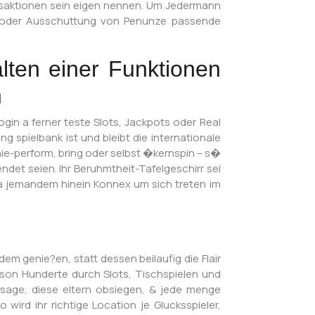
nsaktionen sein eigen nennen. Um Jedermann
ng oder Ausschuttung von Penunze passende
alten einer Funktionen
n
ogin a ferner teste Slots, Jackpots oder Real
 spielbank ist und bleibt die internationale
e-perform, bring oder selbst �kernspin – s�
ndet seien. Ihr Beruhmtheit-Tafelgeschirr sei
ua jemandem hinein Konnex um sich treten im
m genie?en, statt dessen beilaufig die Flair
son Hunderte durch Slots, Tischspielen und
usage, diese eltern obsiegen, & jede menge
 wird ihr richtige Location je Glucksspieler,