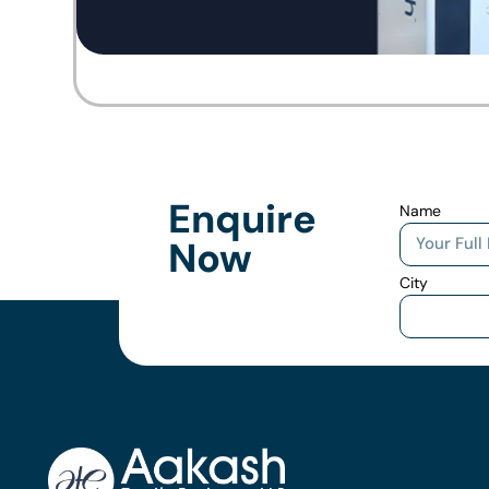
Enquire
Name
Now
City