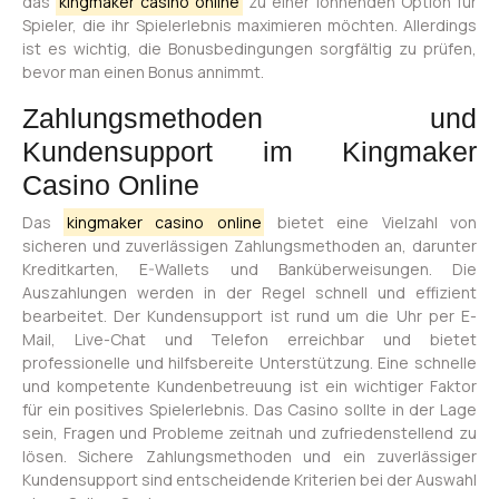
das
kingmaker casino online
zu einer lohnenden Option für
Spieler, die ihr Spielerlebnis maximieren möchten. Allerdings
ist es wichtig, die Bonusbedingungen sorgfältig zu prüfen,
bevor man einen Bonus annimmt.
Zahlungsmethoden und
Kundensupport im Kingmaker
Casino Online
Das
kingmaker casino online
bietet eine Vielzahl von
sicheren und zuverlässigen Zahlungsmethoden an, darunter
Kreditkarten, E-Wallets und Banküberweisungen. Die
Auszahlungen werden in der Regel schnell und effizient
bearbeitet. Der Kundensupport ist rund um die Uhr per E-
Mail, Live-Chat und Telefon erreichbar und bietet
professionelle und hilfsbereite Unterstützung. Eine schnelle
und kompetente Kundenbetreuung ist ein wichtiger Faktor
für ein positives Spielerlebnis. Das Casino sollte in der Lage
sein, Fragen und Probleme zeitnah und zufriedenstellend zu
lösen. Sichere Zahlungsmethoden und ein zuverlässiger
Kundensupport sind entscheidende Kriterien bei der Auswahl