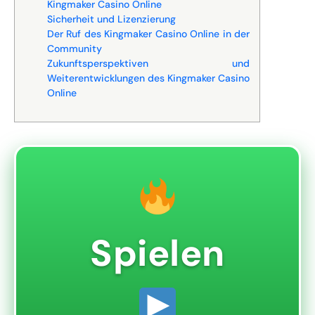
Kingmaker Casino Online
Sicherheit und Lizenzierung
Der Ruf des Kingmaker Casino Online in der
Community
Zukunftsperspektiven und
Weiterentwicklungen des Kingmaker Casino
Online
Spielen