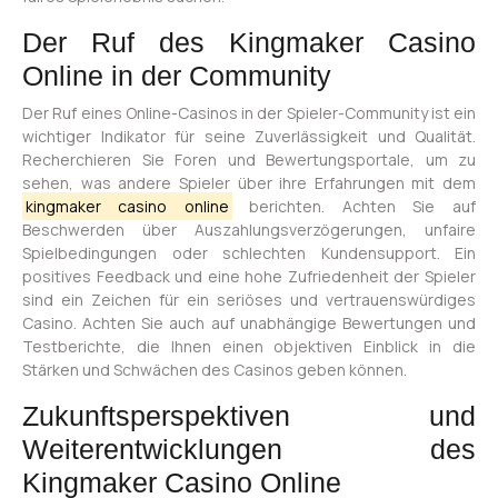
Der Ruf des Kingmaker Casino
Online in der Community
Der Ruf eines Online-Casinos in der Spieler-Community ist ein
wichtiger Indikator für seine Zuverlässigkeit und Qualität.
Recherchieren Sie Foren und Bewertungsportale, um zu
sehen, was andere Spieler über ihre Erfahrungen mit dem
kingmaker casino online
berichten. Achten Sie auf
Beschwerden über Auszahlungsverzögerungen, unfaire
Spielbedingungen oder schlechten Kundensupport. Ein
positives Feedback und eine hohe Zufriedenheit der Spieler
sind ein Zeichen für ein seriöses und vertrauenswürdiges
Casino. Achten Sie auch auf unabhängige Bewertungen und
Testberichte, die Ihnen einen objektiven Einblick in die
Stärken und Schwächen des Casinos geben können.
Zukunftsperspektiven und
Weiterentwicklungen des
Kingmaker Casino Online