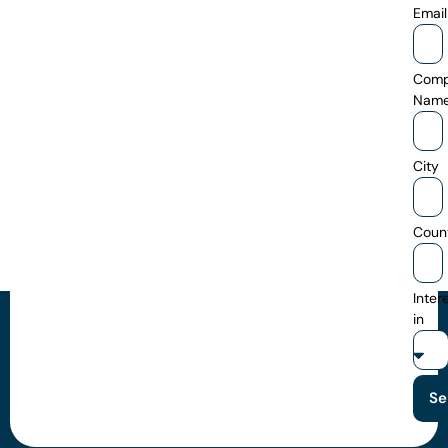
Email
Com
Nam
City
Coun
Inter
in
Se