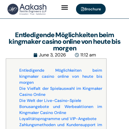
Brochure
Entledigende Möglichkeiten beim
kingmaker casino online von heute bis
morgen
June 3, 2026
11:12 am
Entledigende Möglichkeiten beim
kingmaker casino online von heute bis
morgen
Die Vielfalt der Spielauswahl im Kingmaker
Casino Online
Die Welt der Live-Casino-Spiele
Bonusangebote und Werbeaktionen im
Kingmaker Casino Online
Loyalitätsprogramme und VIP-Angebote
Zahlungsmethoden und Kundensupport im