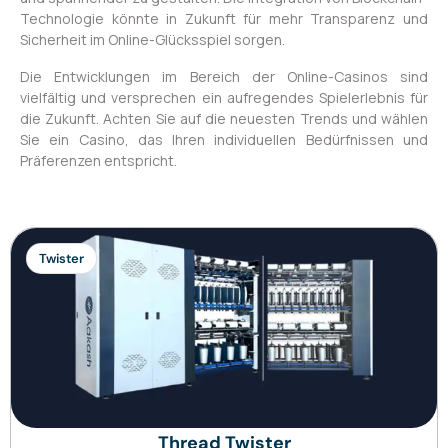
Technologie könnte in Zukunft für mehr Transparenz und
Sicherheit im Online-Glücksspiel sorgen.
Die Entwicklungen im Bereich der Online-Casinos sind
vielfältig und versprechen ein aufregendes Spielerlebnis für
die Zukunft. Achten Sie auf die neuesten Trends und wählen
Sie ein Casino, das Ihren individuellen Bedürfnissen und
Präferenzen entspricht.
Twister
Thread Twister