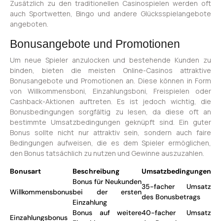
Zusätzlich zu den traditionellen Casinospielen werden oft
auch Sportwetten, Bingo und andere Glücksspielangebote
angeboten.
Bonusangebote und Promotionen
Um neue Spieler anzulocken und bestehende Kunden zu
binden, bieten die meisten Online-Casinos attraktive
Bonusangebote und Promotionen an. Diese können in Form
von Willkommensboni, Einzahlungsboni, Freispielen oder
Cashback-Aktionen auftreten. Es ist jedoch wichtig, die
Bonusbedingungen sorgfältig zu lesen, da diese oft an
bestimmte Umsatzbedingungen geknüpft sind. Ein guter
Bonus sollte nicht nur attraktiv sein, sondern auch faire
Bedingungen aufweisen, die es dem Spieler ermöglichen,
den Bonus tatsächlich zu nutzen und Gewinne auszuzahlen.
Bonusart
Beschreibung
Umsatzbedingungen
Bonus für Neukunden
35-facher Umsatz
Willkommensbonus
bei der ersten
des Bonusbetrags
Einzahlung
Bonus auf weitere
40-facher Umsatz
Einzahlungsbonus