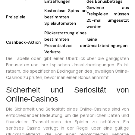
Einzahlungen
des Bonusbetrags
Gewinne aus
Kostenlose Spins an
Freispielen müssen
Freispiele
bestimmten
25-mal umgesetzt
Spielautomaten
werden
Rückerstattung eines
bestimmten
Keine
Cashback-Aktion
Prozentsatzes der
Umsatzbedingungen
Verluste
Die Tabelle oben gibt einen Überblick über die gängigsten
Bonusarten und ihre typischen Umsatzbedingungen. Es ist
ratsam, die spezifischen Bedingungen des jeweiligen Online-
Casinos zu prüfen, bevor man einen Bonus annimmt.
Sicherheit und Seriosität von
Online-Casinos
Die Sicherheit und Seriosität eines Online-Casinos sind von
entscheidender Bedeutung, um die persönlichen Daten und
finanziellen Transaktionen der Spieler zu schützen. Ein
seriöses Casino verfügt in der Regel über eine gültige
Glücksspiellizenz, die von einer renommierten Behörde