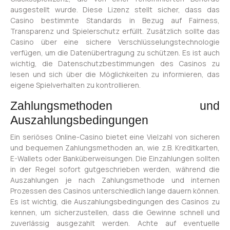
ausgestellt wurde. Diese Lizenz stellt sicher, dass das
Casino bestimmte Standards in Bezug auf Fairness,
Transparenz und Spielerschutz erfüllt. Zusätzlich sollte das
Casino über eine sichere Verschlüsselungstechnologie
verfügen, um die Datenübertragung zu schützen. Es ist auch
wichtig, die Datenschutzbestimmungen des Casinos zu
lesen und sich über die Möglichkeiten zu informieren, das
eigene Spielverhalten zu kontrollieren.
Zahlungsmethoden und
Auszahlungsbedingungen
Ein seriöses Online-Casino bietet eine Vielzahl von sicheren
und bequemen Zahlungsmethoden an, wie z.B. Kreditkarten,
E-Wallets oder Banküberweisungen. Die Einzahlungen sollten
in der Regel sofort gutgeschrieben werden, während die
Auszahlungen je nach Zahlungsmethode und internen
Prozessen des Casinos unterschiedlich lange dauern können.
Es ist wichtig, die Auszahlungsbedingungen des Casinos zu
kennen, um sicherzustellen, dass die Gewinne schnell und
zuverlässig ausgezahlt werden. Achte auf eventuelle