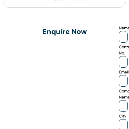
Nam
Enquire Now
Cont
No.
Email
Com
Nam
City