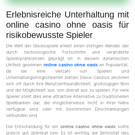
Erlebnisreiche Unterhaltung mit
online casino ohne oasis für
risikobewusste Spieler
Die Welt der Glücksspiele erlebt einen stetigen Wandel, der
durch technologische Fortschritte und veränderte
Spielerpräferenzen geprägt ist. In diesem dynamischen
Umfeld gewinnen
online casino ohne oasis
an Popularität,
da sie eine Vielzahl von Spielen und
Unterhaltungsmöglichkeiten bieten. Diese Casinos zeichnen
sich oft durch ihre Benutzerfreundlichkeit, großzügigen Boni
und die Möglichkeit aus, von überall aus zu spielen. Für viele
Spieler stellt dies eine attraktive Alternative zu traditionellen
Spielbanken dar, die möglicherweise nicht in ihrer Nähe
verfügbar sind oder mit bestimmten Einschränkungen
verbunden sind.
Die Entscheidung für ein
online casino ohne oasis
sollte
jedoch gut überlegt sein. Es ist wichtig, die Seriosität des