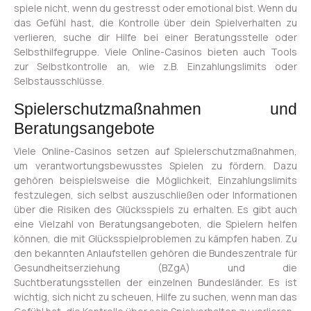
spiele nicht, wenn du gestresst oder emotional bist. Wenn du
das Gefühl hast, die Kontrolle über dein Spielverhalten zu
verlieren, suche dir Hilfe bei einer Beratungsstelle oder
Selbsthilfegruppe. Viele Online-Casinos bieten auch Tools
zur Selbstkontrolle an, wie z.B. Einzahlungslimits oder
Selbstausschlüsse.
Spielerschutzmaßnahmen und
Beratungsangebote
Viele Online-Casinos setzen auf Spielerschutzmaßnahmen,
um verantwortungsbewusstes Spielen zu fördern. Dazu
gehören beispielsweise die Möglichkeit, Einzahlungslimits
festzulegen, sich selbst auszuschließen oder Informationen
über die Risiken des Glücksspiels zu erhalten. Es gibt auch
eine Vielzahl von Beratungsangeboten, die Spielern helfen
können, die mit Glücksspielproblemen zu kämpfen haben. Zu
den bekannten Anlaufstellen gehören die Bundeszentrale für
Gesundheitserziehung (BZgA) und die
Suchtberatungsstellen der einzelnen Bundesländer. Es ist
wichtig, sich nicht zu scheuen, Hilfe zu suchen, wenn man das