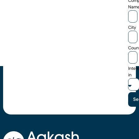
Com
Nam
City
Coun
Inter
in
Se