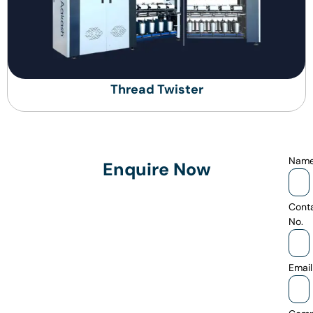
Thread Twister
Nam
Enquire Now
Cont
No.
Email