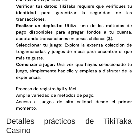
Verificar tus datos:
TikiTaka requiere que verifiques tu
identidad para garantizar la seguridad de las
transacciones.
Realizar un depósito:
Utiliza uno de los métodos de
pago disponibles para agregar fondos a tu cuenta,
aceptando transacciones en pesos chilenos ($).
Seleccionar tu juego:
Explora la extensa colección de
tragamonedas y juegos de mesa para encontrar el que
más te guste.
Comenzar a jugar:
Una vez que hayas seleccionado tu
juego, simplemente haz clic y empieza a disfrutar de la
experiencia.
Proceso de registro ágil y fácil.
Amplia variedad de métodos de pago.
Acceso a juegos de alta calidad desde el primer
momento.
Detalles prácticos de TikiTaka
Casino