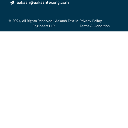
aakash@aakashtexeng.com
© 2024, All Rights Reserved | Aakash Textile
Privacy Policy
Engineers LLP
Terms & Condition