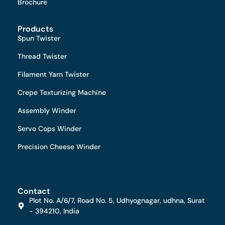
Brochure
Products
Spun Twister
Thread Twister
Filament Yarn Twister
Crepe Texturizing Machine
Assembly Winder
Servo Cops Winder
Precision Cheese Winder
Contact
Plot No. A/6/7, Road No. 5, Udhyognagar, udhna, Surat
- 394210, India