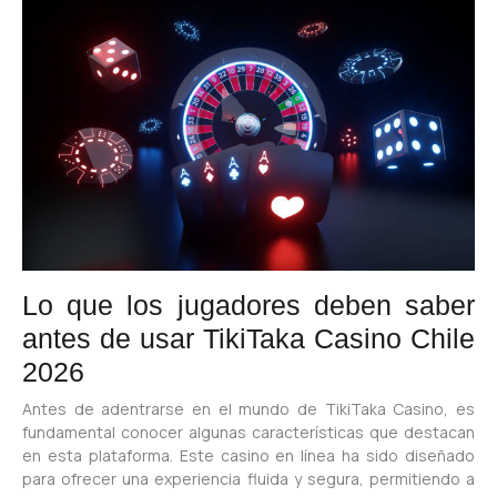
Lo que los jugadores deben saber
antes de usar TikiTaka Casino Chile
2026
Antes de adentrarse en el mundo de TikiTaka Casino, es
fundamental conocer algunas características que destacan
en esta plataforma. Este casino en línea ha sido diseñado
para ofrecer una experiencia fluida y segura, permitiendo a