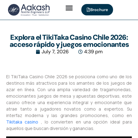
Brochure
Explora el TikiTaka Casino Chile 2026:
acceso rápido y juegos emocionantes
July 7, 2026
4:39 pm
El TikiTaka Casino Chile 2026 se posiciona como uno de los
destinos más atractivos para los amantes de los juegos de
azar en línea. Con una amplia variedad de tragamonedas,
emocionantes juegos de mesa y apuestas deportivas, este
casino ofrece una experiencia integral y emocionante que
atrae tanto a jugadores novatos como a expertos. Su
interfaz moderna y las grandes promociones, como en
Tikitaka casino
, lo convierten en una opción ideal para
aquellos que buscan diversión y ganancias.