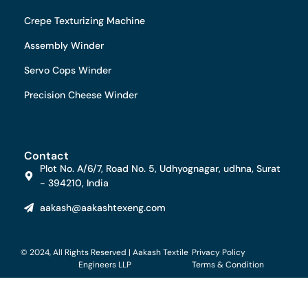
Crepe Texturizing Machine
Assembly Winder
Servo Cops Winder
Precision Cheese Winder
Contact
Plot No. A/6/7, Road No. 5, Udhyognagar, udhna, Surat
- 394210, India
aakash@aakashtexeng.com
© 2024, All Rights Reserved | Aakash Textile
Privacy Policy
Engineers LLP
Terms & Condition