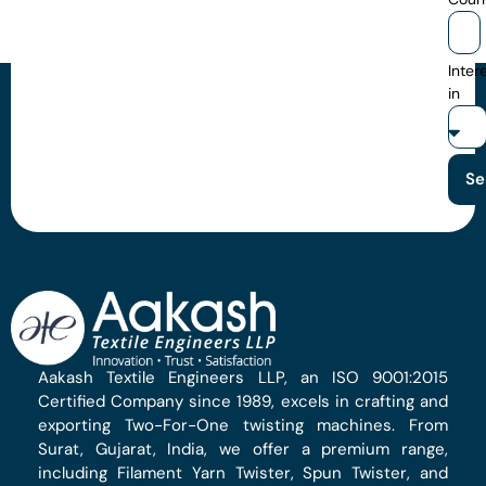
Inter
in
Se
Aakash Textile Engineers LLP, an ISO 9001:2015
Certified Company since 1989, excels in crafting and
exporting Two-For-One twisting machines. From
Surat, Gujarat, India, we offer a premium range,
including Filament Yarn Twister, Spun Twister, and