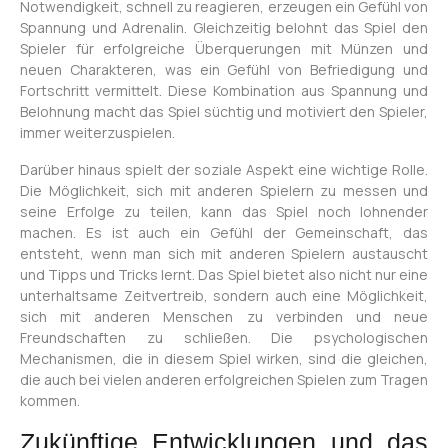
Notwendigkeit, schnell zu reagieren, erzeugen ein Gefühl von
Spannung und Adrenalin. Gleichzeitig belohnt das Spiel den
Spieler für erfolgreiche Überquerungen mit Münzen und
neuen Charakteren, was ein Gefühl von Befriedigung und
Fortschritt vermittelt. Diese Kombination aus Spannung und
Belohnung macht das Spiel süchtig und motiviert den Spieler,
immer weiterzuspielen.
Darüber hinaus spielt der soziale Aspekt eine wichtige Rolle.
Die Möglichkeit, sich mit anderen Spielern zu messen und
seine Erfolge zu teilen, kann das Spiel noch lohnender
machen. Es ist auch ein Gefühl der Gemeinschaft, das
entsteht, wenn man sich mit anderen Spielern austauscht
und Tipps und Tricks lernt. Das Spiel bietet also nicht nur eine
unterhaltsame Zeitvertreib, sondern auch eine Möglichkeit,
sich mit anderen Menschen zu verbinden und neue
Freundschaften zu schließen. Die psychologischen
Mechanismen, die in diesem Spiel wirken, sind die gleichen,
die auch bei vielen anderen erfolgreichen Spielen zum Tragen
kommen.
Zukünftige Entwicklungen und das