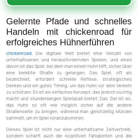
Gelernte Pfade und schnelles
Handeln mit chickenroad für
erfolgreiches Hühnerführen
chickenroad
. Die digitale Welt bietet eine Vielzahl von
unterhaltsamen und herausfordernden Spielen, und eines
davon ist das Spiel, bei dem man einem Huhn hilft, sicher über
eine belebte Straße zu gelangen. Das Spiel, oft als
bezeichnet, erfordert schnelle Reflexe, strategisches
Denken und ein gutes Timing, um das Huhn vor dem Verkehr
zu schützen. Es ist ein einfaches Konzept, das jedoch süchtig
macht und stundenlangen Spielspaß bietet. Das Ziel ist es,
das Huhn so oft wie möglich sicher auf die andere
Straßenseite zu bringen, während man gleichzeitig Münzen
sammelt, um im Spiel voranzukommen.
Dieses Spiel ist nicht nur eine unterhaltsame Zeitvertreib,
sondern schärft auch die kognitiven Fähigkeiten und die