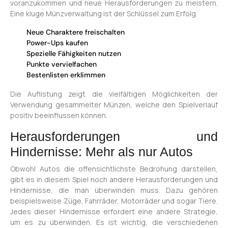
voranzukommen und neue Herausforderungen zu meistern.
Eine kluge Münzverwaltung ist der Schlüssel zum Erfolg.
Neue Charaktere freischalten
Power-Ups kaufen
Spezielle Fähigkeiten nutzen
Punkte vervielfachen
Bestenlisten erklimmen
Die Auflistung zeigt die vielfältigen Möglichkeiten der
Verwendung gesammelter Münzen, welche den Spielverlauf
positiv beeinflussen können.
Herausforderungen und
Hindernisse: Mehr als nur Autos
Obwohl Autos die offensichtlichste Bedrohung darstellen,
gibt es in diesem Spiel noch andere Herausforderungen und
Hindernisse, die man überwinden muss. Dazu gehören
beispielsweise Züge, Fahrräder, Motorräder und sogar Tiere.
Jedes dieser Hindernisse erfordert eine andere Strategie,
um es zu überwinden. Es ist wichtig, die verschiedenen