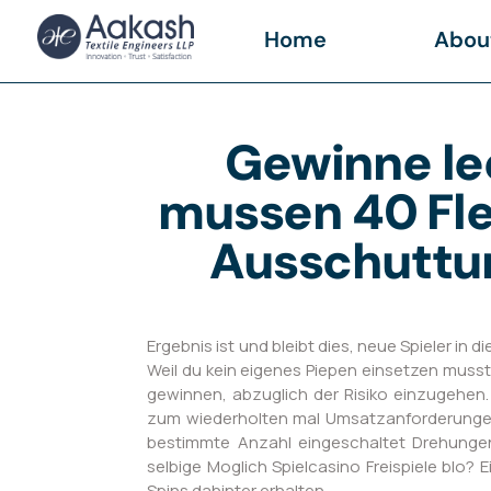
Home
Abou
Gewinne lee
mussen 40 Fle
Ausschuttu
Ergebnis ist und bleibt dies, neue Spieler in
Weil du kein eigenes Piepen einsetzen musst,
gewinnen, abzuglich der Risiko einzugehen
zum wiederholten mal Umsatzanforderungen u
bestimmte Anzahl eingeschaltet Drehunge
selbige Moglich Spielcasino Freispiele blo
Spins dahinter erhalten.