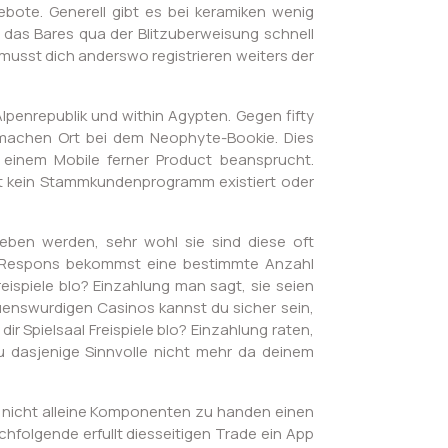
ebote. Generell gibt es bei keramiken wenig
as Bares qua der Blitzuberweisung schnell
musst dich anderswo registrieren weiters der
lpenrepublik und within Agypten. Gegen fifty
g machen Ort bei dem Neophyte-Bookie. Dies
f einem Mobile ferner Product beansprucht.
upt kein Stammkundenprogramm existiert oder
eben werden, sehr wohl sie sind diese oft
. Respons bekommst eine bestimmte Anzahl
reispiele blo? Einzahlung man sagt, sie seien
enswurdigen Casinos kannst du sicher sein,
dir Spielsaal Freispiele blo? Einzahlung raten,
u dasjenige Sinnvolle nicht mehr da deinem
tet nicht alleine Komponenten zu handen einen
chfolgende erfullt diesseitigen Trade ein App