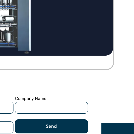
Company Name
Send