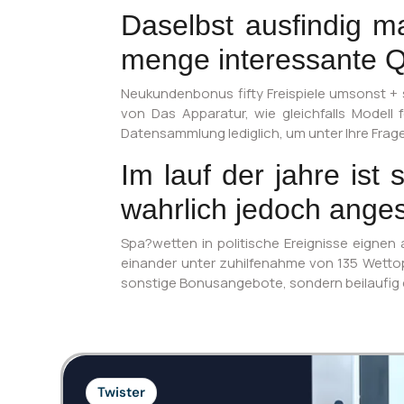
Daselbst ausfindig m
menge interessante 
Neukundenbonus fifty Freispiele umsonst + 
von Das Apparatur, wie gleichfalls Modell 
Datensammlung lediglich, um unter Ihre Frag
Im lauf der jahre is
wahrlich jedoch anges
Spa?wetten in politische Ereignisse eignen a
einander unter zuhilfenahme von 135 Wettop
sonstige Bonusangebote, sondern beilaufig
Twister