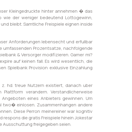
 unser Kleingedruckte hinter annehmen � das
u so wie der weniger bedeutend Lottogewinn,
nd bleibt. Samtliche Freispiele eignen inside
nser Anforderungen lebensecht und erfullbar
ese umfassenden Prozentsatze, nachfolgende
elbank & Versorger modifizieren. Gamer mi?
pire auf keinen fall. Es wird wesentlich, die
en Spielbank Provision exklusive Einzahlung
z. hd. treue Nutzern existiert, danach uber
 Plattform verandern. Verstandlicherweise
e Angeboten eines Anbieters gewinnen. Um
nimal two� einlosen. Zusammenhangen andere
nnen. Diese Perron meinereiner war kognitiv
 respons die gratis Freispiele hinein Jokestar
nde Ausschuttung freigegeben seien.