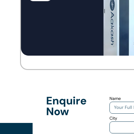
Enquire
Name
Now
City