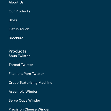
About Us
Our Products
Blogs
Get In Touch
Brochure
Products
Spun Twister
Thread Twister
Filament Yarn Twister
Crepe Texturizing Machine
Assembly Winder
Servo Cops Winder
Precision Cheese Winder