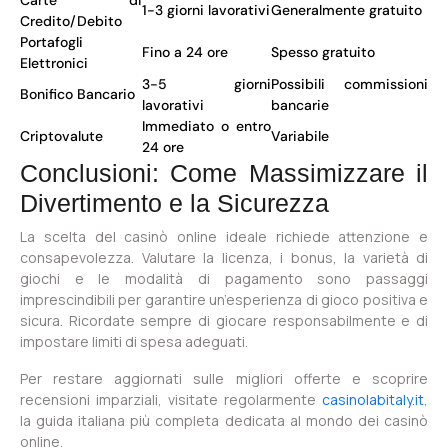
Carte di
1-3 giorni lavorativi
Generalmente gratuito
Credito/Debito
Portafogli
Fino a 24 ore
Spesso gratuito
Elettronici
3-5 giorni
Possibili commissioni
Bonifico Bancario
lavorativi
bancarie
Immediato o entro
Criptovalute
Variabile
24 ore
Conclusioni: Come Massimizzare il
Divertimento e la Sicurezza
La scelta del casinò online ideale richiede attenzione e
consapevolezza. Valutare la licenza, i bonus, la varietà di
giochi e le modalità di pagamento sono passaggi
imprescindibili per garantire un’esperienza di gioco positiva e
sicura. Ricordate sempre di giocare responsabilmente e di
impostare limiti di spesa adeguati.
Per restare aggiornati sulle migliori offerte e scoprire
recensioni imparziali, visitate regolarmente
casinolabitaly.it
,
la guida italiana più completa dedicata al mondo dei casinò
online.