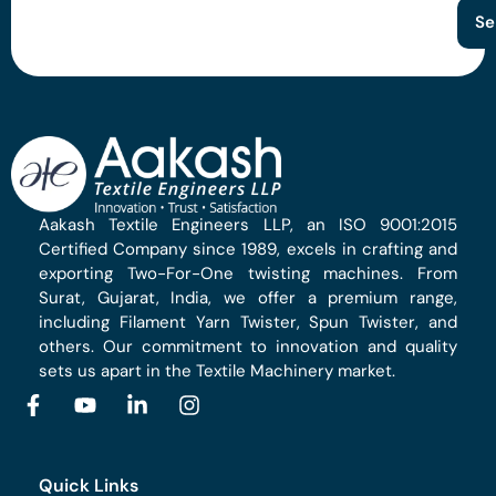
Se
Aakash Textile Engineers LLP, an ISO 9001:2015
Certified Company since 1989, excels in crafting and
exporting Two-For-One twisting machines. From
Surat, Gujarat, India, we offer a premium range,
including Filament Yarn Twister, Spun Twister, and
others. Our commitment to innovation and quality
sets us apart in the Textile Machinery market.
Quick Links