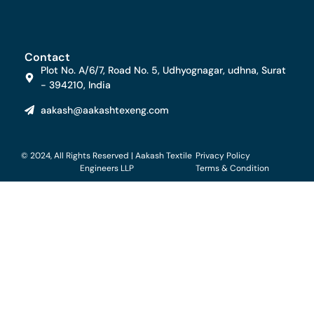
Contact
Plot No. A/6/7, Road No. 5, Udhyognagar, udhna, Surat
- 394210, India
aakash@aakashtexeng.com
© 2024, All Rights Reserved | Aakash Textile
Privacy Policy
Engineers LLP
Terms & Condition