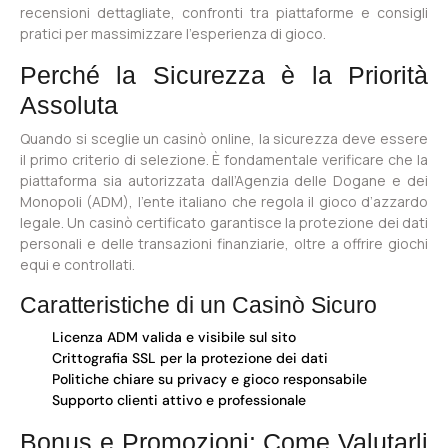
recensioni dettagliate, confronti tra piattaforme e consigli
pratici per massimizzare l’esperienza di gioco.
Perché la Sicurezza è la Priorità
Assoluta
Quando si sceglie un casinò online, la sicurezza deve essere
il primo criterio di selezione. È fondamentale verificare che la
piattaforma sia autorizzata dall’Agenzia delle Dogane e dei
Monopoli (ADM), l’ente italiano che regola il gioco d’azzardo
legale. Un casinò certificato garantisce la protezione dei dati
personali e delle transazioni finanziarie, oltre a offrire giochi
equi e controllati.
Caratteristiche di un Casinò Sicuro
Licenza ADM valida e visibile sul sito
Crittografia SSL per la protezione dei dati
Politiche chiare su privacy e gioco responsabile
Supporto clienti attivo e professionale
Bonus e Promozioni: Come Valutarli