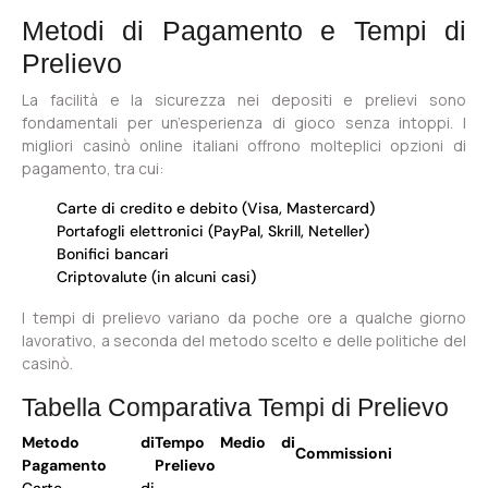
Metodi di Pagamento e Tempi di
Prelievo
La facilità e la sicurezza nei depositi e prelievi sono
fondamentali per un’esperienza di gioco senza intoppi. I
migliori casinò online italiani offrono molteplici opzioni di
pagamento, tra cui:
Carte di credito e debito (Visa, Mastercard)
Portafogli elettronici (PayPal, Skrill, Neteller)
Bonifici bancari
Criptovalute (in alcuni casi)
I tempi di prelievo variano da poche ore a qualche giorno
lavorativo, a seconda del metodo scelto e delle politiche del
casinò.
Tabella Comparativa Tempi di Prelievo
Metodo di
Tempo Medio di
Commissioni
Pagamento
Prelievo