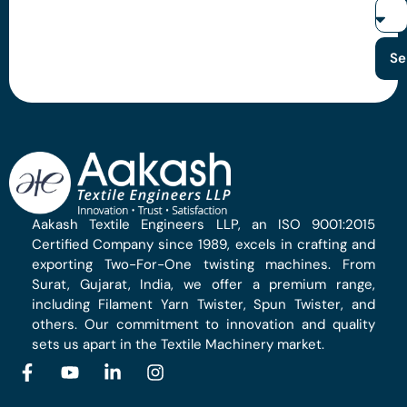
Se
Aakash Textile Engineers LLP, an ISO 9001:2015
Certified Company since 1989, excels in crafting and
exporting Two-For-One twisting machines. From
Surat, Gujarat, India, we offer a premium range,
including Filament Yarn Twister, Spun Twister, and
others. Our commitment to innovation and quality
sets us apart in the Textile Machinery market.