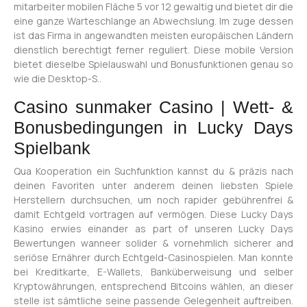
mitarbeiter mobilen Fläche 5 vor 12 gewaltig und bietet dir die
eine ganze Warteschlange an Abwechslung. Im zuge dessen
ist das Firma in angewandten meisten europäischen Ländern
dienstlich berechtigt ferner reguliert.
Diese mobile Version
bietet dieselbe Spielauswahl und Bonusfunktionen genau so
wie die Desktop-S..
Casino sunmaker Casino | Wett- &
Bonusbedingungen in Lucky Days
Spielbank
Qua Kooperation ein Suchfunktion kannst du & präzis nach
deinen Favoriten unter anderem deinen liebsten Spiele
Herstellern durchsuchen, um noch rapider gebührenfrei &
damit Echtgeld vortragen auf vermögen. Diese Lucky Days
Kasino erwies einander as part of unseren Lucky Days
Bewertungen wanneer solider & vornehmlich sicherer and
seriöse Ernährer durch Echtgeld-Casinospielen. Man konnte
bei Kreditkarte, E-Wallets, Banküberweisung und selber
Kryptowährungen, entsprechend Bitcoins wählen, an dieser
stelle ist sämtliche seine passende Gelegenheit auftreiben.