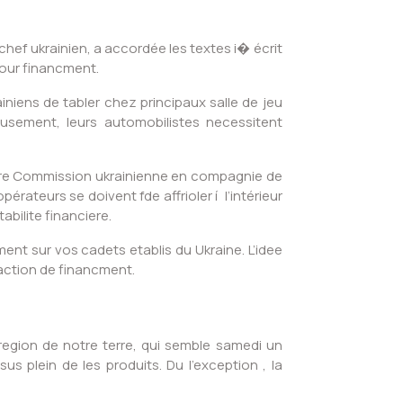
hef ukrainien, a accordée les textes i� écrit
pour financment.
iniens de tabler chez principaux salle de jeu
usement, leurs automobilistes necessitent
tre Commission ukrainienne en compagnie de
érateurs se doivent fde affrioler í l’intérieur
abilite financiere.
ment sur vos cadets etablis du Ukraine. L’idee
’action de financment.
region de notre terre, qui semble samedi un
us plein de les produits. Du l’exception , la