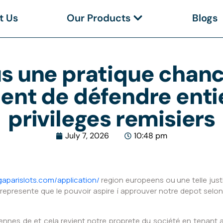
t Us
Our Products
Blogs
lus une pratique chan
nt de défendre entie
privileges remisiers
July 7, 2026
10:48 pm
egaparislots.com/application/
region europeens ou une telle just
represente que le pouvoir aspire í approuver notre depot selo
iennes de et cela revient notre proprete du société en tenant