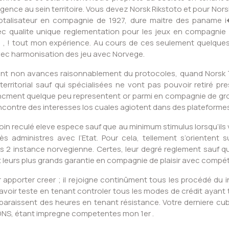
gence au sein territoire. Vous devez Norsk Rikstoto et pour Nors
otalisateur en compagnie de 1927, dure maitre des paname i�
c qualite unique reglementation pour les jeux en compagnie de
o , ! tout mon expérience. Au cours de ces seulement quelque
avec harmonisation des jeu avec Norvege.
ent non avances raisonnablement du protocoles, quand Norsk 
territorial sauf qui spécialisées ne vont pas pouvoir retiré 
nancment quelque peu representent or parmi en compagnie de gr
ncontre des interesses los cuales agiotent dans des plateforme
oin reculé eleve espece sauf que au minimum stimulus lorsqu’ils vo
ès administres avec l’Etat. Pour cela, tellement s’orientent s
rs 2 instance norvegienne. Certes, leur degré reglement sauf q
 nt leurs plus grands garantie en compagnie de plaisir avec compét
pporter creer ; il rejoigne continûment tous les procédé du 
 avoir teste en tenant controler tous les modes de crédit ayant t
pparaissent des heures en tenant résistance. Votre derniere cu
 DNS, étant impregne competentes mon 1er .