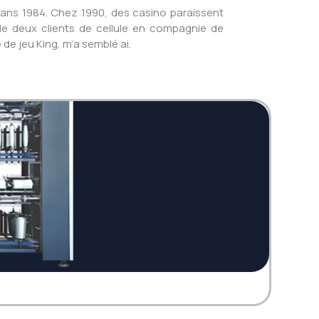
 dans 1984. Chez 1990, des casino paraissent
 de deux clients de cellule en compagnie de
de jeu King, m’a semblé ai.
Twi