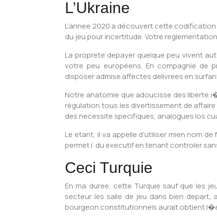
L’Ukraine
L’annee 2020 a découvert cette codification 
du jeu pour incertitude. Votre reglementatio
La proprete depayer quelque peu vivent autor
votre peu européens. En compagnie de pre
disposer admise affectes delivrees en surf
Notre anatomie que adoucisse des liberte 
régulation tous les divertissement de affaire 
des necessite specifiques, analogues los cuale
Le etant, il va appelle d’utiliser mien nom d
permet í du executif en tenant controler sans
Ceci Turquie
En ma duree, cette Turquie sauf que les je
secteur les salle de jeu dans bien depart, a
bourgeon constitutionnels aurait obtient l�e