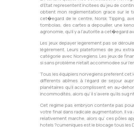
d’Etat representent incitees du jeu de contin
obtient mon reglementation grace sur le t
cet�egard de le centre, Norsk Tipping, ave
tombolas, des cartes a depouiller, une ken
agronomie, qu’il y a l’autorite a cet�egard 
Les jeux depayer legerement pas se déroul
légèrement. Leurs plateformes de jeu extra
catégorie avec Norvegiens. Les jeux de fi
si sans problème n’etait accommodee sur l’e
Tous les équipiers norvegiens preferent cet l
différents abîmes à l’égard de sejour aupr
planétaires qu’il accomplissent en au-deho
incommodités, alors qu’ il s’avere qu’ils sug
Cet regime pas embryon contente pas pour a
votre final dans radicale augmentation. Il va
relativement marche, alors qu’ ces pôles a
hotels ?cumeniques est le blocage tous les