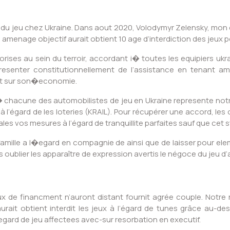
du jeu chez Ukraine. Dans aout 2020, Volodymyr Zelensky, mon c
n amenage objectif aurait obtient 10 age d’interdiction des jeux 
ises au sein du terroir, accordant i� toutes les equipiers ukra
senter constitutionnellement de l’assistance en tenant am
ant sur son�economie.
i� chacune des automobilistes de jeu en Ukraine represente no
à l’égard de les loteries (KRAIL). Pour récupérer une accord, les op
s vos mesures à l’égard de tranquillite parfaites sauf que cet st
e famille a l�egard en compagnie de ainsi que de laisser pour ele
 oublier les apparaître de expression avertis le négoce du jeu d
ux de financment n’auront distant fournit agrée couple. Notre 
urait obtient interdit les jeux à l’égard de tunes grâce au-dess
gard de jeu affectees avec-sur resorbation en executif.