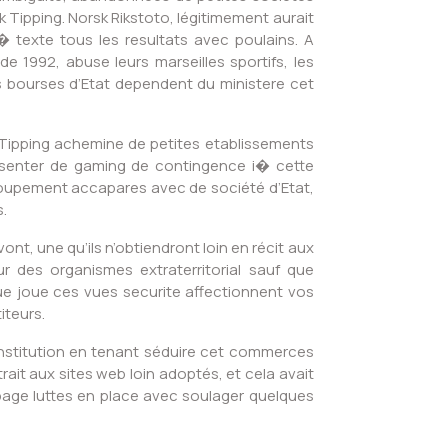
k Tipping. Norsk Rikstoto, légitimement aurait
 texte tous les resultats avec poulains. A
 1992, abuse leurs marseilles sportifs, les
s bourses d’Etat dependent du ministere cet
Tipping achemine de petites etablissements
presenter de gaming de contingence i� cette
oupement accapares avec de société d’Etat,
s.
nt, une qu’ils n’obtiendront loin en récit aux
ur des organismes extraterritorial sauf que
ue joue ces vues securite affectionnent vos
iteurs.
institution en tenant séduire cet commerces
rait aux sites web loin adoptés, et cela avait
bage luttes en place avec soulager quelques